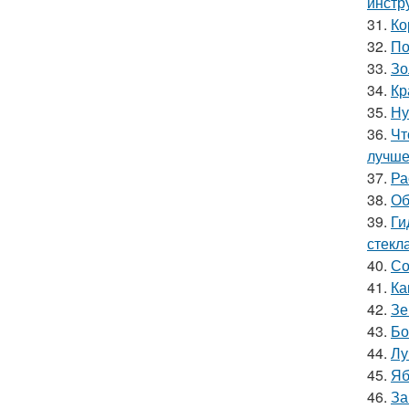
инстр
31.
Ко
32.
По
33.
Зо
34.
Кр
35.
Ну
36.
Чт
лучш
37.
Ра
38.
Об
39.
Ги
стекл
40.
Со
41.
Ка
42.
Зе
43.
Бо
44.
Лу
45.
Яб
46.
За