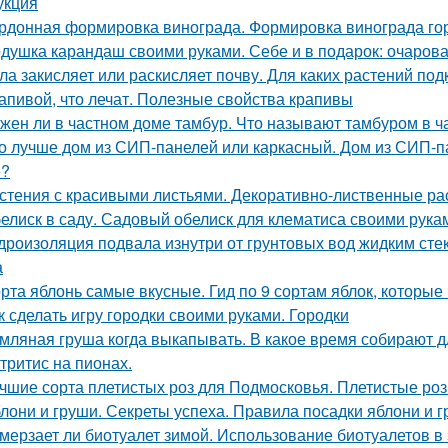
укция
рдонная формировка винограда. Формировка винограда г
душка карандаш своими руками. Себе и в подарок: очаров
ла закисляет или раскисляет почву. Для каких растений под
апивой, что лечат. Полезные свойства крапивы
жен ли в частном доме тамбур. Что называют тамбуром в ч
о лучше дом из СИП-панелей или каркасный. Дом из СИП-па
е?
стения с красивыми листьями. Декоративно-лиственные ра
елиск в саду. Садовый обелиск для клематиса своими рука
дроизоляция подвала изнутри от грунтовых вод жидким сте
а
рта яблонь самые вкусные. Гид по 9 сортам яблок, которые
к сделать игру городки своими руками. Городки
мляная груша когда выкапывать. В какое время собирают д
тритис на пионах.
чшие сорта плетистых роз для Подмосковья. Плетистые роз
лони и груши. Секреты успеха. Правила посадки яблони и 
мерзает ли биотуалет зимой. Использование биотуалетов в