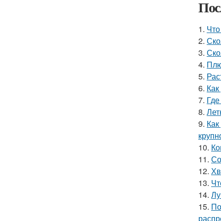
Пос
1.
Что
2.
Ско
3.
Ско
4.
Плю
5.
Рас
6.
Как
7.
Где
8.
Лет
9.
Как
крупн
10.
Ко
11.
Со
12.
Хв
13.
Чт
14.
Лу
15.
По
распр