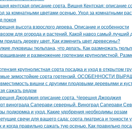
шня кентская описание сорта. Вишня Кентская: описание со
од за комнатными цветами осенью. Уход за комнатными ра
д покоя
решня высота взрослого дерева. Описание и особенности
возом для огорода и растений. Какой навоз самый лучший 
м придать дереву цвет. Как изменить цвет древесины?
лкие луковицы тюльпана, что делать. Как размножать тюль
ращивание и размножение гортензии крупнолистной. Раз
ртензия крупнолистная сорта посадка и уход в открытом гр
мые зимостойкие сорта гортензий. ОСОБЕННОСТИ В
вместимость вишни с другими плодовыми деревьями и куст
ьзя сажать рядом
решня Джорджия описание сорта. Черешня Джорджия
рт винограда Саперави северный. Виноград Саперави Севе
зы подкормка и уход. Какие удобрения необходимы розам
етущие свечи для вашего сада: сорта лиатриса и тонкости 
к и когда правильно сажать тую осенью. Как правильно пос