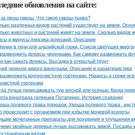
ледние обновления на сайте:
 за овощ сквош. Что такое сквош-тыква?
лько различных видов растений существует на земле. Осн
лько животных и растений живёт на земле. Сколько видов 
сы и минусы персика донецкий. Описание
тения в тени для альпийской горки. Список цветущих много
 размножить флоксы черенками. Как самому размножить фл
 и как сажать флоксы. Высадка в открытый грунт
ний черенок дикого винограда. Описание и характеристика
 размножить крупнолистную гортензию. Нюансы и сроки осе
олистной гортензии
гда лучше пересаживать тую весной или осенью. Когда пер
рта винограда селекции Потапенко. История создания
оща полевого трава порошок. Хвоща полевого трава : инс
о происходит с организмом при избытке мочевой ксилоты
чшие мочегонные препараты для похудения и улучшения ве
чему хвойные деревья лучше высаживать зимой. Посадка 
остранённым видам