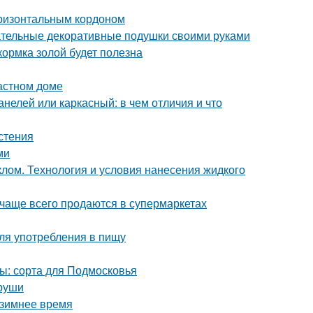
оризонтальным кордоном
ательные декоративные подушки своими руками
кормка золой будет полезна
астном доме
нелей или каркасный: в чем отличия и что
стения
ми
клом. Технология и условия нанесения жидкого
 чаще всего продаются в супермаркетах
ля употребления в пищу
ы: сорта для Подмосковья
груши
 зимнее время