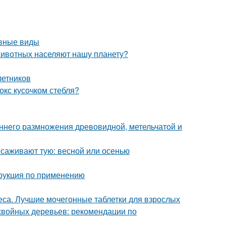
овные виды
животных населяют нашу планету?
летников
окс кусочком стебля?
ннего размножения древовидной, метельчатой и
есаживают тую: весной или осенью
трукция по применению
са. Лучшие мочегонные таблетки для взрослых
хвойных деревьев: рекомендации по