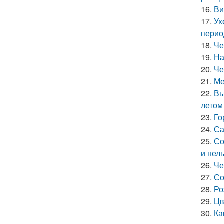
16.
Ви
17.
Ух
перио
18.
Че
19.
На
20.
Че
21.
Ме
22.
Вы
летом
23.
Го
24.
Са
25.
Со
и нел
26.
Че
27.
Со
28.
Ро
29.
Цв
30.
Ка