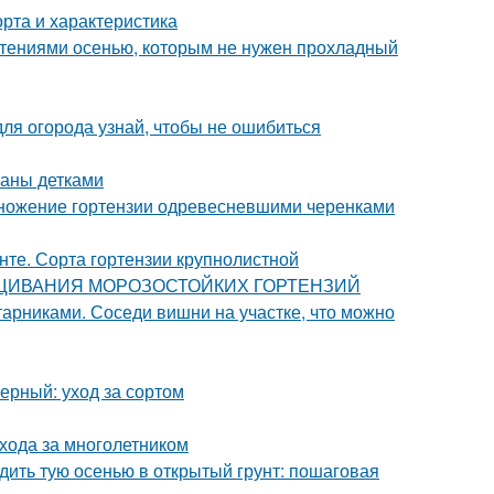
рта и характеристика
стениями осенью, которым не нужен прохладный
для огорода узнай, чтобы не ошибиться
паны детками
множение гортензии одревесневшими черенками
унте. Сорта гортензии крупнолистной
ЫРАЩИВАНИЯ МОРОЗОСТОЙКИХ ГОРТЕНЗИЙ
арниками. Соседи вишни на участке, что можно
рный: уход за сортом
ухода за многолетником
адить тую осенью в открытый грунт: пошаговая