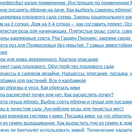
нофосфат калия применение. Инструкция по применению
кую посадить яблоню на даче. Как выбрать саженец яблони
анировка плодового сада схема. Законы рационального р
м на 3 сотках. Дом на 3-4 сотках –, как составить проект. 
етистая роза для начинающих. Плетистые розы: сорта, сове
оны карликовые сорта. Рок Гарден Пиониес: карлики среди 
рта роз для Подмосковья без укрытия. 7 самых зимостойких
нее
ои для дома деревянного. Краткое описание
оект сада плодового. Обустройство плодового сада
рциссы в садовом дизайне. Нарциссы: описание, посадка, 
рбамид для растений. Все о карбамиде
ви обрезка и уход. Как обрезать киви
ла раскисляет почву или нет. Как раскислить почву?
рта груша яблоко. Выбор сорта яблони и груши для посадки
зы в тенистом саду. Английские розы для тенистых мест
кая корневая система у киви. Посадка киви: на что обратит
и из семян выращивание. Как вырастить тую из семян в до
жно ли биотуалет использовать зимой. Технические характ