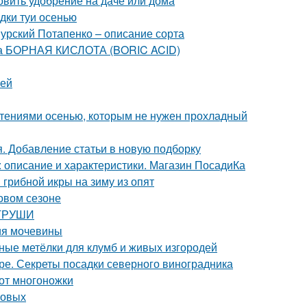
товить удобрение на даче или дома
адки туи осенью
урский Потапенко – описание сорта
та БОРНАЯ КИСЛОТА (BORIC ACID)
уей
стениями осенью, которым не нужен прохладный
я. Добавление статьи в новую подборку
 описание и характеристики. Магазин ПосадиКа
грибной икры на зиму из опят
новом сезоне
 ГРУШИ
ия мочевины
ьные метёлки для клумб и живых изгородей
ре. Секреты посадки северного виноградника
 от многоножки
совых