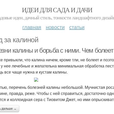
ИДЕИ ДЛЯ САДА И ДАЧИ
адовые идеи, дачный стиль, тонкости ландшафтного дизай
главная
новости
статьи
д за калиной
зни калины и борьба с ними. Чем болеет 
е привыкли, что калина ничем, кроме тли, не болеет и поэт
 у нее лечебные и желательна минимальная обработка пес
ь все чаще нужна и кустам калины.
стью, перечень болезней калины небольшой. Мучнистая роса 
лине, правда, реже. Чтобы с ней справиться, достаточно о
тся и коллоидная сера с Тиовитом Джет, но ими опрыскиват
ь дальше →