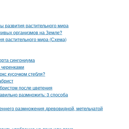
пы развития растительного мира
 живых организмов на Земле?
ия растительного мира (Схема)
орта сингониума
 черенками
окс кусочком стебля?
абрист
абристом после цветения
авильно размножить: 3 способа
сеннего размножения древовидной, метельчатой