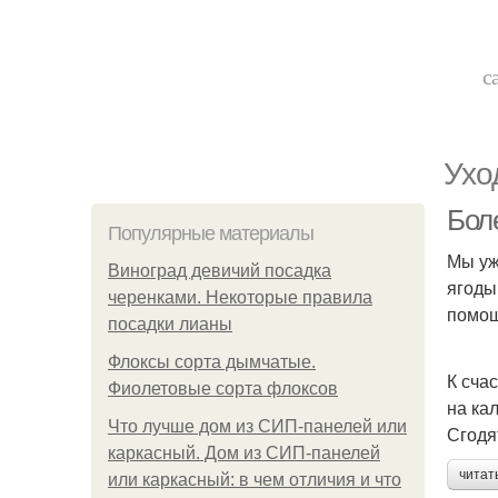
с
Ухо
Боле
Популярные материалы
Мы уж
Виноград девичий посадка
ягоды
черенками. Некоторые правила
помощ
посадки лианы
Флоксы сорта дымчатые.
К сча
Фиолетовые сорта флоксов
на ка
Что лучше дом из СИП-панелей или
Сгодя
каркасный. Дом из СИП-панелей
читат
или каркасный: в чем отличия и что