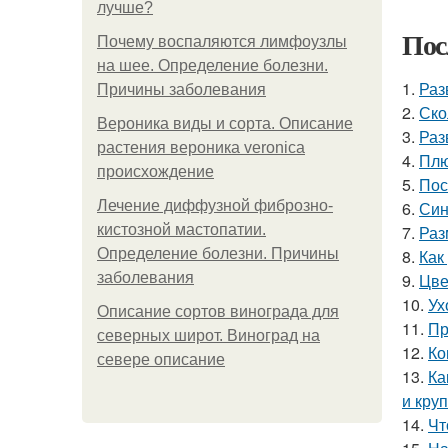
лучше?
Пос
Почему воспаляются лимфоузлы
на шее. Определение болезни.
1.
Раз
Причины заболевания
2.
Ско
Вероника виды и сорта. Описание
3.
Раз
растения вероника veronica
4.
Плю
происхождение
5.
Пос
Лечение диффузной фиброзно-
6.
Син
кистозной мастопатии.
7.
Раз
Определение болезни. Причины
8.
Как
заболевания
9.
Цве
10.
Ух
Описание сортов винограда для
11.
Пр
северных широт. Виноград на
12.
Ко
севере описание
13.
Ка
и кру
14.
Чт