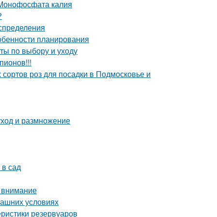
 Монофосфата калия
?
аспределения
Особенности планирования
ты по выбору и уходу
пионов!!!
 сортов роз для посадки в Подмосковье и
уход и размножение
 в сад
ь внимание
машних условиях
еристики резервуаров