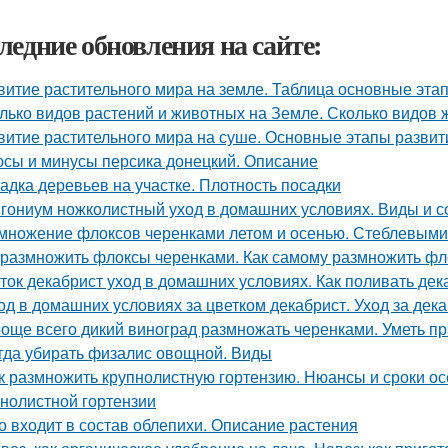
ледние обновления на сайте:
витие растительного мира на земле. Таблица основные эта
лько видов растений и животных на Земле. Сколько видов
витие растительного мира на суше. Основные этапы развит
сы и минусы персика донецкий. Описание
адка деревьев на участке. Плотность посадки
гониум ножколистный уход в домашних условиях. Виды и с
множение флоксов черенками летом и осенью. Стеблевыми
 размножить флоксы черенками. Как самому размножить фл
ток декабрист уход в домашних условиях. Как поливать дек
од в домашних условиях за цветком декабрист. Уход за дек
още всего дикий виноград размножать черенками. Уметь пр
гда убирать физалис овощной. Виды
к размножить крупнолистную гортензию. Нюансы и сроки о
пнолистной гортензии
о входит в состав облепихи. Описание растения