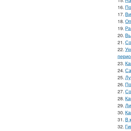
15.
На
16.
По
17.
Ви
18.
Оп
19.
Ра
20.
Вы
21.
Со
22.
Ух
перио
23.
Ка
24.
Са
25.
Лу
26.
По
27.
Со
28.
Ка
29.
Ли
30.
Ка
31.
В 
32.
Ги