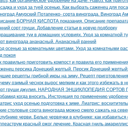
воз, как органическое удобрение на даче. Навоз: как приго
садка и уход за туей осенью. Как выбрать саженец для пос
ноград Амурский Потапенко- сорта винограда. Виноград Ам
исание БОРНАЯ КИСЛОТА показания. Описание препара
нний сорт груши. Добавление статьи в новую подборку
ращивание туи в домашних условиях. Уход за комнатной т
рт винограда ананасный. Ананасный ранний
од осенью за комнатными цветами. Уход за комнатными ра
д покоя
к правильно приготовить компост и правила его применени
женец персика Донецкий желтый. Персик Донецкий желтый:
чшие рецепты грибной икры на зиму. Рецепт приготовления 
чему озимый чеснок вырос мелким и как этого избежать в 
рт груши джулия. НАРОДНАЯ ЭНЦИКЛОПЕДИЯ СОРТОВ
рбамид когда вносить. Инструкция по применению удобрен
атрис уход осенью подготовка к зиме. Лиатрис: восхитител
кие столовые сорта винограда можно смело сажать на севе
клубнике черви. Белые червячки в клубнике: как избавиться
ппеаструм красный ожог лечение. Красная гниль амарилли