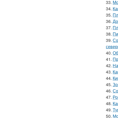
33.
Мо
34.
Ка
35.
Пл
36.
До
37.
Пл
38.
Пи
39.
Со
север
40.
Об
41.
Пр
42.
На
43.
Ка
44.
Ки
45.
Зо
46.
Со
47.
Ро
48.
Ка
49.
Ту
50.
Мо