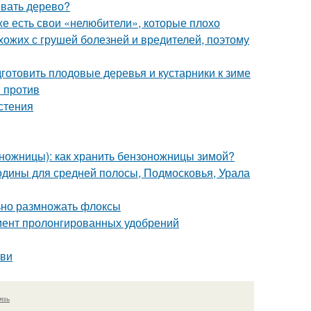
ивать дерево?
же есть свои «нелюбители», которые плохо
схожих с грушей болезней и вредителей, поэтому
дготовить плодовые деревья и кустарники к зиме
и против
стения
ножницы): как хранить бензоножницы зимой?
одины для средней полосы, Подмосковья, Урала
льно размножать флоксы
мент пролонгированных удобрений
ови
язь