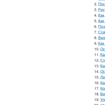
2.
Пос
3.
Рис
4.
Как
5.
Как
6.
Поз
7.
Сла
8.
Вид
9.
Как
10.
Ос
11.
Ка
12.
Су
13.
Ка
14.
Ос
15.
Ле
16.
Ка
17.
Ко
18.
Ви
19.
Ул