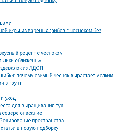
статьи в новую подборку
ощами
ной икры из вареных грибов с чесноком без
 вкусный рецепт с чесноком
альчики оближешь»
аздевалок из ЛДСП
ошибки: почему озимый чеснок вырастает мелким
и в грунт
 и уход
места для выращивания туи
а севере описание
 Зонирование пространства
 статьи в новую подборку