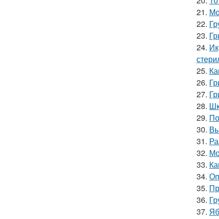
20.
10
21.
Мо
22.
Гр
23.
Гр
24.
Ик
стери
25.
Ка
26.
Гр
27.
Гр
28.
Шк
29.
По
30.
Вы
31.
Ра
32.
Мо
33.
Ка
34.
Оп
35.
Пр
36.
Гр
37.
Яб