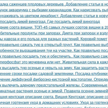
адка саженцев плодовых деревьев. Добавление статьи в н
унок аквариума с рыбками карандашом. Как нарисовать рыб
 ухаживать за цветком декабрист. Добавление статьи в нов
 посадить дикий виноград. Где посадить дикий виноград
дние сорта вишни. ТОП-45 самых лучших сортов вишни в 2
бительные продукты при запорах. Диета при запорах и взд
ы навоза и его польза для разных растений. Коровий помет
 правильно сажать тую в открытый грунт. Как правильно вы
обенности выращивания туи на участке. Как правильно пос
к правильно посадить тую и обеспечить.. Как правильно саж
перфосфат это мочевина или нет. Живительная сила в каж
к высадить тую осенью и укрыть на зиму. Как защитить раст
енние сроки посадки садовой земляники. Посадка клубники
чение диффузной фиброзно-кистозной мастопатии. Опреде
к вылечить аденому предстательной железы. Современные
мнатные растения осенью и зимой. Правила осенне-зимней
шня кентская описание сорта. Вишня Кентская: описание со
ичная гортензия уход в домашних условиях. Уход за горте