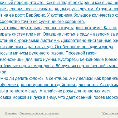
очный персик, что это. Как выглядит нектарин и как выращ
кие деревья нельзя сажать рядом друг с другом. У груши то
т на ее рост: Барбарис. У кустарника большое количество 
 соседство точно не сулит ничего хорошего.
дготовка фруктовых деревьев и кустарников к зиме. Как по
ирать листву или нет. Опавшие листья в саду – взвесим за 
стения с красивыми листьями. Декоративно-лиственные ра
к из шишки вырастить кедр. Особенности посадки и ухода
юсы и минусы рулонного газона. Посевной газон
нзоножницы для чего нужны. Кусторезы бензиновые (бензо
тойчивые сорта смородины. 50 лучших сортов черной смор
ири
жно ли делить флоксы в сентябре. А ну делись! Как прави
обрение пролонгированного действия для цветов. Ассорти
зы в тенистом саду. Английские розы для тенистых мест
садка моркови и лука в зиму. Что даёт осенний посев морк
Контакты
Пользовательское соглашение
Обратная св