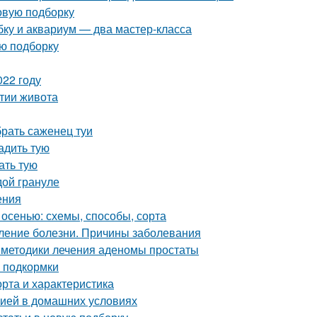
овую подборку
ку и аквариум — два мастер-класса
ую подборку
022 году
утии живота
брать саженец туи
адить тую
ать тую
дой грануле
ения
 осенью: схемы, способы, сорта
ление болезни. Причины заболевания
 методики лечения аденомы простаты
 подкормки
рта и характеристика
нзией в домашних условиях