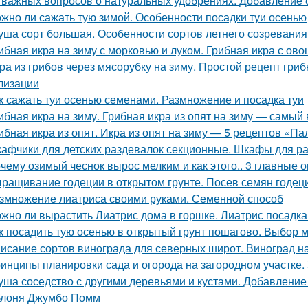
 важных вопросов о натуральных удобрениях. Добавление 
жно ли сажать тую зимой. Особенности посадки туи осенью
уша сорт большая. Особенности сортов летнего созревания
ибная икра на зиму с морковью и луком. Грибная икра с ов
ра из грибов через мясорубку на зиму. Простой рецепт гриб
лизации
к сажать туи осенью семенами. Размножение и посадка туи
ибная икра на зиму. Грибная икра из опят на зиму — самый
ибная икра из опят. Икра из опят на зиму — 5 рецептов «П
афчики для детских раздевалок секционные. Шкафы для р
чему озимый чеснок вырос мелким и как этого.. 3 главные 
ращивание годеции в открытом грунте. Посев семян годеци
змножение лиатриса своими руками. Семенной способ
жно ли вырастить Лиатрис дома в горшке. Лиатрис посадка
к посадить тую осенью в открытый грунт пошагово. Выбор 
исание сортов винограда для северных широт. Виноград н
инципы планировки сада и огорода на загородном участке.
уша соседство с другими деревьями и кустами. Добавление
лоня Джумбо Помм