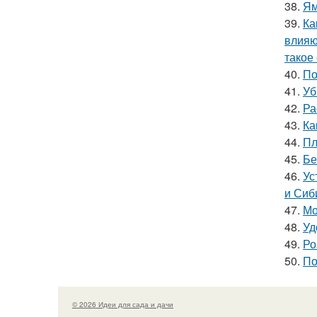
38.
Ям
39.
Ка
влияю
такое
40.
По
41.
Уб
42.
Ра
43.
Ка
44.
Пл
45.
Бе
46.
Ус
и Сиб
47.
Мо
48.
Уд
49.
Ро
50.
По
© 2026 Идеи для сада и дачи