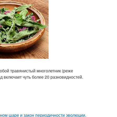
собой травянистый многолетник (реже
д включает чуть более 20 разновидностей.
мном шаре и закон периодичности эволюции.