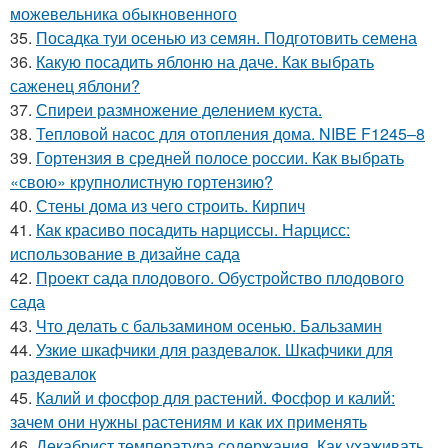
можевельника обыкновенного
35.
Посадка туи осенью из семян. Подготовить семена
36.
Какую посадить яблоню на даче. Как выбрать
саженец яблони?
37.
Спиреи размножение делением куста.
38.
Тепловой насос для отопления дома. NIBE F1245–8
39.
Гортензия в средней полосе россии. Как выбрать
«свою» крупнолистную гортензию?
40.
Стены дома из чего строить. Кирпич
41.
Как красиво посадить нарциссы. Нарцисс:
использование в дизайне сада
42.
Проект сада плодового. Обустройство плодового
сада
43.
Что делать с бальзамином осенью. Бальзамин
44.
Узкие шкафчики для раздевалок. Шкафчики для
раздевалок
45.
Калий и фосфор для растений. Фосфор и калий:
зачем они нужны растениям и как их применять
46.
Декабрист температура содержания. Как ухаживать