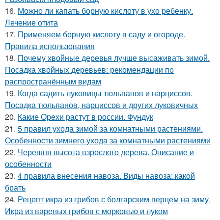
16.
Можно ли капать борную кислоту в ухо ребенку.
Лечение отита
17.
Применяем борную кислоту в саду и огороде.
Правила использования
18.
Почему хвойные деревья лучше высаживать зимой.
Посадка хвойных деревьев: рекомендации по
распространённым видам
19.
Когда садить луковицы тюльпанов и нарциссов.
Посадка тюльпанов, нарциссов и других луковичных
20.
Какие Орехи растут в россии. Фундук
21.
5 правил ухода зимой за комнатными растениями.
Особенности зимнего ухода за комнатными растениями
22.
Черешня высота взрослого дерева. Описание и
особенности
23.
4 правила внесения навоза. Виды навоза: какой
брать
24.
Рецепт икра из грибов с болгарским перцем на зиму.
Икра из вареных грибов с морковью и луком