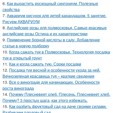
6.
Как вырастить роскошный сингониум. Полезные
свойства
7.
Аквариум рисунок для детей карандашом. 5 занятие.
Рисуем АКВАРИУМ
8.
Английские розы для подмосковья. Самые красивые
английские розы Остина и их характеристики
9.
Применение борной кислоты в саду. Добавление
статьи в новую подборку
10.
Когда сажать туи в Подмосковье. Технология посадка
туи в открытый грунт
11.
Как и когда сажать тую. Сроки посадки
12.
Посадка туи весной и особенности ухода за ней.
Вечнозеленая красавица туя – краткие сведения
13.
Все о винограде для начинающих. Особенности
роста винограда
14.
Почему Плесневеет хлеб. Плесень. Плесневеет хлеб.
Почему? 3 простых шага, как этого избежать.
15.
Как разбить фруктовый сад на даче своими силами.
Разбиваем плодовый сад