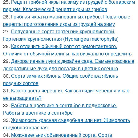
25.
Рецепт грибной икры на зиму из груздей с болгарским
перцем. Классический рецепт икры из грибов
26.
Грибная икра из маринованных грибов. Пошаговые
рецепты приготовления икры из груздей на зиму
27.
Популярные сорта гортензии крупнолистной.
Гортензия крупнолистная (Hydrangea macrophylla)
28.
Как отличить обычный сорт от ремонтантного.
Отличия от обычной малины, как визуально определить
29.
Декоративные луки в дизайне сада. Самые красивые
декоративные луки для посадки в цветник осенью
30.
Сорта зимних яблонь. Общие свойства яблонь
поздних сортов
31.
Какого цвета черешня. Как выглядит черешня и как
ее выращивать?
32.
Работы в цветнике в сентябре в подмосковье.
Работы в цветнике в сентябре
33.
Жимолость красная съедобная или нет. Жимолость
съедобная красная
34.
Можжевельник обыкновенный сорта. Сорта