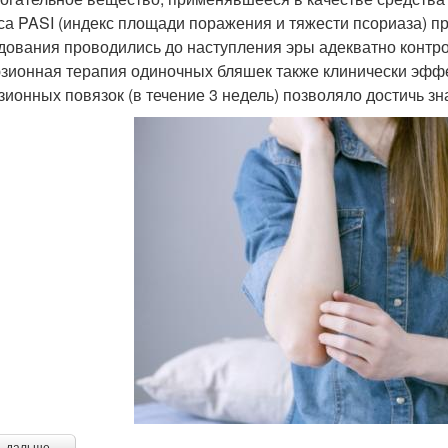
са PASI (индекс площади поражения и тяжести псориаза) пр
дования проводились до наступления эры адекватно конт
зионная терапия одиночных бляшек также клинически эфф
зионных повязок (в течение 3 недель) позволяло достичь зн