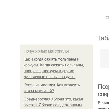
с
Таб
Популярные материалы
Как и когда сажать тюльпаны и
крокусы. Когда сажать тюльпаны,
нарциссы, крокусы и другие
луковичные осенью на даче.
Кексы из мастики. Как украсить
Псо
кексы мастикой?
сов
Среднерослая яблоня это, какая
В ран
высота. Яблони со сдержанным
вспом