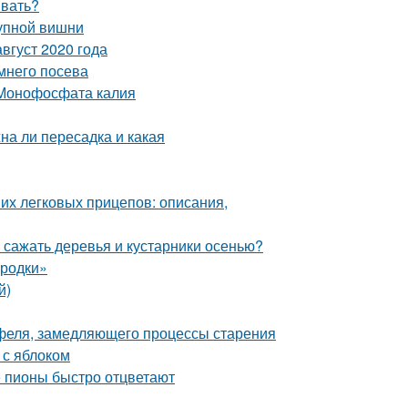
ивать?
рупной вишни
вгуст 2020 года
мнего посева
 Монофосфата калия
на ли пересадка и какая
их легковых прицепов: описания,
 сажать деревья и кустарники осенью?
ородки»
й)
офеля, замедляющего процессы старения
 с яблоком
 пионы быстро отцветают