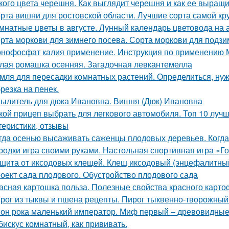
кого цвета черешня. Как выглядит черешня и как ее выращ
рта вишни для ростовской области. Лучшие сорта самой к
мнатные цветы в августе. Лунный календарь цветовода на а
рта моркови для зимнего посева. Сорта моркови для подзи
нофосфат калия применение. Инструкция по применению
лая ромашка осенняя. Загадочная левкантемелла
мля для пересадки комнатных растений. Определиться, нуж
резка на пенек.
ылитель для дюка Ивановна. Вишня (Дюк) Ивановна
кой прицеп выбрать для легкового автомобиля. Топ 10 лучш
теристики, отзывы
гда осенью высаживать саженцы плодовых деревьев. Когда
родки игра своими руками. Настольная спортивная игра «Г
щита от иксодовых клещей. Клещ иксодовый (энцефалитны
оект сада плодового. Обустройство плодового сада
асная картошка польза. Полезные свойства красного карт
рог из тыквы и пшена рецепты. Пирог тыквенно-творожный
он рока маленький император. Миф первый – древовидные
бискус комнатный, как прививать.