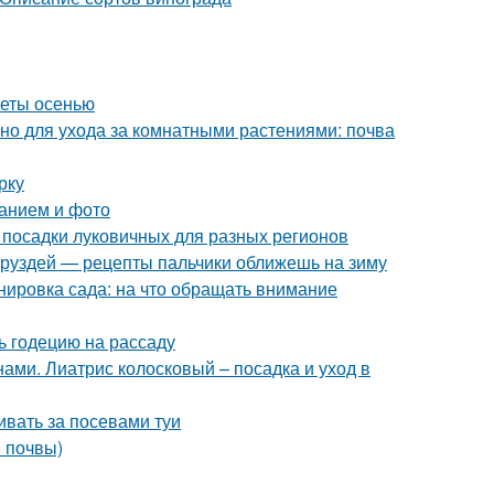
веты осенью
но для ухода за комнатными растениями: почва
рку
санием и фото
 посадки луковичных для разных регионов
з груздей — рецепты пальчики оближешь на зиму
нировка сада: на что обращать внимание
ть годецию на рассаду
ами. Лиатрис колосковый – посадка и уход в
ивать за посевами туи
в почвы)