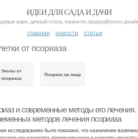
ИДЕИ ДЛЯ САДА И ДАЧИ
адовые идеи, дачный стиль, тонкости ландшафтного дизай
главная
новости
статьи
летки от псориаза
Уколы от
Псориаз на лице
псориаза
риаз и современные методы его лечения
ременных методов лечения псориаза
них исследованиях было показано, что назначение вазелина
огательное вещество, применявшееся в качестве средства