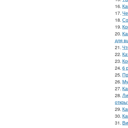
16.
Ка
17.
Че
18.
Со
19.
Ко
20.
Ка
для в
21.
Чт
22.
Ка
23.
Ко
24.
6 
25.
Пр
26.
Му
27.
Ка
28.
Ли
откры
29.
Ка
30.
Ка
31.
Ви