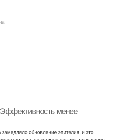
на
. Эффективность менее
 замедляло обновление эпителия, и это
 монотерапии, позволяло достичь улучшения