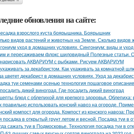
ь дальше →
ледние обновления на сайте:
есадка взрослого куста боярышника. Боярышник
лько видов растений и животных на Земле. Сколько видов
гониум уход в домашних условиях. Сингониум: виды и ухо
им и пересаживаем флокс шиловидный Полезные статьи. С
 нарисовать АКВАРИУМ с рыбками. Рисуем АКВАРИУМ
 ухаживать за декабристом. Как ухаживать за комнатной ш
да цветет декабрист в домашних условиях. Уход за декабри
адка туи семенами осенью технология пошаговое описание
 посадить дикий виноград. Где посадить дикий виноград
цепты блюд с облепихой для крепкого здоровья. Облепиха:
к правильно использовать конский навоз на огороде. Приме
нский компост для огорода. Компост из конского навоза: П
я посадка в открытый грунт летом и весной. Посадка туи в 
гда сажать туи в Подмосковье. Технология посадка туи в от
П-53 лучших самых вкусных сортов винограда на 2022 год.