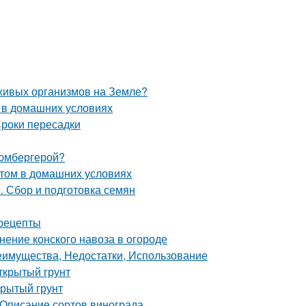
 живых организмов на Земле?
д в домашних условиях
роки пересадки
люмбергерой?
стом в домашних условиях
. Сбор и подготовка семян
 рецепты
нение конского навоза в огороде
реимущества, Недостатки, Использование
открытый грунт
крытый грунт
 Описание сортов винограда