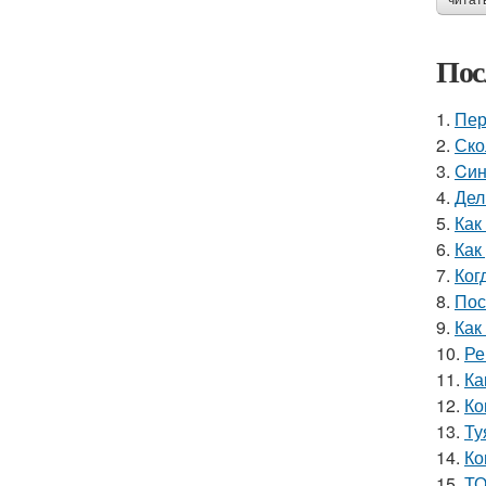
читат
Пос
1.
Пер
2.
Ско
3.
Cин
4.
Дел
5.
Как
6.
Как
7.
Ког
8.
Пос
9.
Как
10.
Ре
11.
Ка
12.
Ко
13.
Ту
14.
Ко
15.
ТО