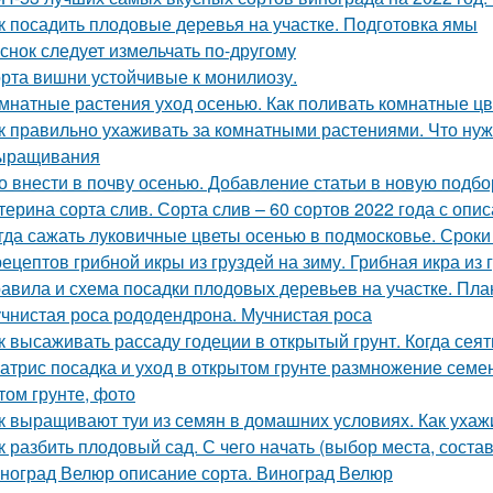
к посадить плодовые деревья на участке. Подготовка ямы
снок следует измельчать по-другому
рта вишни устойчивые к монилиозу.
мнатные растения уход осенью. Как поливать комнатные ц
к правильно ухаживать за комнатными растениями. Что нуж
ыращивания
о внести в почву осенью. Добавление статьи в новую подбо
терина сорта слив. Сорта слив – 60 сортов 2022 года с опи
гда сажать луковичные цветы осенью в подмосковье. Сроки
рецептов грибной икры из груздей на зиму. Грибная икра и
авила и схема посадки плодовых деревьев на участке. Пла
чнистая роса рододендрона. Мучнистая роса
к высаживать рассаду годеции в открытый грунт. Когда сея
атрис посадка и уход в открытом грунте размножение семен
том грунте, фото
к выращивают туи из семян в домашних условиях. Как ухаж
к разбить плодовый сад. С чего начать (выбор места, соста
ноград Велюр описание сорта. Виноград Велюр