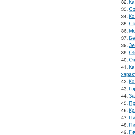
32.
Ка
33.
Со
34.
Ко
35.
Со
36.
Мо
37.
Бе
38.
Зе
39.
Об
40.
Оп
41.
Ка
харак
42.
Ко
43.
Го
44.
За
45.
Пр
46.
Кр
47.
Пи
48.
Пи
49.
Ги