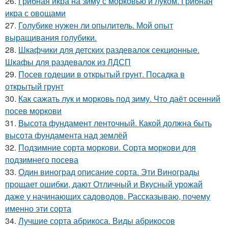
26.
Грибная икра на зиму с морковью и луком. Грибная
икра с овощами
27.
Голубике нужен ли опылитель. Мой опыт
выращивания голубики.
28.
Шкафчики для детских раздевалок секционные.
Шкафы для раздевалок из ЛДСП
29.
Посев годеции в открытый грунт. Посадка в
открытый грунт
30.
Как сажать лук и морковь под зиму. Что даёт осенний
посев моркови
31.
Высота фундамент ленточный. Какой должна быть
высота фундамента над землёй
32.
Подзимние сорта моркови. Сорта моркови для
подзимнего посева
33.
Один виноград описание сорта. Эти Винограды
прощает ошибки, дают Отличный и Вкусный урожай
даже у начинающих садоводов. Рассказываю, почему
именно эти сорта
34.
Лучшие сорта абрикоса. Виды абрикосов