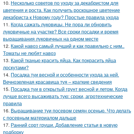
10.
Несколько советов по уходу за декабристом для
цветения и роста. Как получить роскошное цветение
декабриста к Новому году? Простые правила ухода
11.
Когда сажать луковицы. Не пора ли обновить
луковичные на участке? Все сроки посадки и время
выращивания луковичных на одном месте
12.
Какой навоз самый лучший и как правильно с ним..
Томаты не любят навоз
13.
Какой тканью красить яйца. Как покрасить яйца
лоскутами?
14.
Посадка туи весной и особенности ухода за ней.
Вечнозеленая красавица туя – краткие сведения
15.
Посадка туи в открытый грунт весной и летом. Когда
лучше всего высаживать тую: сроки, агротехнические
правила
16.
Выращивание туи посевом семян осенью. Что делать
с посевным материалом дальше
17.
Ранний сорт груши. Добавление статьи в новую
подборку