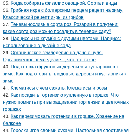
35.
Когда собирать физалис овощной. Сорта и виды
36.
Грибная икра с болгарским перцем рецепт на зиму.
Классический рецепт икры из грибов
37.
Теневыносливые сорта роз. Розарий в полутени:
какие сорта роз можно посадить в теневом саду?
38.
Нарциссы на клумбе с другими цветами. Нарцисс:
использование в дизайне сада
39.
Органическое земледелие на даче с нуля.
Органическое земледелие –, что это такое
40.
Подготовка фруктовых деревьев и кустарников к
зиме. Как подготовить плодовые деревья и кустарники к
зиме
41.
Клематисы с чем сажать. Клематисы и розы
42.
Как посадить гортензию купленную в горшке. Что
нужно помнить при выращивании гортензии в цветочных
горшках
43.
Как перезимовать гортензии в горшке. Хранение на
балконе
44.
Городки игра своими руками. Настольная спортивная