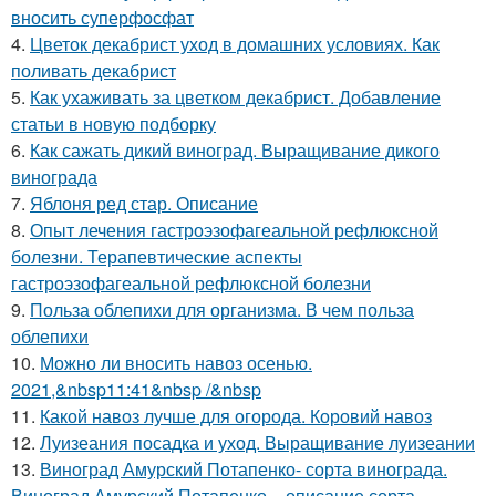
вносить суперфосфат
4.
Цветок декабрист уход в домашних условиях. Как
поливать декабрист
5.
Как ухаживать за цветком декабрист. Добавление
статьи в новую подборку
6.
Как сажать дикий виноград. Выращивание дикого
винограда
7.
Яблоня ред стар. Описание
8.
Опыт лечения гастроэзофагеальной рефлюксной
болезни. Терапевтические аспекты
гастроэзофагеальной рефлюксной болезни
9.
Польза облепихи для организма. В чем польза
облепихи
10.
Можно ли вносить навоз осенью.
2021,&nbsp11:41&nbsp /&nbsp
11.
Какой навоз лучше для огорода. Коровий навоз
12.
Луизеания посадка и уход. Выращивание луизеании
13.
Виноград Амурский Потапенко- сорта винограда.
Виноград Амурский Потапенко – описание сорта