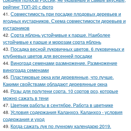
рейтинг ТОП-20 с фото
41.
Совместимость при посадке плодовых деревьев и
ягодных кустарников. Схема совместимости деревьев и
кустарников
42.
Сорта яблонь устойчивые к парше. Наиболее
устойчивые к парше и морозам сорта яблонь
43.
Посадка весной луковичных цветов. 6 луковичных и
клубневых цветов для весенней посадки
44.
Виноград семенами размножение. Размножение
винограда семенами
45.
Пластиковые окна или деревянные, что лучше.
Какими свойствами обладают деревянные окна
46.
Розы для полутени сорта. 10 сортов роз, которые
можно сажать в тени
47.
Цветник работы в сентябре. Работа в цветнике
48.
Условия содержания Каланхоэ. Каланхоэ - условия
содержания и уход
49.
Когда сажать лук по лунному календарю 2019.