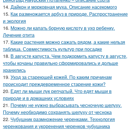
14.
Дайкон и морковная муха. Описание насекомого
15.
Как размножается арбуз в природе. Распространение
и экология
16.
Можно ли капать борную кислоту в ухо ребенку.
Лечение отита
17.
Какие растения можно сажать рядом, а какие нельзя
таблица. Совместимость культур при посадке
18.
В августе капуста. Чем подкормить капусту в августе,
чтобы кочаны правильно сформировались и дольше
хранились
19.
Уход за стареющей кожей. По каким причинам
происходит преждевременное старение кожи?
20.
Едят ли мыши лук репчатый. Что едят мыши в
природе и в домашних условиях
21.
Почему не нужно выбрасывать чесночную шелуху.
Почему необходимо сохранять шелуху от чеснока
22.
Чубушник размножение черенками. Технология
черенкования и укоренения черенков чубушника