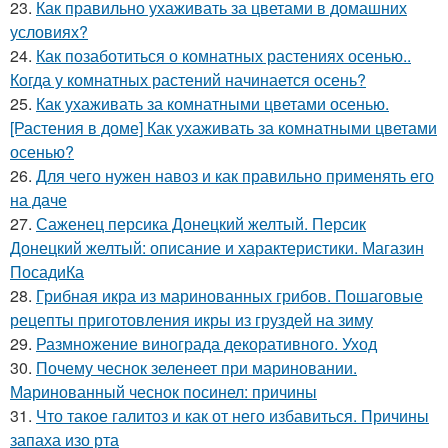
23.
Как правильно ухаживать за цветами в домашних
условиях?
24.
Как позаботиться о комнатных растениях осенью..
Когда у комнатных растений начинается осень?
25.
Как ухаживать за комнатными цветами осенью.
[Растения в доме] Как ухаживать за комнатными цветами
осенью?
26.
Для чего нужен навоз и как правильно применять его
на даче
27.
Саженец персика Донецкий желтый. Персик
Донецкий желтый: описание и характеристики. Магазин
ПосадиКа
28.
Грибная икра из маринованных грибов. Пошаговые
рецепты приготовления икры из груздей на зиму
29.
Размножение винограда декоративного. Уход
30.
Почему чеснок зеленеет при мариновании.
Маринованный чеснок посинел: причины
31.
Что такое галитоз и как от него избавиться. Причины
запаха изо рта