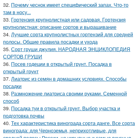
32.
Почему чеснок имеет специфический запах. Что-то
там в носу...
33.
Гортензия крупнолистная или садовая. Гортензия
крупнолистная: описание сортов и выращивание
34.
Лучшие сорта крупнолистных гортензий для средней
полосы. Общие правила посадки и ухода
35.
Сорт груши джулия. НАРОДНАЯ ЭНЦИКЛОПЕДИЯ
СОРТОВ ГРУШИ
36.
Посев годеции в открытый грунт. Посадка в
открытый грунт
37.
Лиатрис из семян в домашних условиях. Способы
посадки
38.
Размножение лиатриса своими руками. Семенной
способ
39.
Посадка туи в открытый грунт. Выбор участка и
подготовка почвы
40.
Тех характеристика винограда сорта данге. Все сорта
винограда: для Черноземья, неприхотливые, для
средней полосы России, не укрывные и самые вкусные,