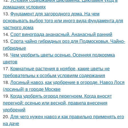
домашних условиях
13.
Фундамент для загородного дома. На чем
основывать выбор того или иного вида фундамента для
частного дома
14.
Сорт винограда ананасный. Ананасный ранний
15.
Сорта чайно гибридных роз для Подмосковья. Чайно-
гибридные
16.
Чем удобрить цветы осенью. Осенняя подкормка
цветов
17.
Комнатные растения в ноябре, какие цветы не
требовательны к особым условиям содержания
18.
Лосиный навоз, как удобрение в огороде. Навоз Лося
(лосиный) в городе Москве
19.
Когда удобрять огород перегноем. Когда вносят
перегной: осенью или весной, правила внесения
удобрений
20.
Для чего нужен навоз и как правильно применять его
на даче