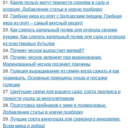
21.
Какую пользу могут принести сорняки в саду и
огороде. Добавление статьи в новую подборку
22.
Грибная икра из опят с болгарским перцем. Грибная
икра из опят – самый вкусный рецепт
23.
Как сделать капельный полив для огорода своими
руками. Как сделать капельный полив для сада и огорода
из пластиковых бутылок
24.
Почему чеснок вырастает мелкий?
25.
Почему чеснок зеленеет при мариновании.
Маринованный чеснок посинел: причины
26.
Годеция выращивание из семян когда сажать и как
ухаживать. Основные принципы ухода и посадки
годеции
27.
Цветущие свечи для вашего сада: сорта лиатриса и
тонкости ухода за многолетником
28.
Подготовка хвойников к зиме в подмосковье.
Добавление статьи в новую подборку
29.
Лучшие сорта винограда для северного виноделия.
Всем мира и добра!