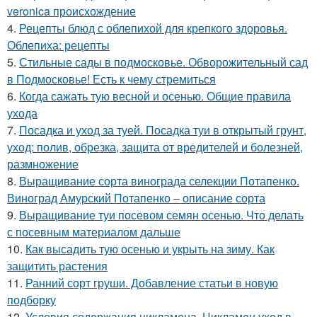
veronica происхождение
4.
Рецепты блюд с облепихой для крепкого здоровья.
Облепиха: рецепты
5.
Стильные сады в подмосковье. Обворожительный сад
в Подмосковье! Есть к чему стремиться
6.
Когда сажать тую весной и осенью. Общие правила
ухода
7.
Посадка и уход за туей. Посадка туи в открытый грунт,
уход: полив, обрезка, защита от вредителей и болезней,
размножение
8.
Выращивание сорта винограда селекции Потапенко.
Виноград Амурский Потапенко – описание сорта
9.
Выращивание туи посевом семян осенью. Что делать
с посевным материалом дальше
10.
Как высадить тую осенью и укрыть на зиму. Как
защитить растения
11.
Ранний сорт груши. Добавление статьи в новую
подборку
12.
Условия содержания цикламена. Цикламен уход в