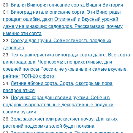
30.
Вишня Виктория описание сорта. Вишня Виктория
31.
Виноград натали описание сорта. Эти Винограды
прощает ошибки, дают Отличный и Вкусный урожай
даже у начинающих садоводов. Рассказываю, почему
именно эти сорта
32.
Соседи для груши. Совместимость плодовых
деревьев
33.
Тех характеристика винограда сорта данге. Все сорта
винограда: для Черноземья, неприхотливые, для
средней полосы России, не укрывные и самые вкусные,
рейтинг ТОП-20 с фото
34.
Летние яблони сорта. Сорта, с которыми пора
распрощаться
35.
Подушка карандаш своими руками. Себе и в
подарок: очаровательные декоративные подушки
своими руками
36.
Зола закисляет или раскисляет почву. Для каких
растений подкормка золой будет полезна
37.
Заготовка черенков осенью. Основные сведения о