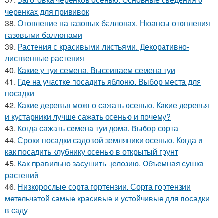
черенках для прививок
38.
Отопление на газовых баллонах. Нюансы отопления
газовыми баллонами
39.
Растения с красивыми листьями. Декоративно-
лиственные растения
40.
Какие у туи семена. Высеиваем семена туи
41.
Где на участке посадить яблоню. Выбор места для
посадки
42.
Какие деревья можно сажать осенью. Какие деревья
и кустарники лучше сажать осенью и почему?
43.
Когда сажать семена туи дома. Выбор сорта
44.
Сроки посадки садовой земляники осенью. Когда и
как посадить клубнику осенью в открытый грунт
45.
Как правильно засушить целозию. Объемная сушка
растений
46.
Низкорослые сорта гортензии. Сорта гортензии
метельчатой самые красивые и устойчивые для посадки
в саду