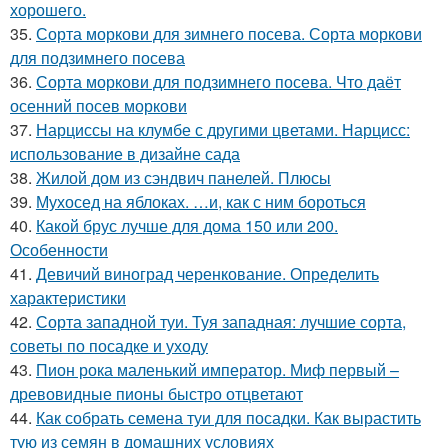
хорошего.
35.
Сорта моркови для зимнего посева. Сорта моркови
для подзимнего посева
36.
Сорта моркови для подзимнего посева. Что даёт
осенний посев моркови
37.
Нарциссы на клумбе с другими цветами. Нарцисс:
использование в дизайне сада
38.
Жилой дом из сэндвич панелей. Плюсы
39.
Мухосед на яблоках. …и, как с ним бороться
40.
Какой брус лучше для дома 150 или 200.
Особенности
41.
Девичий виноград черенкование. Определить
характеристики
42.
Сорта западной туи. Туя западная: лучшие сорта,
советы по посадке и уходу
43.
Пион рока маленький император. Миф первый –
древовидные пионы быстро отцветают
44.
Как собрать семена туи для посадки. Как вырастить
тую из семян в домашних условиях