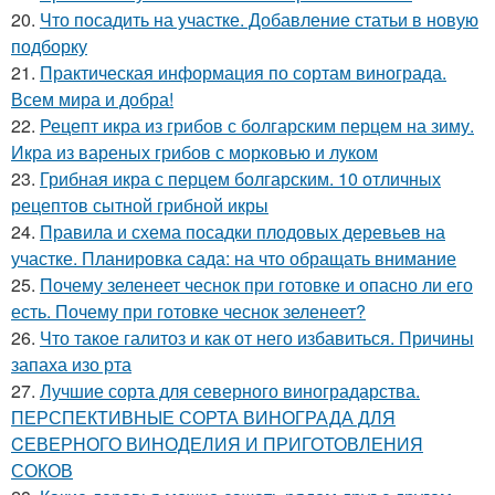
20.
Что посадить на участке. Добавление статьи в новую
подборку
21.
Практическая информация по сортам винограда.
Всем мира и добра!
22.
Рецепт икра из грибов с болгарским перцем на зиму.
Икра из вареных грибов с морковью и луком
23.
Грибная икра с перцем болгарским. 10 отличных
рецептов сытной грибной икры
24.
Правила и схема посадки плодовых деревьев на
участке. Планировка сада: на что обращать внимание
25.
Почему зеленеет чеснок при готовке и опасно ли его
есть. Почему при готовке чеснок зеленеет?
26.
Что такое галитоз и как от него избавиться. Причины
запаха изо рта
27.
Лучшие сорта для северного виноградарства.
ПЕРСПЕКТИВНЫЕ СОРТА ВИНОГРАДА ДЛЯ
CЕВЕРНОГО ВИНОДЕЛИЯ И ПРИГОТОВЛЕНИЯ
СОКОВ