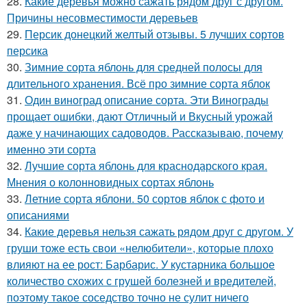
28.
Какие деревья можно сажать рядом друг с другом.
Причины несовместимости деревьев
29.
Персик донецкий желтый отзывы. 5 лучших сортов
персика
30.
Зимние сорта яблонь для средней полосы для
длительного хранения. Всё про зимние сорта яблок
31.
Один виноград описание сорта. Эти Винограды
прощает ошибки, дают Отличный и Вкусный урожай
даже у начинающих садоводов. Рассказываю, почему
именно эти сорта
32.
Лучшие сорта яблонь для краснодарского края.
Мнения о колонновидных сортах яблонь
33.
Летние сорта яблони. 50 сортов яблок с фото и
описаниями
34.
Какие деревья нельзя сажать рядом друг с другом. У
груши тоже есть свои «нелюбители», которые плохо
влияют на ее рост: Барбарис. У кустарника большое
количество схожих с грушей болезней и вредителей,
поэтому такое соседство точно не сулит ничего