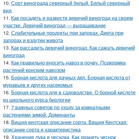
10.
Сорт винограда северный белый. Белый северный
вид
11.
Как посадить и развести девичий виноград на своем
участке. Девичий виноград — выращивание
12.
Слабительные продукты при запорах. Диета при
запорах и вздутии живота
13.
Как рассадить девичий виноград. Как сажать девичий
виноград
14.
Как правильно вносить навоз в почву. Подкормка
растений конским навозом
15.
Борная кислота для дачных дел. Борная кислота от
муравьев и других насекомых
16.
Борная кислота для в садоводстве. О борной кислоте
из школьного курса биологии
17.
7 важных советов по уходу за комнатными
растениями зимой. Доминанты
18.
Вишня кентская описание сорта. Вишня Кентская:
описание сорта и характеристика
19.
Хранение лука и чеснока. Как хранить чеснок