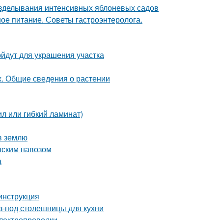
озделывания интенсивных яблоневых садов
ое питание. Советы гастроэнтеролога.
йдут для украшения участка
х. Общие сведения о растении
л или гибкий ламинат)
 в землю
онским навозом
а
 инструкция
-под столешницы для кухни
лектропроводки