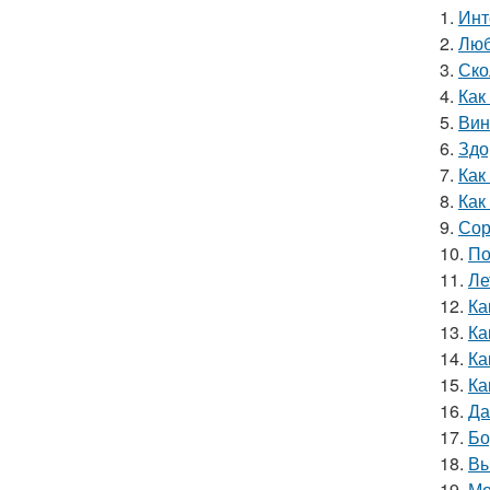
1.
Инт
2.
Люб
3.
Ско
4.
Как
5.
Вин
6.
Здо
7.
Как
8.
Как
9.
Сор
10.
По
11.
Ле
12.
Ка
13.
Ка
14.
Ка
15.
Ка
16.
Да
17.
Бо
18.
Вы
19.
Мо