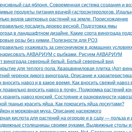
енсивный сад яблоня. Современная система создания и в
имые продукты питания врачей-гастроэнтерологов. Идальн
лько видов цветковых растений на земле. Происхождение
 правильно посадить дерево весной. Подготовка ямы
оград в ландшафтном дизайне. Какие сорта винограда подо
ровые розы без химии. Полезности для РОЗ
 правильно ухаживать за сингониумом в домашних условия
 нарисовать АКВАРИУМ с рыбками. Рисуем АКВАРИУМ
т винограда северный белый. Белый северный вид
крытие для теплого пола. Кварцвиниловая плитка (Арт-вини
тний черенок дикого винограда. Описание и характеристика
к вносить навоз и в какое время. Как вносить свежий навоз
к правильно вносить навоз в почву. Подкормка растений к
к хранить навоз конский. Состояние и разновидности навоз
кой тканью красить яйца. Как покрасить яйца лоскутами?
йкон и морковная муха. Описание насекомого
рная кислота для растений на огороде и в саду — польза и
движные столешницы своими руками. Выдвижные столы из
нтаж электрики в деревянном доме. №4. Создание схемы э