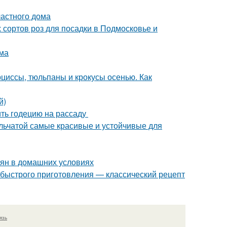
астного дома
 сортов роз для посадки в Подмосковье и
ома
рциссы, тюльпаны и крокусы осенью. Как
й)
ить годецию на рассаду
ельчатой самые красивые и устойчивые для
емян в домашних условиях
 быстрого приготовления — классический рецепт
язь