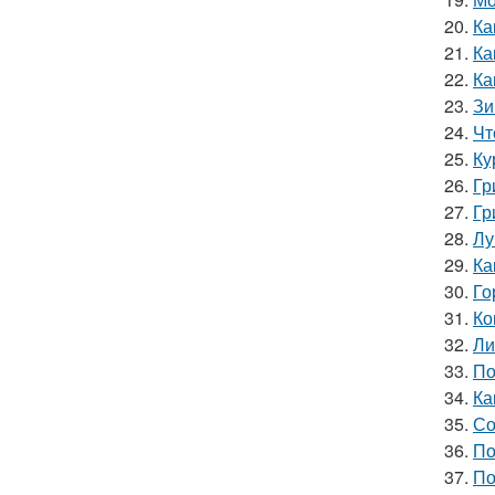
20.
Ка
21.
Ка
22.
Ка
23.
Зи
24.
Чт
25.
Ку
26.
Гр
27.
Гр
28.
Лу
29.
Ка
30.
Го
31.
Ко
32.
Ли
33.
По
34.
Ка
35.
Со
36.
По
37.
По