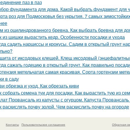
единение паз в паз
бор фундамента для дома. Какой выбрать фундамент для ч
рта роз для Подмосковья без укрытия. 7 самых зимостойких
нее
м из оцилиндрованного бревна. Как выбрать бревна для д
к из шишки вырастить кедр. Особенности посадки и ухода
гда садить нарциссы и крокусы. Садим в открытый грунт на
льно?
щита от иксодовых клещей. Клещ иксодовый (энцефалитны
гда сажать годецию в открытый грунт. Как правильно посад
ртензия метельчатая самая красивая. Сорта гортензии мет
ки в саду
ви обрезка и уход. Как обрезать киви
к собрать семена туи для посадки. Как вырастить тую из с
лат Провансаль из капусты с огурцом. Капуста Провансаль
к раскислять почву золой. Чем раскислить почву на огороде
Контакты
Пользовательское соглашение
Обратная св