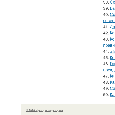
38.
Со
39.
Вы
40.
Со
север
41.
До
42.
Ка
43.
Ко
прави
44.
За
45.
Ко
46.
Го
посад
47.
Ки
48.
Ка
49.
Са
50.
Ка
© 2026 Идеи для сада и дачи