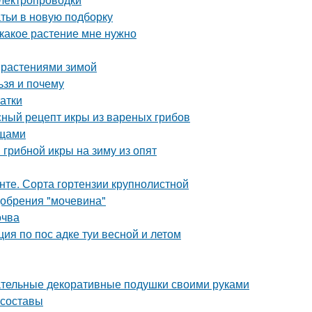
атьи в новую подборку
, какое растение мне нужно
 растениями зимой
ьзя и почему
атки
сный рецепт икры из вареных грибов
ощами
грибной икры на зиму из опят
унте. Сорта гортензии крупнолистной
добрения "мочевина"
очва
ция по пос адке туи весной и летом
ательные декоративные подушки своими руками
 составы