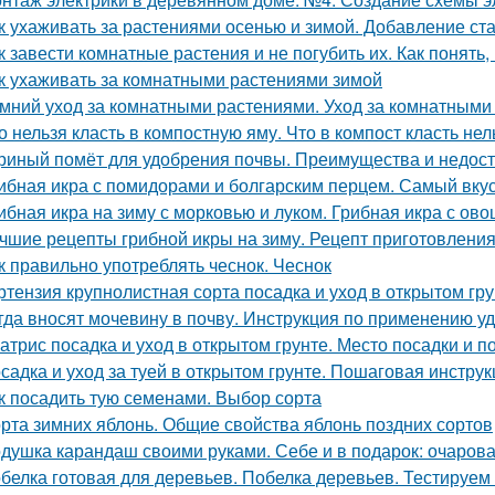
к ухаживать за растениями осенью и зимой. Добавление ст
к завести комнатные растения и не погубить их. Как понять
к ухаживать за комнатными растениями зимой
мний уход за комнатными растениями. Уход за комнатными
о нельзя класть в компостную яму. Что в компост класть нел
риный помёт для удобрения почвы. Преимущества и недост
ибная икра с помидорами и болгарским перцем. Самый вку
ибная икра на зиму с морковью и луком. Грибная икра с ов
чшие рецепты грибной икры на зиму. Рецепт приготовления 
к правильно употреблять чеснок. Чеснок
ртензия крупнолистная сорта посадка и уход в открытом гр
гда вносят мочевину в почву. Инструкция по применению у
атрис посадка и уход в открытом грунте. Место посадки и п
садка и уход за туей в открытом грунте. Пошаговая инструк
к посадить тую семенами. Выбор сорта
рта зимних яблонь. Общие свойства яблонь поздних сортов
душка карандаш своими руками. Себе и в подарок: очаров
белка готовая для деревьев. Побелка деревьев. Тестируем