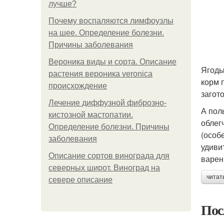
лучше?
Почему воспаляются лимфоузлы
на шее. Определение болезни.
Причины заболевания
Вероника виды и сорта. Описание
Ягоды
растения вероника veronica
корм 
происхождение
загото
Лечение диффузной фиброзно-
А пол
кистозной мастопатии.
облег
Определение болезни. Причины
(особ
заболевания
удиви
Описание сортов винограда для
варен
северных широт. Виноград на
читат
севере описание
Пос