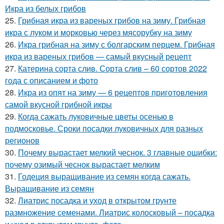
Икра из белых грибов
25.
Грибная икра из вареных грибов на зиму. Грибная
икра с луком и морковью через мясорубку на зиму
26.
Икра грибная на зиму с болгарским перцем. Грибная
икра из вареных грибов — самый вкусный рецепт
27.
Катерина сорта слив. Сорта слив – 60 сортов 2022
года с описанием и фото
28.
Икра из опят на зиму — 6 рецептов приготовления
самой вкусной грибной икры
29.
Когда сажать луковичные цветы осенью в
подмосковье. Сроки посадки луковичных для разных
регионов
30.
Почему вырастает мелкий чеснок. 3 главные ошибки:
почему озимый чеснок вырастает мелким
31.
Годеция выращивание из семян когда сажать.
Выращивание из семян
32.
Лиатрис посадка и уход в открытом грунте
размножение семенами. Лиатрис колосковый – посадка