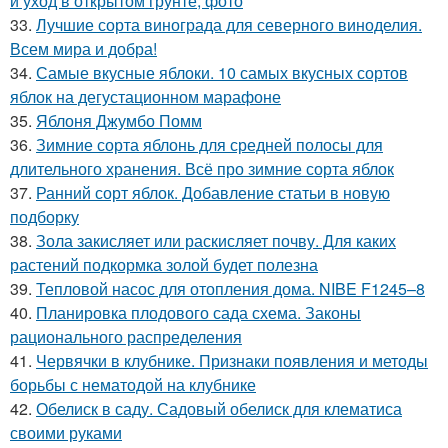
и уход в открытом грунте, фото
33.
Лучшие сорта винограда для северного виноделия.
Всем мира и добра!
34.
Самые вкусные яблоки. 10 самых вкусных сортов
яблок на дегустационном марафоне
35.
Яблоня Джумбо Помм
36.
Зимние сорта яблонь для средней полосы для
длительного хранения. Всё про зимние сорта яблок
37.
Ранний сорт яблок. Добавление статьи в новую
подборку
38.
Зола закисляет или раскисляет почву. Для каких
растений подкормка золой будет полезна
39.
Тепловой насос для отопления дома. NIBE F1245–8
40.
Планировка плодового сада схема. Законы
рационального распределения
41.
Червячки в клубнике. Признаки появления и методы
борьбы с нематодой на клубнике
42.
Обелиск в саду. Садовый обелиск для клематиса
своими руками