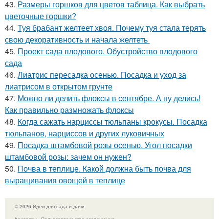
43.
Размеры горшков для цветов таблица. Как выбрать
цветочные горшки?
44.
Туя брабант желтеет хвоя. Почему туя стала терять
свою декоративность и начала желтеть
45.
Проект сада плодового. Обустройство плодового
сада
46.
Лиатрис пересадка осенью. Посадка и уход за
лиатрисом в открытом грунте
47.
Можно ли делить флоксы в сентябре. А ну делись!
Как правильно размножать флоксы
48.
Когда сажать нарциссы тюльпаны крокусы. Посадка
тюльпанов, нарциссов и других луковичных
49.
Посадка штамбовой розы осенью. Угол посадки
штамбовой розы: зачем он нужен?
50.
Почва в теплице. Какой должна быть почва для
выращивания овощей в теплице
© 2026 Идеи для сада и дачи