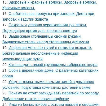
15.
Здоровые и красивые волосы. Здоровые волосы.
Красивые волосы.
16.
Слабительные продукты при запорах. Диета при
запорах и вздутии живота
17.
Секреты и условия черенкования туи летом.
Подходящее время для черенкования туи
18.
Выдвижные столешницы своими руками.
Выдвижные столы из-под столешницы для кухни
19.
Инфекция мочевых путей в пожилом возрасте.
Бактериальные неосложненные инфекции
мочевыводящих путей
20.
Как посадить зимой крупномеры сибирского кедра
21.
Обои в деревянном доме. О различных категориях
обоев
22.
Уход за комнатными цветами зимой в домашних
условиях. Подготовка комнатных растений к зиме
23.
Почему не стоит раскидывать перегной по огороду.
Добавление статьи в новую подборку
24.
Икра из белых грибов с острым перцем и овощами.