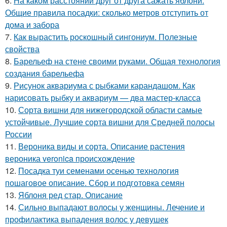
6.
На каком расстоянии друг от друга сажать яблони.
Общие правила посадки: сколько метров отступить от
дома и забора
7.
Как вырастить роскошный сингониум. Полезные
свойства
8.
Барельеф на стене своими руками. Общая технология
создания барельефа
9.
Рисунок аквариума с рыбками карандашом. Как
нарисовать рыбку и аквариум — два мастер-класса
10.
Сорта вишни для нижегородской области самые
устойчивые. Лучшие сорта вишни для Средней полосы
России
11.
Вероника виды и сорта. Описание растения
вероника veronica происхождение
12.
Посадка туи семенами осенью технология
пошаговое описание. Сбор и подготовка семян
13.
Яблоня ред стар. Описание
14.
Сильно выпадают волосы у женщины. Лечение и
профилактика выпадения волос у девушек