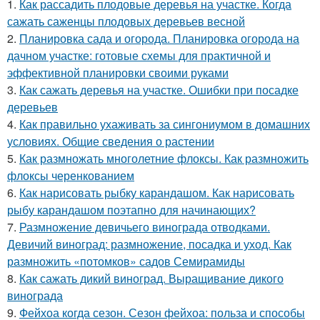
1.
Как рассадить плодовые деревья на участке. Когда
сажать саженцы плодовых деревьев весной
2.
Планировка сада и огорода. Планировка огорода на
дачном участке: готовые схемы для практичной и
эффективной планировки своими руками
3.
Как сажать деревья на участке. Ошибки при посадке
деревьев
4.
Как правильно ухаживать за сингониумом в домашних
условиях. Общие сведения о растении
5.
Как размножать многолетние флоксы. Как размножить
флоксы черенкованием
6.
Как нарисовать рыбку карандашом. Как нарисовать
рыбу карандашом поэтапно для начинающих?
7.
Размножение девичьего винограда отводками.
Девичий виноград: размножение, посадка и уход. Как
размножить «потомков» садов Семирамиды
8.
Как сажать дикий виноград. Выращивание дикого
винограда
9.
Фейхоа когда сезон. Сезон фейхоа: польза и способы