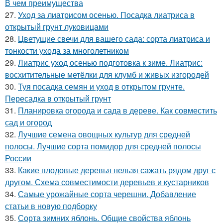
В чем преимущества
27.
Уход за лиатрисом осенью. Посадка лиатриса в
открытый грунт луковицами
28.
Цветущие свечи для вашего сада: сорта лиатриса и
тонкости ухода за многолетником
29.
Лиатрис уход осенью подготовка к зиме. Лиатрис:
восхитительные метёлки для клумб и живых изгородей
30.
Туя посадка семян и уход в открытом грунте.
Пересадка в открытый грунт
31.
Планировка огорода и сада в дереве. Как совместить
сад и огород
32.
Лучшие семена овощных культур для средней
полосы. Лучшие сорта помидор для средней полосы
России
33.
Какие плодовые деревья нельзя сажать рядом друг с
другом. Схема совместимости деревьев и кустарников
34.
Самые урожайные сорта черешни. Добавление
статьи в новую подборку
35.
Сорта зимних яблонь. Общие свойства яблонь