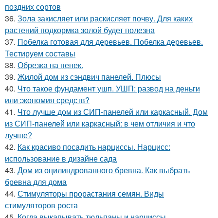
поздних сортов
36.
Зола закисляет или раскисляет почву. Для каких
растений подкормка золой будет полезна
37.
Побелка готовая для деревьев. Побелка деревьев.
Тестируем составы
38.
Обрезка на пенек.
39.
Жилой дом из сэндвич панелей. Плюсы
40.
Что такое фундамент ушп. УШП: развод на деньги
или экономия средств?
41.
Что лучше дом из СИП-панелей или каркасный. Дом
из СИП-панелей или каркасный: в чем отличия и что
лучше?
42.
Как красиво посадить нарциссы. Нарцисс:
использование в дизайне сада
43.
Дом из оцилиндрованного бревна. Как выбрать
бревна для дома
44.
Стимуляторы прорастания семян. Виды
стимуляторов роста
45.
Когда выкапывать тюльпаны и нарциссы