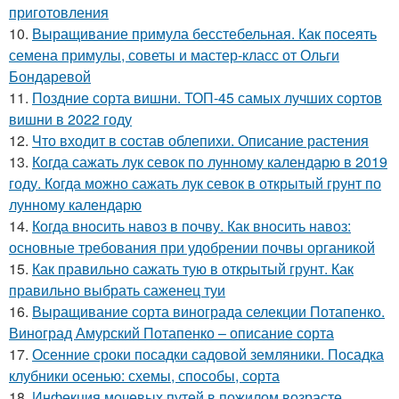
приготовления
10.
Выращивание примула бесстебельная. Как посеять
семена примулы, советы и мастер-класс от Ольги
Бондаревой
11.
Поздние сорта вишни. ТОП-45 самых лучших сортов
вишни в 2022 году
12.
Что входит в состав облепихи. Описание растения
13.
Когда сажать лук севок по лунному календарю в 2019
году. Когда можно сажать лук севок в открытый грунт по
лунному календарю
14.
Когда вносить навоз в почву. Как вносить навоз:
основные требования при удобрении почвы органикой
15.
Как правильно сажать тую в открытый грунт. Как
правильно выбрать саженец туи
16.
Выращивание сорта винограда селекции Потапенко.
Виноград Амурский Потапенко – описание сорта
17.
Осенние сроки посадки садовой земляники. Посадка
клубники осенью: схемы, способы, сорта
18.
Инфекция мочевых путей в пожилом возрасте.