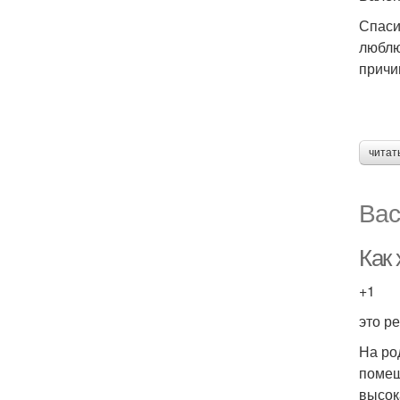
Спаси
люблю
причи
читат
Вас
Как
+1
это р
На ро
помещ
высок