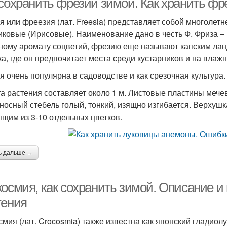
 сохранить фрезии зимой. Как хранить ф
я или фреезия (лат. Freesia) представляет собой многолет
иковые (Ирисовые). Наименование дано в честь Ф. Фриза – 
ному аромату соцветий, фрезию еще называют капским ла
а, где он предпочитает места среди кустарников и на влажн
я очень популярна в садоводстве и как срезочная культура.
а растения составляет около 1 м. Листовые пластины мечев
носный стебель голый, тонкий, изящно изгибается. Верхуш
ящим из 3-10 отдельных цветков.
ь дальше →
космия, как сохранить зимой. Описание 
тения
смия (лат. Crocosmia) также известна как японский гладио