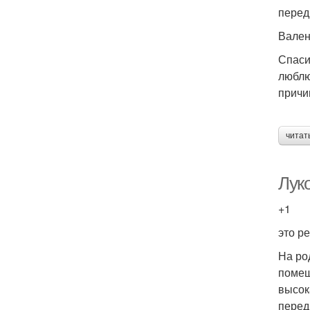
перед
Вален
Спаси
люблю
причи
читат
Лук
+1
это р
На ро
помещ
высок
перед