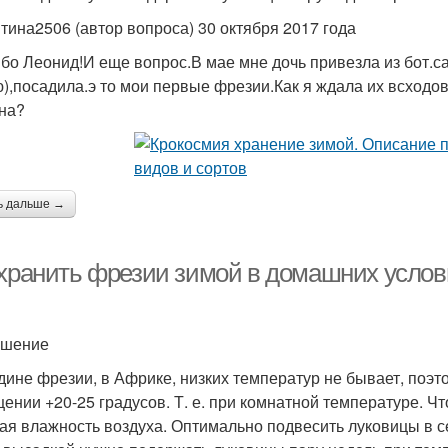
тина2506 (автор вопроса) 30 октября 2017 года
бо Леонид!И еще вопрос.В мае мне дочь привезла из бот.с
),посадила.э то мои первые фрезии.Как я ждала их всход
на?
ь дальше →
 хранить фрезии зимой в домашних услов
ешение
дине фрезии, в Африке, низких температур не бывает, поэт
ении +20-25 градусов. Т. е. при комнатной температуре. Ч
ая влажность воздуха. Оптимально подвесить луковицы в сет