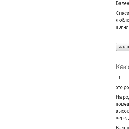
Вален
Спаси
люблю
причи
читат
Как
+1
это р
На ро
помещ
высок
перед
Вален