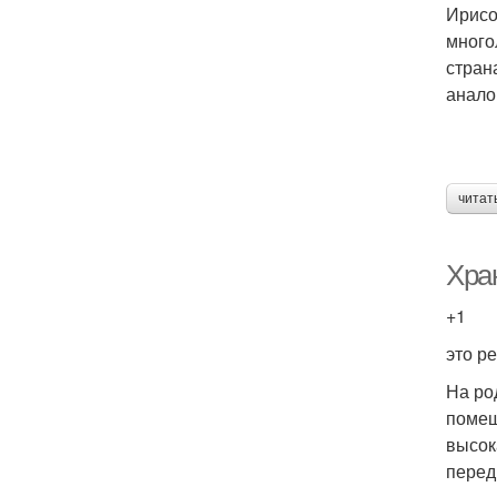
Ирисо
много
стран
анало
читат
Хра
+1
это р
На ро
помещ
высок
перед