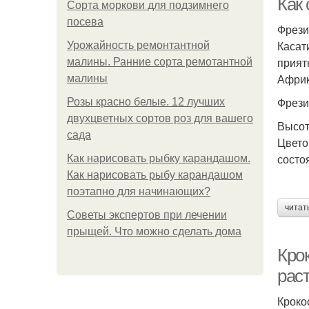
Как
Сорта моркови для подзимнего
посева
Фрези
Касат
Урожайность ремонтантной
прият
малины. Ранние сорта ремотантной
Африк
малины
Фрези
Розы красно белые. 12 лучших
двухцветных сортов роз для вашего
Высот
сада
Цвето
состо
Как нарисовать рыбку карандашом.
Как нарисовать рыбу карандашом
поэтапно для начинающих?
читат
Советы экспертов при лечении
прыщей. Что можно сделать дома
Кро
рас
Кроко