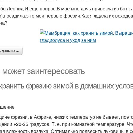
бо Леонид!И еще вопрос.В мае мне дочь привезла из бот.с
),посадила.э то мои первые фрезии.Как я ждала их всход
на?
ь дальше →
 может заинтересовать
 хранить фрезию зимой в домашних услов
ешение
дине фрезии, в Африке, низких температур не бывает, поэт
ении +20-25 градусов. Т. е. при комнатной температуре. Ч
ая влажность воздуха. Оптимально подвесить луковицы в сет