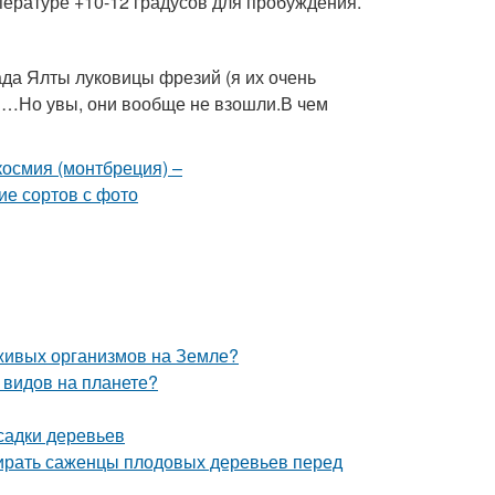
ературе +10-12 градусов для пробуждения.
ада Ялты луковицы фрезий (я их очень
ов…Но увы, они вообще не взошли.В чем
 живых организмов на Земле?
 видов на планете?
садки деревьев
бирать саженцы плодовых деревьев перед