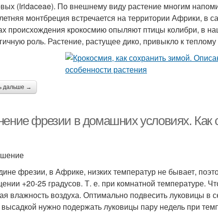
вых (Iridaceae). По внешнему виду растение многим напом
летняя монтбреция встречается на территории Африки, в са
ах происхождения крокосмию опыляют птицы колибри, в на
гичную роль. Растение, растущее дико, привыкло к теплому
ь дальше →
нение фрезии в домашних условиях. Как 
ешение
дине фрезии, в Африке, низких температур не бывает, поэт
ении +20-25 градусов. Т. е. при комнатной температуре. Ч
ая влажность воздуха. Оптимально подвесить луковицы в сет
 высадкой нужно подержать луковицы пару недель при темп