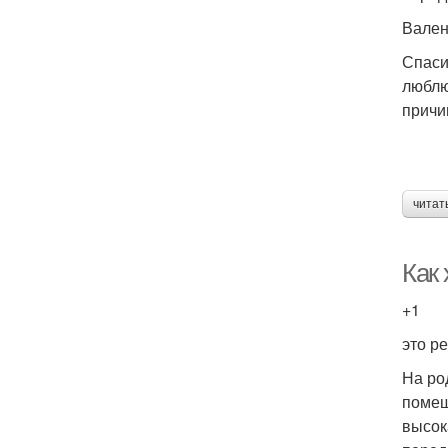
Вален
Спаси
люблю
причи
читат
Как
+1
это р
На ро
помещ
высок