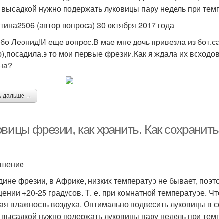
 высадкой нужно подержать луковицы пару недель при темп
тина2506 (автор вопроса) 30 октября 2017 года
бо Леонид!И еще вопрос.В мае мне дочь привезла из бот.с
),посадила.э то мои первые фрезии.Как я ждала их всход
на?
ь дальше →
овицы фрезии, как хранить. Как сохранит
ешение
дине фрезии, в Африке, низких температур не бывает, поэт
ении +20-25 градусов. Т. е. при комнатной температуре. Ч
ая влажность воздуха. Оптимально подвесить луковицы в сет
 высадкой нужно подержать луковицы пару недель при темп