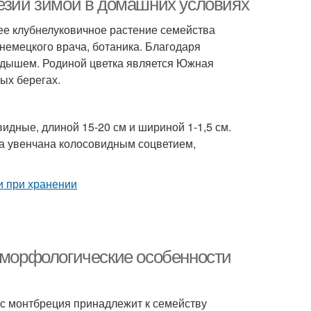
резии зимой в домашних условиях
нее клубнелуковичное растение семейства
немецкого врача, ботаника. Благодаря
ндышем. Родиной цветка является Южная
ых берегах.
идные, длиной 15-20 см и шириной 1-1,5 см.
ка увенчана колосовидным соцветием,
и морфологические особенности
лус монтбреция принадлежит к семейству