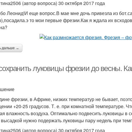
тина2506 (автор вопроса) 30 октября 2017 года
бо Леонид!И еще вопрос.В мае мне дочь привезла из бот.с
),посадила.э то мои первые фрезии.Как я ждала их всход
на?
ь дальше →
 сохранить луковицы фрезии до весны. Ка
ешение
дине фрезии, в Африке, низких температур не бывает, поэт
ении +20-25 градусов. Т. е. при комнатной температуре. Ч
ая влажность воздуха. Оптимально подвесить луковицы в сет
 высадкой нужно подержать луковицы пару недель при темп
тина2506 (автор вопроса) 30 октября 2017 года