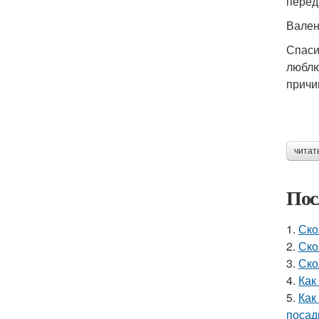
перед
Вален
Спаси
люблю
причи
читат
Пос
1.
Ско
2.
Ско
3.
Ско
4.
Как
5.
Как
посад