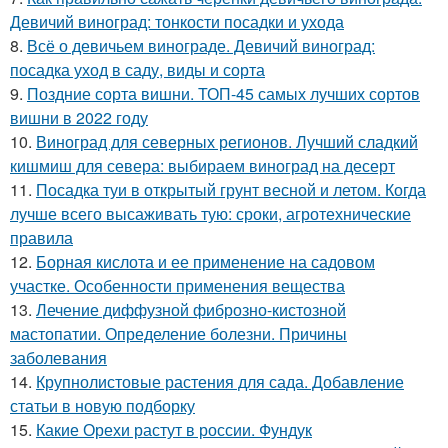
Девичий виноград: тонкости посадки и ухода
8.
Всё о девичьем винограде. Девичий виноград:
посадка уход в саду, виды и сорта
9.
Поздние сорта вишни. ТОП-45 самых лучших сортов
вишни в 2022 году
10.
Виноград для северных регионов. Лучший сладкий
кишмиш для севера: выбираем виноград на десерт
11.
Посадка туи в открытый грунт весной и летом. Когда
лучше всего высаживать тую: сроки, агротехнические
правила
12.
Борная кислота и ее применение на садовом
участке. Особенности применения вещества
13.
Лечение диффузной фиброзно-кистозной
мастопатии. Определение болезни. Причины
заболевания
14.
Крупнолистовые растения для сада. Добавление
статьи в новую подборку
15.
Какие Орехи растут в россии. Фундук