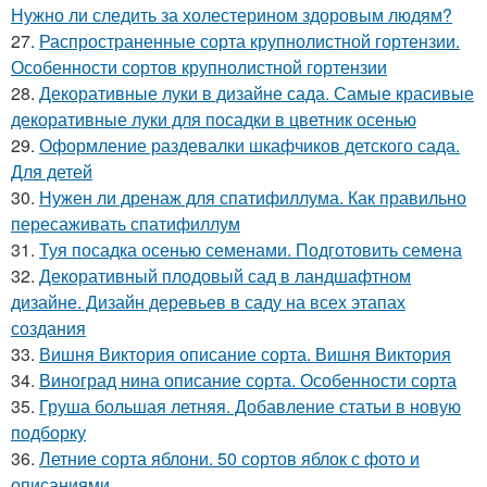
Нужно ли следить за холестерином здоровым людям?
27.
Распространенные сорта крупнолистной гортензии.
Особенности сортов крупнолистной гортензии
28.
Декоративные луки в дизайне сада. Самые красивые
декоративные луки для посадки в цветник осенью
29.
Оформление раздевалки шкафчиков детского сада.
Для детей
30.
Нужен ли дренаж для спатифиллума. Как правильно
пересаживать спатифиллум
31.
Туя посадка осенью семенами. Подготовить семена
32.
Декоративный плодовый сад в ландшафтном
дизайне. Дизайн деревьев в саду на всех этапах
создания
33.
Вишня Виктория описание сорта. Вишня Виктория
34.
Виноград нина описание сорта. Особенности сорта
35.
Груша большая летняя. Добавление статьи в новую
подборку
36.
Летние сорта яблони. 50 сортов яблок с фото и
описаниями