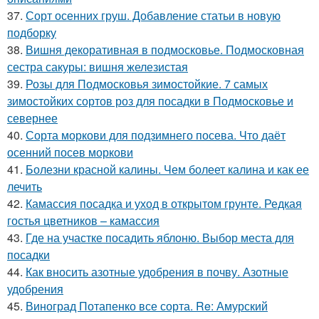
37.
Сорт осенних груш. Добавление статьи в новую
подборку
38.
Вишня декоративная в подмосковье. Подмосковная
сестра сакуры: вишня железистая
39.
Розы для Подмосковья зимостойкие. 7 самых
зимостойких сортов роз для посадки в Подмосковье и
севернее
40.
Сорта моркови для подзимнего посева. Что даёт
осенний посев моркови
41.
Болезни красной калины. Чем болеет калина и как ее
лечить
42.
Камассия посадка и уход в открытом грунте. Редкая
гостья цветников – камассия
43.
Где на участке посадить яблоню. Выбор места для
посадки
44.
Как вносить азотные удобрения в почву. Азотные
удобрения
45.
Виноград Потапенко все сорта. Re: Амурский