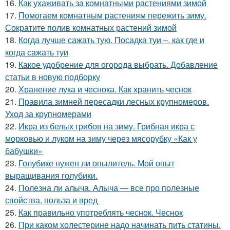
16.
Как ухаживать за комнатными растениями зимой
17.
Помогаем комнатным растениям пережить зиму.
Сократите полив комнатных растений зимой
18.
Когда лучше сажать тую. Посадка туи –, как где и
когда сажать туи
19.
Какое удобрение для огорода выбрать. Добавление
статьи в новую подборку
20.
Хранение лука и чеснока. Как хранить чеснок
21.
Правила зимней пересадки лесных крупномеров.
Уход за крупномерами
22.
Икра из белых грибов на зиму. Грибная икра с
морковью и луком на зиму через мясорубку «Как у
бабушки»
23.
Голубике нужен ли опылитель. Мой опыт
выращивания голубики.
24.
Полезна ли алыча. Алыча — все про полезные
свойства, польза и вред
25.
Как правильно употреблять чеснок. Чеснок
26.
При каком холестерине надо начинать пить статины.