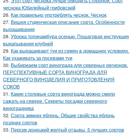
25.
Этот сорт чеснока лучше обходить стороной. Сорт
чеснока Юбилейный грибовский
26.
Как правильно употреблять чеснок. Чеснок
27.
Вишня студенческая описание сорта. Особенности
выращивания
28.
Уборка топинамбура осенью. Пошаговая инструкция
выкапывания клубней
29.
Как выращивают туи из семян в домашних условиях.
Как ухаживать за посевами туи
30.
Выбириаем сорт винограда для северных регионов.
ПЕРСПЕКТИВНЫЕ СОРТА ВИНОГРАДА ДЛЯ
CЕВЕРНОГО ВИНОДЕЛИЯ И ПРИГОТОВЛЕНИЯ
СОКОВ
31.
Какие столовые сорта винограда можно смело
сажать на севере. Секреты посадки северного
виноградника
32.
Сорта зимних яблонь. Общие свойства яблонь
поздних сортов
33.
Персик донецкий желтый отзывы. 5 лучших сортов