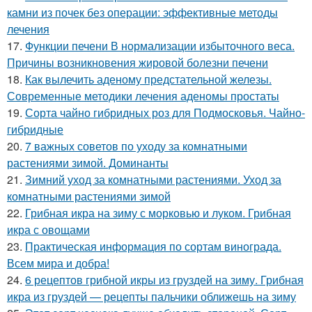
камни из почек без операции: эффективные методы
лечения
17.
Функции печени В нормализации избыточного веса.
Причины возникновения жировой болезни печени
18.
Как вылечить аденому предстательной железы.
Современные методики лечения аденомы простаты
19.
Сорта чайно гибридных роз для Подмосковья. Чайно-
гибридные
20.
7 важных советов по уходу за комнатными
растениями зимой. Доминанты
21.
Зимний уход за комнатными растениями. Уход за
комнатными растениями зимой
22.
Грибная икра на зиму с морковью и луком. Грибная
икра с овощами
23.
Практическая информация по сортам винограда.
Всем мира и добра!
24.
6 рецептов грибной икры из груздей на зиму. Грибная
икра из груздей — рецепты пальчики оближешь на зиму