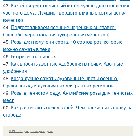
43.
Какой твердотопливный котел лучше для отопления
частного дома. Лучшие твердотопливные котлы цена/
качество
44.
Подготавливаем осенние черенки к выставке.
Способы черенкования (укоренения черенков):
45.
Розы для полутени сорта. 10 сортов роз, которые
можно сажать в тени
46.
Ботритис на пионах.
47.
Как вносить азотные удобрения в почву. Азотные
удобрения
48.
Когда лучше сажать луковичные цветы осенью.
Сроки посадки луковичных для разных регионов
49.
Розы в тенистом саду. Английские розы для тенистых
мест
50.
Как раскислять почву золой. Чем раскислить почву на
огороде
© 2026 Идеи для сада и дачи