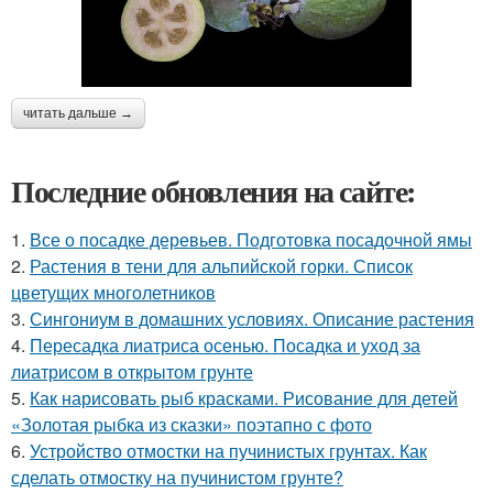
читать дальше →
Последние обновления на сайте:
1.
Все о посадке деревьев. Подготовка посадочной ямы
2.
Растения в тени для альпийской горки. Список
цветущих многолетников
3.
Сингониум в домашних условиях. Описание растения
4.
Пересадка лиатриса осенью. Посадка и уход за
лиатрисом в открытом грунте
5.
Как нарисовать рыб красками. Рисование для детей
«Золотая рыбка из сказки» поэтапно с фото
6.
Устройство отмостки на пучинистых грунтах. Как
сделать отмостку на пучинистом грунте?