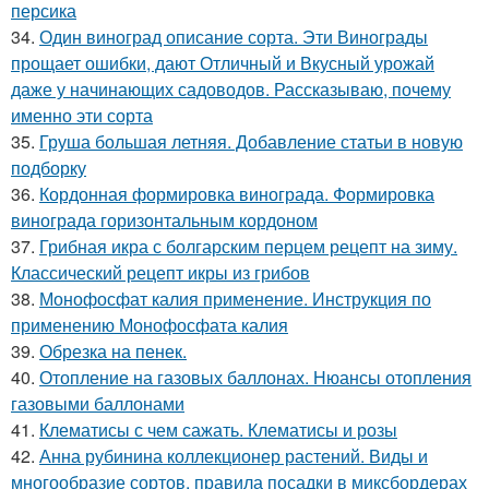
персика
34.
Один виноград описание сорта. Эти Винограды
прощает ошибки, дают Отличный и Вкусный урожай
даже у начинающих садоводов. Рассказываю, почему
именно эти сорта
35.
Груша большая летняя. Добавление статьи в новую
подборку
36.
Кордонная формировка винограда. Формировка
винограда горизонтальным кордоном
37.
Грибная икра с болгарским перцем рецепт на зиму.
Классический рецепт икры из грибов
38.
Монофосфат калия применение. Инструкция по
применению Монофосфата калия
39.
Обрезка на пенек.
40.
Отопление на газовых баллонах. Нюансы отопления
газовыми баллонами
41.
Клематисы с чем сажать. Клематисы и розы
42.
Анна рубинина коллекционер растений. Виды и
многообразие сортов, правила посадки в миксбордерах