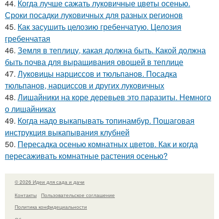
44.
Когда лучше сажать луковичные цветы осенью.
Сроки посадки луковичных для разных регионов
45.
Как засушить целозию гребенчатую. Целозия
гребенчатая
46.
Земля в теплицу, какая должна быть. Какой должна
быть почва для выращивания овощей в теплице
47.
Луковицы нарциссов и тюльпанов. Посадка
тюльпанов, нарциссов и других луковичных
48.
Лишайники на коре деревьев это паразиты. Немного
о лишайниках
49.
Когда надо выкапывать топинамбур. Пошаговая
инструкция выкапывания клубней
50.
Пересадка осенью комнатных цветов. Как и когда
пересаживать комнатные растения осенью?
© 2026 Идеи для сада и дачи
Контакты
Пользовательское соглашение
Политика конфидециальности