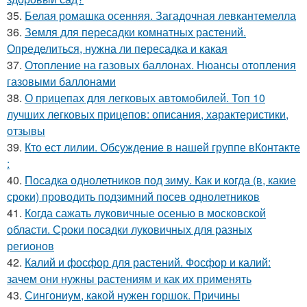
35.
Белая ромашка осенняя. Загадочная левкантемелла
36.
Земля для пересадки комнатных растений.
Определиться, нужна ли пересадка и какая
37.
Отопление на газовых баллонах. Нюансы отопления
газовыми баллонами
38.
О прицепах для легковых автомобилей. Топ 10
лучших легковых прицепов: описания, характеристики,
отзывы
39.
Кто ест лилии. Обсуждение в нашей группе вКонтакте
:
40.
Посадка однолетников под зиму. Как и когда (в, какие
сроки) проводить подзимний посев однолетников
41.
Когда сажать луковичные осенью в московской
области. Сроки посадки луковичных для разных
регионов
42.
Калий и фосфор для растений. Фосфор и калий:
зачем они нужны растениям и как их применять
43.
Сингониум, какой нужен горшок. Причины