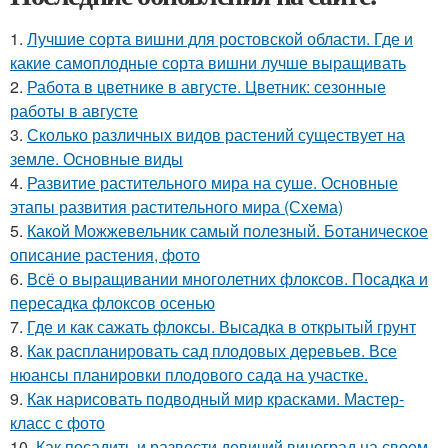
1.
Лучшие сорта вишни для ростовской области. Где и
какие самоплодные сорта вишни лучше выращивать
2.
Работа в цветнике в августе. Цветник: сезонные
работы в августе
3.
Сколько различных видов растений существует на
земле. Основные виды
4.
Развитие растительного мира на суше. Основные
этапы развития растительного мира (Схема)
5.
Какой Можжевельник самый полезный. Ботаническое
описание растения, фото
6.
Всё о выращивании многолетних флоксов. Посадка и
пересадка флоксов осенью
7.
Где и как сажать флоксы. Высадка в открытый грунт
8.
Как распланировать сад плодовых деревьев. Все
нюансы планировки плодового сада на участке.
9.
Как нарисовать подводный мир красками. Мастер-
класс с фото
10.
Как посадить и развести девичий виноград на своем