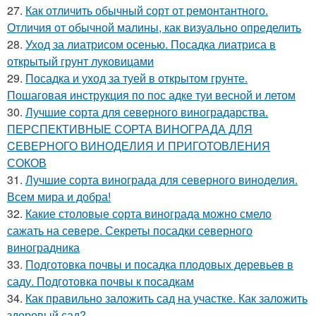
27.
Как отличить обычный сорт от ремонтантного.
Отличия от обычной малины, как визуально определить
28.
Уход за лиатрисом осенью. Посадка лиатриса в
открытый грунт луковицами
29.
Посадка и уход за туей в открытом грунте.
Пошаговая инструкция по пос адке туи весной и летом
30.
Лучшие сорта для северного виноградарства.
ПЕРСПЕКТИВНЫЕ СОРТА ВИНОГРАДА ДЛЯ
CЕВЕРНОГО ВИНОДЕЛИЯ И ПРИГОТОВЛЕНИЯ
СОКОВ
31.
Лучшие сорта винограда для северного виноделия.
Всем мира и добра!
32.
Какие столовые сорта винограда можно смело
сажать на севере. Секреты посадки северного
виноградника
33.
Подготовка почвы и посадка плодовых деревьев в
саду. Подготовка почвы к посадкам
34.
Как правильно заложить сад на участке. Как заложить
здоровый сад?