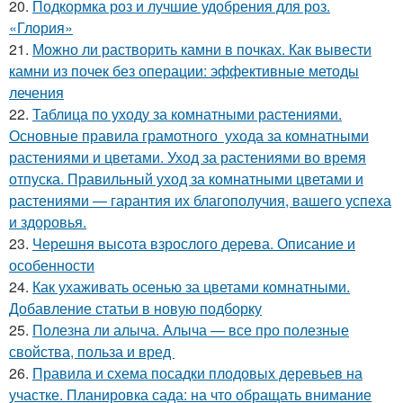
20.
Подкормка роз и лучшие удобрения для роз.
«Глория»
21.
Можно ли растворить камни в почках. Как вывести
камни из почек без операции: эффективные методы
лечения
22.
Таблица по уходу за комнатными растениями.
Основные правила грамотного ухода за комнатными
растениями и цветами. Уход за растениями во время
отпуска. Правильный уход за комнатными цветами и
растениями — гарантия их благополучия, вашего успеха
и здоровья.
23.
Черешня высота взрослого дерева. Описание и
особенности
24.
Как ухаживать осенью за цветами комнатными.
Добавление статьи в новую подборку
25.
Полезна ли алыча. Алыча — все про полезные
свойства, польза и вред
26.
Правила и схема посадки плодовых деревьев на
участке. Планировка сада: на что обращать внимание