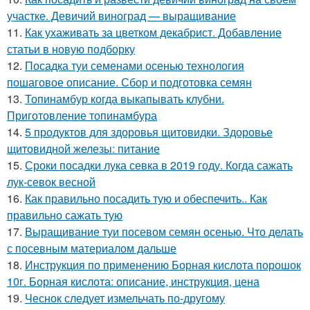
участке. Девичий виноград — выращивание
11.
Как ухаживать за цветком декабрист. Добавление
статьи в новую подборку
12.
Посадка туи семенами осенью технология
пошаговое описание. Сбор и подготовка семян
13.
Топинамбур когда выкапывать клубни.
Приготовление топинамбура
14.
5 продуктов для здоровья щитовидки. Здоровье
щитовидной железы: питание
15.
Сроки посадки лука севка в 2019 году. Когда сажать
лук-севок весной
16.
Как правильно посадить тую и обеспечить.. Как
правильно сажать тую
17.
Выращивание туи посевом семян осенью. Что делать
с посевным материалом дальше
18.
Инструкция по применению Борная кислота порошок
10г. Борная кислота: описание, инструкция, цена
19.
Чеснок следует измельчать по-другому