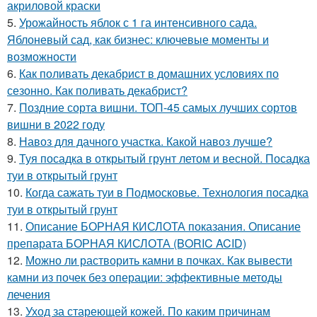
акриловой краски
5.
Урожайность яблок с 1 га интенсивного сада.
Яблоневый сад, как бизнес: ключевые моменты и
возможности
6.
Как поливать декабрист в домашних условиях по
сезонно. Как поливать декабрист?
7.
Поздние сорта вишни. ТОП-45 самых лучших сортов
вишни в 2022 году
8.
Навоз для дачного участка. Какой навоз лучше?
9.
Туя посадка в открытый грунт летом и весной. Посадка
туи в открытый грунт
10.
Когда сажать туи в Подмосковье. Технология посадка
туи в открытый грунт
11.
Описание БОРНАЯ КИСЛОТА показания. Описание
препарата БОРНАЯ КИСЛОТА (BORIC ACID)
12.
Можно ли растворить камни в почках. Как вывести
камни из почек без операции: эффективные методы
лечения
13.
Уход за стареющей кожей. По каким причинам