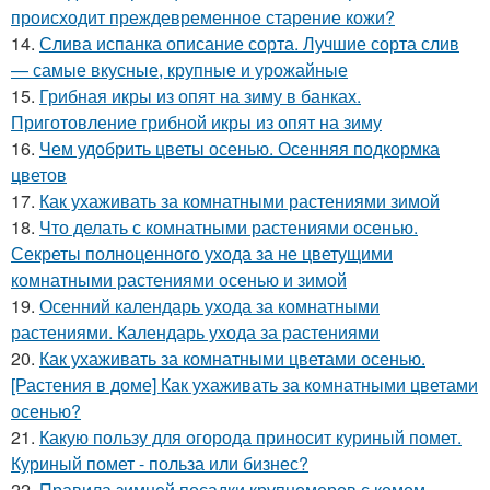
происходит преждевременное старение кожи?
14.
Слива испанка описание сорта. Лучшие сорта слив
— самые вкусные, крупные и урожайные
15.
Грибная икры из опят на зиму в банках.
Приготовление грибной икры из опят на зиму
16.
Чем удобрить цветы осенью. Осенняя подкормка
цветов
17.
Как ухаживать за комнатными растениями зимой
18.
Что делать с комнатными растениями осенью.
Секреты полноценного ухода за не цветущими
комнатными растениями осенью и зимой
19.
Осенний календарь ухода за комнатными
растениями. Календарь ухода за растениями
20.
Как ухаживать за комнатными цветами осенью.
[Растения в доме] Как ухаживать за комнатными цветами
осенью?
21.
Какую пользу для огорода приносит куриный помет.
Куриный помет - польза или бизнес?
22.
Правила зимней посадки крупномеров с комом.