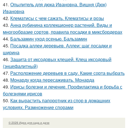
41.
Опылитель для дюка Ивановна. Вишня (Дюк)
Ивановна
42.
Клематисы с чем сажать. Клематисы и розы
43.
Анна рубинина коллекционер растений. Виды и
многообразие сортов, правила посадки в миксбордерах
44.
Бальзамин уход осенью. Бальзамин
45.
Посадка аллеи деревьев. Аллеи: шаг посадки и
ширина
46.
Защита от иксодовых клещей. Клещ иксодовый
(энцефалитный)
47.
Расположение деревьев в саду. Какие сорта выбрать
48.
Монарду когда пересаживать. Монарда
49.
Ирисы болезни и лечение. Профилактика и борьба с
болезнями ирисов
50.
Как вырастить папоротник из спор в домашних
условиях. Размножение спорами
© 2026 Идеи для сада и дачи