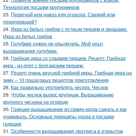
Технология посадки крупномеров
23.
Перегной или навоз для огорода. Свежий или
перепревший?
24.
Икра из белых грибов с острым перцем и овощами.
Икра из белых грибов
25.
Голубике нужен ли опылитель. Мой опыт
выращивания голубики.
26.
Грибная икра со сладким перцем. Рецепт: Грибная
икра - из опят с болгарским перцем.
27.
Рецепт очень вкусной грибной икры. Грибная икра на
зиму – 10 пошаговых рецептов приготовления
28.
Как правильно употреблять чеснок. Чеснок
29.
Чтобы чеснок вырос крупным. Выращивание
крупного чеснока на огороде
30.
Годеция выращивание из семян когда сажать и как
ухаживать. Основные принципы ухода и посадки
годеции
31.
Особенности выращивания лиатриса в открытом