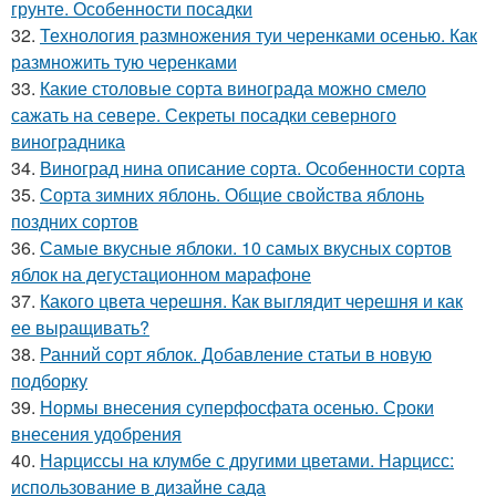
грунте. Особенности посадки
32.
Технология размножения туи черенками осенью. Как
размножить тую черенками
33.
Какие столовые сорта винограда можно смело
сажать на севере. Секреты посадки северного
виноградника
34.
Виноград нина описание сорта. Особенности сорта
35.
Сорта зимних яблонь. Общие свойства яблонь
поздних сортов
36.
Самые вкусные яблоки. 10 самых вкусных сортов
яблок на дегустационном марафоне
37.
Какого цвета черешня. Как выглядит черешня и как
ее выращивать?
38.
Ранний сорт яблок. Добавление статьи в новую
подборку
39.
Нормы внесения суперфосфата осенью. Сроки
внесения удобрения
40.
Нарциссы на клумбе с другими цветами. Нарцисс:
использование в дизайне сада