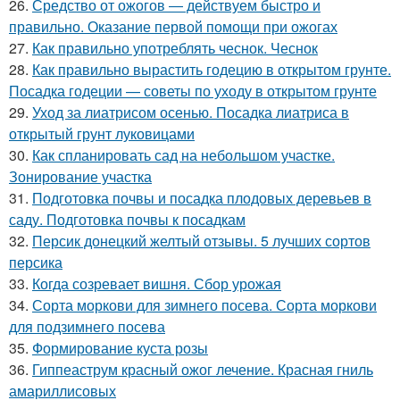
26.
Средство от ожогов ― действуем быстро и
правильно. Оказание первой помощи при ожогах
27.
Как правильно употреблять чеснок. Чеснок
28.
Как правильно вырастить годецию в открытом грунте.
Посадка годеции — советы по уходу в открытом грунте
29.
Уход за лиатрисом осенью. Посадка лиатриса в
открытый грунт луковицами
30.
Как спланировать сад на небольшом участке.
Зонирование участка
31.
Подготовка почвы и посадка плодовых деревьев в
саду. Подготовка почвы к посадкам
32.
Персик донецкий желтый отзывы. 5 лучших сортов
персика
33.
Когда созревает вишня. Сбор урожая
34.
Сорта моркови для зимнего посева. Сорта моркови
для подзимнего посева
35.
Формирование куста розы
36.
Гиппеаструм красный ожог лечение. Красная гниль
амариллисовых