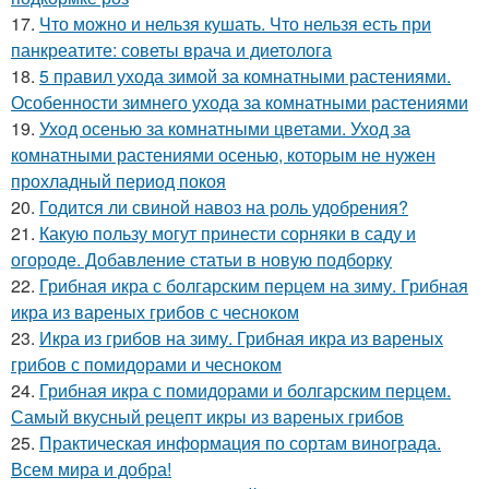
17.
Что можно и нельзя кушать. Что нельзя есть при
панкреатите: советы врача и диетолога
18.
5 правил ухода зимой за комнатными растениями.
Особенности зимнего ухода за комнатными растениями
19.
Уход осенью за комнатными цветами. Уход за
комнатными растениями осенью, которым не нужен
прохладный период покоя
20.
Годится ли свиной навоз на роль удобрения?
21.
Какую пользу могут принести сорняки в саду и
огороде. Добавление статьи в новую подборку
22.
Грибная икра с болгарским перцем на зиму. Грибная
икра из вареных грибов с чесноком
23.
Икра из грибов на зиму. Грибная икра из вареных
грибов с помидорами и чесноком
24.
Грибная икра с помидорами и болгарским перцем.
Самый вкусный рецепт икры из вареных грибов
25.
Практическая информация по сортам винограда.
Всем мира и добра!