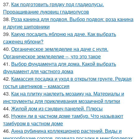
37.
Как подготовить грядку под гладиолусы.
Проращивание луковиц гладиолусов
38.
Роза канина для подвоя. Выбор подвоя: роза канина
и другие шиповники
39.
Какую посадить яблоню на даче. Как выбрать
саженец яблони?
40.
Органическое земледелие на даче с нуля.
Органическое земледелие –, что это такое
41.
Выбор фундамента для дома. Какой выбрать
фундамент для частного дома
42.
Камассия посадка и уход в открытом грунте. Редкая
гостья цветников – камассия
43.
Как на плитку наклеить мозаику на. Материалы и
инструменты для приклеивания мозаичной плитки
44.
Жилой дом из сэндвич панелей. Плюсы
45.
Нужен ли в частном доме тамбур. Что называют
тамбуром в частном доме
46.
Анна рубинина коллекционер растений. Виды и
многообразие сортов, правила посадки в миксбордерах