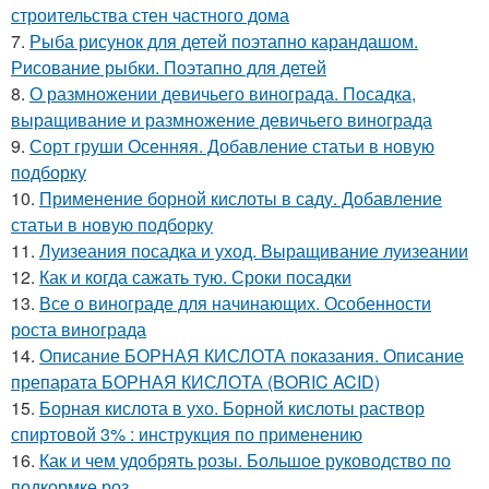
строительства стен частного дома
7.
Рыба рисунок для детей поэтапно карандашом.
Рисование рыбки. Поэтапно для детей
8.
О размножении девичьего винограда. Посадка,
выращивание и размножение девичьего винограда
9.
Сорт груши Осенняя. Добавление статьи в новую
подборку
10.
Применение борной кислоты в саду. Добавление
статьи в новую подборку
11.
Луизеания посадка и уход. Выращивание луизеании
12.
Как и когда сажать тую. Сроки посадки
13.
Все о винограде для начинающих. Особенности
роста винограда
14.
Описание БОРНАЯ КИСЛОТА показания. Описание
препарата БОРНАЯ КИСЛОТА (BORIC ACID)
15.
Борная кислота в ухо. Борной кислоты раствор
спиртовой 3% : инструкция по применению
16.
Как и чем удобрять розы. Большое руководство по
подкормке роз