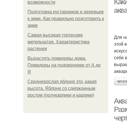
Как
возможности
акв
Подготовка кустарников и деревьев
к зиме. Как правильно подготовить к
зиме
Самая высокая гортензия
Для н
метельчатая. Характеристика
этой 
растения
искус
себе 
Вырастить помидоры дома.
выращ
Помидоры на подоконнике от А до
аквар
Я
Среднерослая яблоня это, какая
читат
высота. Яблони со сдержанным
ростом (полукарлики и карлики)
Акв
Раз
чер