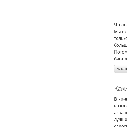
Что в
Мы вс
тольк
больш
Потом
биото
читат
Как
В 70-
возмо
аквар
лучше
спрос