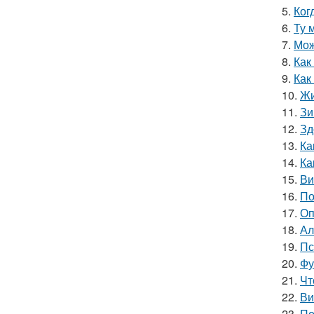
5.
Ког
6.
Ту 
7.
Мож
8.
Как
9.
Как
10.
Жи
11.
Зи
12.
Зд
13.
Ка
14.
Ка
15.
Ви
16.
По
17.
Оп
18.
Ал
19.
Пс
20.
Фу
21.
Чт
22.
Ви
23.
По