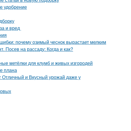
ее удобрение
одборку
за и вред
ния
ошибки: почему озимый чеснок вырастает мелким
. Посев на рассаду: Когда и как?
ьные метёлки для клумб и живых изгородей
ие плана
т Отличный и Вкусный урожай даже у
совых