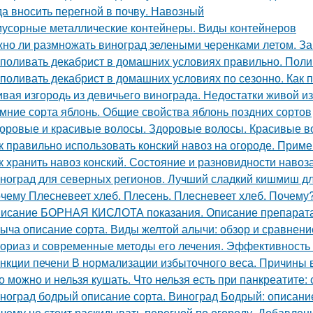
да вносить перегной в почву. Навозный
мусорные металлические контейнеры. Виды контейнеров
но ли размножать виноград зелеными черенками летом. За
 поливать декабрист в домашних условиях правильно. Поли
 поливать декабрист в домашних условиях по сезонно. Как 
вая изгородь из девичьего винограда. Недостатки живой из
мние сорта яблонь. Общие свойства яблонь поздних сортов
оровые и красивые волосы. Здоровые волосы. Красивые в
к правильно использовать конский навоз на огороде. Приме
к хранить навоз конский. Состояние и разновидности навоз
ноград для северных регионов. Лучший сладкий кишмиш дл
чему Плесневеет хлеб. Плесень. Плесневеет хлеб. Почему? 
исание БОРНАЯ КИСЛОТА показания. Описание препара
ыча описание сорта. Виды желтой алычи: обзор и сравнени
ориаз и современные методы его лечения. Эффективность
нкции печени В нормализации избыточного веса. Причины 
о можно и нельзя кушать. Что нельзя есть при панкреатите:
ноград бодрый описание сорта. Виноград Бодрый: описание
чему не стоит раскидывать перегной по огороду. Добавлен