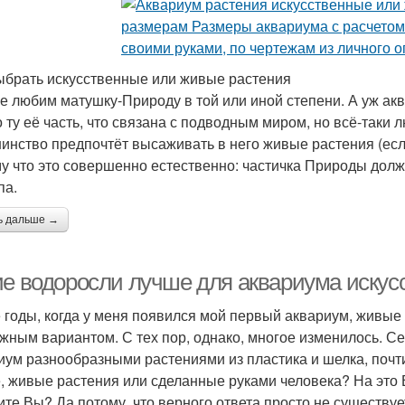
ыбрать искусственные или живые растения
е любим матушку-Природу в той или иной степени. А уж ак
о ту её часть, что связана с подводным миром, но всё-таки 
инство предпочтёт высаживать в него живые растения (есл
у что это совершенно естественно: частичка Природы долж
па.
ь дальше →
ие водоросли лучше для аквариума искус
е годы, когда у меня появился мой первый аквариум, живы
жным вариантом. С тех пор, однако, многое изменилось. Се
иум разнообразными растениями из пластика и шелка, почти
, живые растения или сделанные руками человека? На это 
ите Вы? Да потому, что верного ответа просто не существует