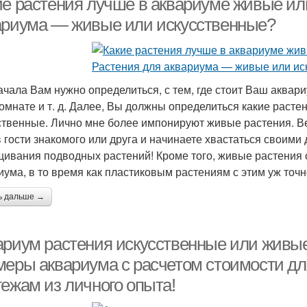
ие растения лучше в аквариуме живые ил
ариума — живые или искусственные?
ачала Вам нужно определиться, с тем, где стоит Ваш аквари
комнате и т. д. Далее, Вы должны определиться какие раст
ственные. Лично мне более импонируют живые растения. Ве
в гости знакомого или друга и начинаете хвастаться своим
ивания подводных растений! Кроме того, живые растения 
иума, в то время как пластиковым растениям с этим уж точн
ь дальше →
ариум растения искусственные или живые
меры аквариума с расчетом стоимости дл
тежам из личного опыта!