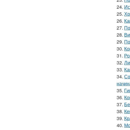
24.
Ис
25.
Хр
26.
Ка
27.
По
28.
Ви
29.
По
30.
Ко
31.
Ро
32.
Ли
33.
Ка
34.
Со
начин
35.
Ги
36.
Ко
37.
Бе
38.
Ке
39.
Кр
40.
Мо