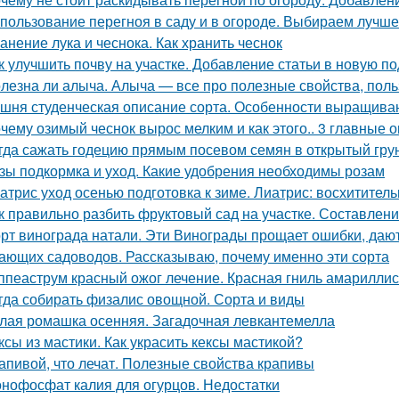
пользование перегноя в саду и в огороде. Выбираем лучш
анение лука и чеснока. Как хранить чеснок
к улучшить почву на участке. Добавление статьи в новую п
лезна ли алыча. Алыча — все про полезные свойства, поль
шня студенческая описание сорта. Особенности выращива
чему озимый чеснок вырос мелким и как этого.. 3 главные 
гда сажать годецию прямым посевом семян в открытый грунт
зы подкормка и уход. Какие удобрения необходимы розам
атрис уход осенью подготовка к зиме. Лиатрис: восхитител
к правильно разбить фруктовый сад на участке. Составлен
рт винограда натали. Эти Винограды прощает ошибки, даю
ающих садоводов. Рассказываю, почему именно эти сорта
ппеаструм красный ожог лечение. Красная гниль амарилли
гда собирать физалис овощной. Сорта и виды
лая ромашка осенняя. Загадочная левкантемелла
ксы из мастики. Как украсить кексы мастикой?
апивой, что лечат. Полезные свойства крапивы
нофосфат калия для огурцов. Недостатки