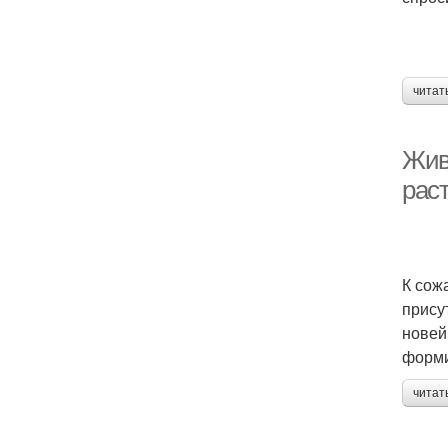
читат
Жив
рас
К сож
прису
новей
форми
читат