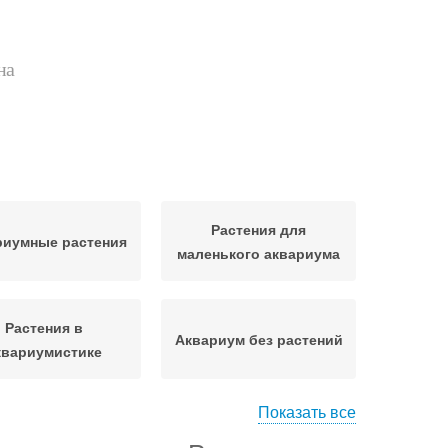
на
Растения для
риумные растения
маленького аквариума
Растения в
Аквариум без растений
квариумистике
Показать все