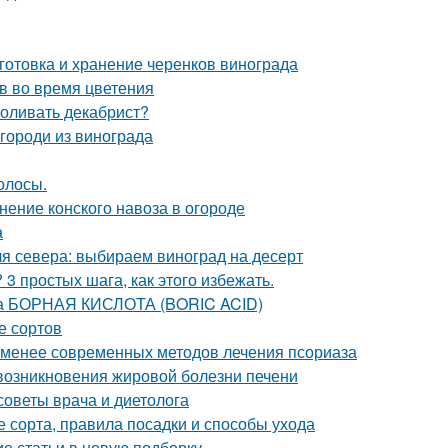
готовка и хранение черенков винограда
в во время цветения
поливать декабрист?
городи из винограда
олосы.
нение конского навоза в огороде
а
я севера: выбираем виноград на десерт
3 простых шага, как этого избежать.
та БОРНАЯ КИСЛОТА (BORIC ACID)
е сортов
 менее современных методов лечения псориаза
возникновения жировой болезни печени
 советы врача и диетолога
 сорта, правила посадки и способы ухода
ие статьи в новую подборку