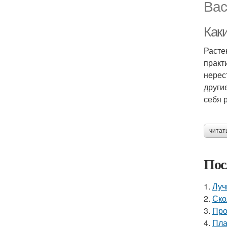
Вас
Как
Расте
практ
нерес
други
себя 
читат
Пос
1.
Луч
2.
Ско
3.
Про
4.
Пла