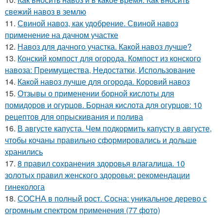
свежий навоз в землю
11.
Свиной навоз, как удобрение. Свиной навоз
применение на дачном участке
12.
Навоз для дачного участка. Какой навоз лучше?
13.
Конский компост для огорода. Компост из конского
навоза: Преимущества, Недостатки, Использование
14.
Какой навоз лучше для огорода. Коровий навоз
15.
Отзывы о применении борной кислоты для
помидоров и огурцов. Борная кислота для огурцов: 10
рецептов для опрыскивания и полива
16.
В августе капуста. Чем подкормить капусту в августе,
чтобы кочаны правильно сформировались и дольше
хранились
17.
8 правил сохранения здоровья влагалища. 10
золотых правил женского здоровья: рекомендации
гинеколога
18.
СОСНА в полный рост. Сосна: уникальное дерево с
огромным спектром применения (77 фото)