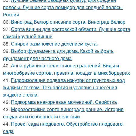
полосы. Лучшие сорта помидор для средней полосы
России
36.
Виноград Велюр описание сорта. Виноград Велюр
37.
Сорта вишни для ростовской области. Лучшие сорта
самой крупной вишни
38.
Спиреи размножение делением куста.
39.
Выбор фундамента для дома. Какой выбрать
фундамент для частного дома
40.
Анна рубинина коллекционер растений. Виды и
многообразие сортов, правила посадки в миксбордерах
41.
Гидроизоляция подвала изнутри от грунтовых вод
жидким стеклом. Технология и условия нанесения
жидкого стекла
42.
Подкормка внекорневая мочевиной. Свойства
43.
Морозостойкие сорта винограда ранние. История
создания и особенности селекции
44.
Проект сада плодового. Обустройство плодового
сада