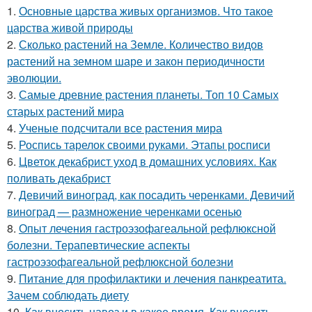
1.
Основные царства живых организмов. Что такое
царства живой природы
2.
Сколько растений на Земле. Количество видов
растений на земном шаре и закон периодичности
эволюции.
3.
Самые древние растения планеты. Топ 10 Самых
старых растений мира
4.
Ученые подсчитали все растения мира
5.
Роспись тарелок своими руками. Этапы росписи
6.
Цветок декабрист уход в домашних условиях. Как
поливать декабрист
7.
Девичий виноград, как посадить черенками. Девичий
виноград — размножение черенками осенью
8.
Опыт лечения гастроэзофагеальной рефлюксной
болезни. Терапевтические аспекты
гастроэзофагеальной рефлюксной болезни
9.
Питание для профилактики и лечения панкреатита.
Зачем соблюдать диету
10.
Как вносить навоз и в какое время. Как вносить