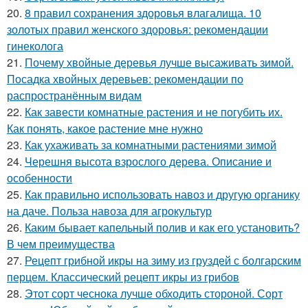
20.
8 правил сохранения здоровья влагалища. 10
золотых правил женского здоровья: рекомендации
гинеколога
21.
Почему хвойные деревья лучше высаживать зимой.
Посадка хвойных деревьев: рекомендации по
распространённым видам
22.
Как завести комнатные растения и не погубить их.
Как понять, какое растение мне нужно
23.
Как ухаживать за комнатными растениями зимой
24.
Черешня высота взрослого дерева. Описание и
особенности
25.
Как правильно использовать навоз и другую органику
на даче. Польза навоза для агрокультур
26.
Каким бывает капельный полив и как его установить?
В чем преимущества
27.
Рецепт грибной икры на зиму из груздей с болгарским
перцем. Классический рецепт икры из грибов
28.
Этот сорт чеснока лучше обходить стороной. Сорт