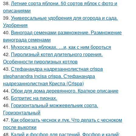
38.
Летние сорта яблони. 50 сортов яблок с фото и
описаниями
39.
Универсальные удобрения для огорода и сада.
Удобрения
40.
Виноград семенами размножение. Размножение
винограда семенами
41.
Мухосед на яблоках. …и, как с ним бороться
42.
Пиролизный котел длительного горения.
Особенности пиролизных котлов
43.
Стефанандра надрезаннолистная crispa
stephanandra incisa crispa. Стефанандра
надрезаннолистная Криспа (Crispa)
44.
Обои для дома деревянного. Краткое описание
45.
Ботритис на пионах.
46.
Горизонтальный можжевельник сорта.
Горизонтальный
47.
Как обрезать чеснок и лук. Что делать с чесноком
после выкопки
48.
Калий и фосфор для растений. Фосфор и калий: