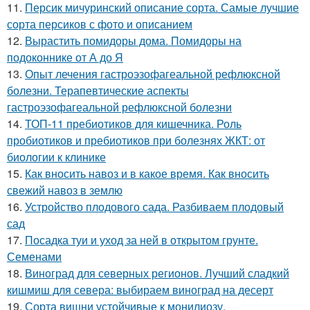
11.
Персик мичуринский описание сорта. Самые лучшие
сорта персиков с фото и описанием
12.
Вырастить помидоры дома. Помидоры на
подоконнике от А до Я
13.
Опыт лечения гастроэзофагеальной рефлюксной
болезни. Терапевтические аспекты
гастроэзофагеальной рефлюксной болезни
14.
ТОП-11 пребиотиков для кишечника. Роль
пробиотиков и пребиотиков при болезнях ЖКТ: от
биологии к клинике
15.
Как вносить навоз и в какое время. Как вносить
свежий навоз в землю
16.
Устройство плодового сада. Разбиваем плодовый
сад
17.
Посадка туи и уход за ней в открытом грунте.
Семенами
18.
Виноград для северных регионов. Лучший сладкий
кишмиш для севера: выбираем виноград на десерт
19.
Сорта вишни устойчивые к монилиозу.