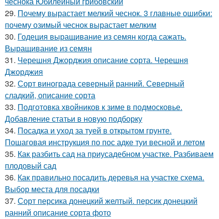
чеснока Юбилейный грибовский
29.
Почему вырастает мелкий чеснок. 3 главные ошибки:
почему озимый чеснок вырастает мелким
30.
Годеция выращивание из семян когда сажать.
Выращивание из семян
31.
Черешня Джорджия описание сорта. Черешня
Джорджия
32.
Сорт винограда северный ранний. Северный
сладкий, описание сорта
33.
Подготовка хвойников к зиме в подмосковье.
Добавление статьи в новую подборку
34.
Посадка и уход за туей в открытом грунте.
Пошаговая инструкция по пос адке туи весной и летом
35.
Как разбить сад на приусадебном участке. Разбиваем
плодовый сад
36.
Как правильно посадить деревья на участке схема.
Выбор места для посадки
37.
Сорт персика донецкий желтый. персик донецкий
ранний описание сорта фото