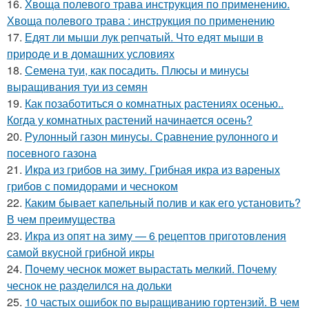
16.
Хвоща полевого трава инструкция по применению.
Хвоща полевого трава : инструкция по применению
17.
Едят ли мыши лук репчатый. Что едят мыши в
природе и в домашних условиях
18.
Семена туи, как посадить. Плюсы и минусы
выращивания туи из семян
19.
Как позаботиться о комнатных растениях осенью..
Когда у комнатных растений начинается осень?
20.
Рулонный газон минусы. Сравнение рулонного и
посевного газона
21.
Икра из грибов на зиму. Грибная икра из вареных
грибов с помидорами и чесноком
22.
Каким бывает капельный полив и как его установить?
В чем преимущества
23.
Икра из опят на зиму — 6 рецептов приготовления
самой вкусной грибной икры
24.
Почему чеснок может вырастать мелкий. Почему
чеснок не разделился на дольки
25.
10 частых ошибок по выращиванию гортензий. В чем