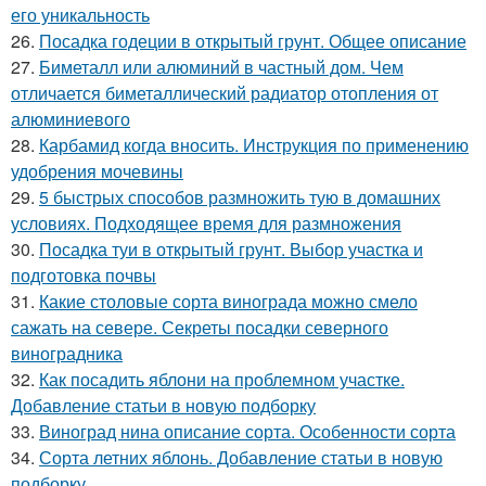
его уникальность
26.
Посадка годеции в открытый грунт. Общее описание
27.
Биметалл или алюминий в частный дом. Чем
отличается биметаллический радиатор отопления от
алюминиевого
28.
Карбамид когда вносить. Инструкция по применению
удобрения мочевины
29.
5 быстрых способов размножить тую в домашних
условиях. Подходящее время для размножения
30.
Посадка туи в открытый грунт. Выбор участка и
подготовка почвы
31.
Какие столовые сорта винограда можно смело
сажать на севере. Секреты посадки северного
виноградника
32.
Как посадить яблони на проблемном участке.
Добавление статьи в новую подборку
33.
Виноград нина описание сорта. Особенности сорта
34.
Сорта летних яблонь. Добавление статьи в новую
подборку