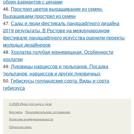
обоих вариантов с ценами
46.
Прострел цветок выращивание из семян.
Выращиваем прострел из семян
47.
Сады и люди фестиваль ландшафтного дизайна
2019 результаты. В Ростове на международном
фестивале ландшафтного искусства оценили проекты
молодых дизайнеров
48.
Хохлатка голубая корневищная. Особенности
хохлатки
49.
Луковицы нарциссов и тюльпанов. Посадка
тюльпанов, нарциссов и других луковичных
50.
Гибискусы голландские сорта. Виды и сорта
гибискуса
© 2026 Идеи для сада и дачи
Контакты
Пользовательское соглашение
Политика конфидециальности
Обратная связь