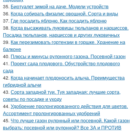
35.
Биотуалет зимой на даче. Модели устройств
36.
Когда собирать физалис овощной. Сорта и виды
37.
Где посадить яблоню. Как посадить яблоню
38.
Когда высаживать луковицы тюльпанов и нарциссов.
Посадка тюльпанов, нарциссов и других луковичных
39.
Как перезимовать гортензии в горшке. Хранение на
балконе
40.
Плюсы и минусы рулонного газона. Посевной газон
41.
Проект сада плодового. Обустройство плодового
сада
42.
Когда начинает плодоносить алыча. Преимущества
гибридной алычи
43.
Сорта западной туи. Туя западная: лучшие сорта,
советы по посадке и уходу
44.
Удобрение пролонгированного действия для цветов.
Ассортимент пролонгированных удобрений
45.
Что лучше газон рулонный или посевной. Какой газон
выбрать: посевной или рулонной? Все ЗА и ПРОТИВ