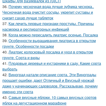
Шкафы для раздевалок из ЛДСП
36.
Почему чесночная вода лучше зубчика чеснока..
Чесночная вода очистит сосуды, укрепит суставы и
снизит сахар лучше таблеток
37.
Как лечить первые признаки простуды. Причины
насморка и респираторных инфекций
38.
Когда можно пересадить лиатрис осенью. Посадка
39.
Особенности выращивания лиатриса в открытом
грунте. Особенности посадки
40.
Лиатрис колосковый посадка и уход в открытом
грунте. Сорта и виды
41.
Плодовые деревья и кустарники в саду. Какие сорта
выбрать
42.
Виноград натали описание сорта. Эти Винограды
прощает ошибки, дают Отличный и Вкусный урожай
даже у начинающих садоводов. Рассказываю, почему
именно эти сорта
43.
Самые вкусные яблоки. 10 самых вкусных сортов
яблок на дегустационном марафоне