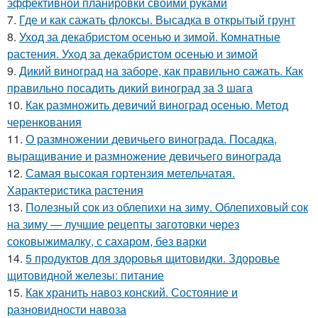
эффективной планировки своими руками
7.
Где и как сажать флоксы. Высадка в открытый грунт
8.
Уход за декабристом осенью и зимой. Комнатные
растения. Уход за декабристом осенью и зимой
9.
Дикий виноград на заборе, как правильно сажать. Как
правильно посадить дикий виноград за 3 шага
10.
Как размножить девичий виноград осенью. Метод
черенкования
11.
О размножении девичьего винограда. Посадка,
выращивание и размножение девичьего винограда
12.
Самая высокая гортензия метельчатая.
Характеристика растения
13.
Полезный сок из облепихи на зиму. Облепиховый сок
на зиму — лучшие рецепты заготовки через
соковыжималку, с сахаром, без варки
14.
5 продуктов для здоровья щитовидки. Здоровье
щитовидной железы: питание
15.
Как хранить навоз конский. Состояние и
разновидности навоза