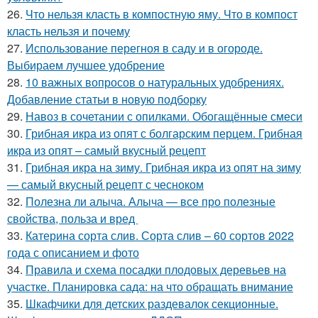
26.
Что нельзя класть в компостную яму. Что в компост
класть нельзя и почему
27.
Использование перегноя в саду и в огороде.
Выбираем лучшее удобрение
28.
10 важных вопросов о натуральных удобрениях.
Добавление статьи в новую подборку
29.
Навоз в сочетании с опилками. Обогащённые смеси
30.
Грибная икра из опят с болгарским перцем. Грибная
икра из опят – самый вкусный рецепт
31.
Грибная икра на зиму. Грибная икра из опят на зиму
— самый вкусный рецепт с чесноком
32.
Полезна ли алыча. Алыча — все про полезные
свойства, польза и вред
33.
Катерина сорта слив. Сорта слив – 60 сортов 2022
года с описанием и фото
34.
Правила и схема посадки плодовых деревьев на
участке. Планировка сада: на что обращать внимание
35.
Шкафчики для детских раздевалок секционные.