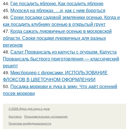
44.
Где посадить яблоню. Как посадить яблоню
45.
Мухосед на яблоках. …и, как с ним бороться
46.
Сроки посадки садовой земляники осенью. Когда и
как посадить клубнику осенью в открытый грунт
47.
Когда сажать луковичные осенью в московской
области. Сроки посадки луковичных для разных
регионов
48.
Салат Провансаль из капусты с огурцом. Капуста
Провансаль быстрого приготовления — классический
рецепт
49.
Миксбордер с флоксами. ИСПОЛЬЗОВАНИЕ
ФЛОКСОВ В ЦВЕТОЧНОМ ОФОРМЛЕНИИ
50.
Посадка моркови и лука в зиму. Что даёт осенний
посев моркови
© 2026 Идеи для сада и дачи
Контакты
Пользовательское соглашение
Политика конфидециальности