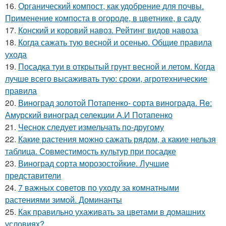
16.
Органический компост, как удобрение для почвы.
Применение компоста в огороде, в цветнике, в саду
17.
Конский и коровий навоз. Рейтинг видов навоза
18.
Когда сажать тую весной и осенью. Общие правила
ухода
19.
Посадка туи в открытый грунт весной и летом. Когда
лучше всего высаживать тую: сроки, агротехнические
правила
20.
Виноград золотой Потапенко- сорта винограда. Re:
Амурский виноград селекции А.И Потапенко
21.
Чеснок следует измельчать по-другому
22.
Какие растения можно сажать рядом, а какие нельзя
таблица. Совместимость культур при посадке
23.
Виноград сорта морозостойкие. Лучшие
представители
24.
7 важных советов по уходу за комнатными
растениями зимой. Доминанты
25.
Как правильно ухаживать за цветами в домашних
условиях?