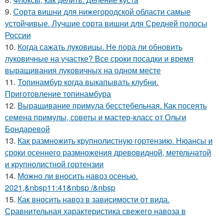
9.
Сорта вишни для нижегородской области самые
устойчивые. Лучшие сорта вишни для Средней полосы
России
10.
Когда сажать луковицы. Не пора ли обновить
луковичные на участке? Все сроки посадки и время
выращивания луковичных на одном месте
11.
Топинамбур когда выкапывать клубни.
Приготовление топинамбура
12.
Выращивание примула бесстебельная. Как посеять
семена примулы, советы и мастер-класс от Ольги
Бондаревой
13.
Как размножить крупнолистную гортензию. Нюансы и
сроки осеннего размножения древовидной, метельчатой
и крупнолистной гортензии
14.
Можно ли вносить навоз осенью.
2021,&nbsp11:41&nbsp /&nbsp
15.
Как вносить навоз в зависимости от вида.
Сравнительная характеристика свежего навоза в