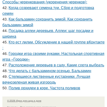
Способы черенкования (укоренения черенков):
42.
Когда созревают семена туи. Сбор и подготовка
семян
43.
Как бальзамин сохранить зимой. Как сохранить
бальзамин зимой
44.
Посадка аллеи деревьев. Аллеи: шаг посадки и
ширина
45.
Кто ест лилии. Обсуждение в нашей группе вКонтакте
:
46.
Городки игра своими руками. Настольная спортивная
игра «Городки»
47.
Расположение деревьев в саду. Какие сорта выбрать
48.
Что делать с бальзамином осенью. Бальзамин
49.
Стелющиеся лиственные кустарники. Лучшая
вечнозеленая живая изгородь
50.
Полив орхидеи в коре. Частота поливов
© 2026 Идеи для сада и дачи
Контакты
Пользовательское соглашение