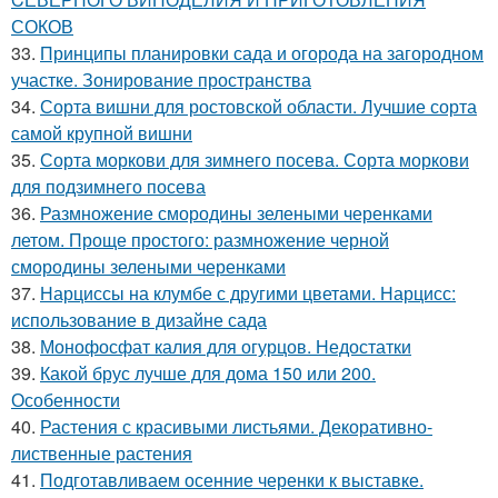
СОКОВ
33.
Принципы планировки сада и огорода на загородном
участке. Зонирование пространства
34.
Сорта вишни для ростовской области. Лучшие сорта
самой крупной вишни
35.
Сорта моркови для зимнего посева. Сорта моркови
для подзимнего посева
36.
Размножение смородины зелеными черенками
летом. Проще простого: размножение черной
смородины зелеными черенками
37.
Нарциссы на клумбе с другими цветами. Нарцисс:
использование в дизайне сада
38.
Монофосфат калия для огурцов. Недостатки
39.
Какой брус лучше для дома 150 или 200.
Особенности
40.
Растения с красивыми листьями. Декоративно-
лиственные растения
41.
Подготавливаем осенние черенки к выставке.