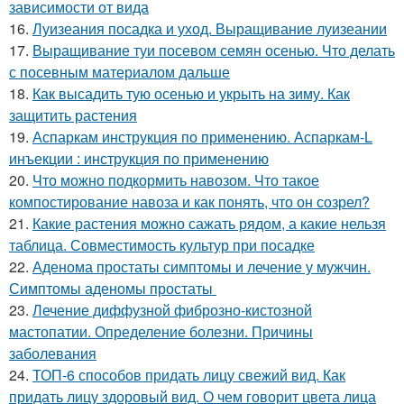
зависимости от вида
16.
Луизеания посадка и уход. Выращивание луизеании
17.
Выращивание туи посевом семян осенью. Что делать
с посевным материалом дальше
18.
Как высадить тую осенью и укрыть на зиму. Как
защитить растения
19.
Аспаркам инструкция по применению. Аспаркам-L
инъекции : инструкция по применению
20.
Что можно подкормить навозом. Что такое
компостирование навоза и как понять, что он созрел?
21.
Какие растения можно сажать рядом, а какие нельзя
таблица. Совместимость культур при посадке
22.
Аденома простаты симптомы и лечение у мужчин.
Симптомы аденомы простаты
23.
Лечение диффузной фиброзно-кистозной
мастопатии. Определение болезни. Причины
заболевания
24.
ТОП-6 способов придать лицу свежий вид. Как
придать лицу здоровый вид. О чем говорит цвета лица