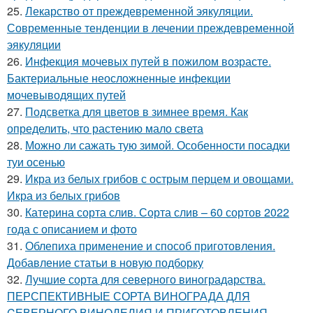
25.
Лекарство от преждевременной эякуляции.
Современные тенденции в лечении преждевременной
эякуляции
26.
Инфекция мочевых путей в пожилом возрасте.
Бактериальные неосложненные инфекции
мочевыводящих путей
27.
Подсветка для цветов в зимнее время. Как
определить, что растению мало света
28.
Можно ли сажать тую зимой. Особенности посадки
туи осенью
29.
Икра из белых грибов с острым перцем и овощами.
Икра из белых грибов
30.
Катерина сорта слив. Сорта слив – 60 сортов 2022
года с описанием и фото
31.
Облепиха применение и способ приготовления.
Добавление статьи в новую подборку
32.
Лучшие сорта для северного виноградарства.
ПЕРСПЕКТИВНЫЕ СОРТА ВИНОГРАДА ДЛЯ
CЕВЕРНОГО ВИНОДЕЛИЯ И ПРИГОТОВЛЕНИЯ