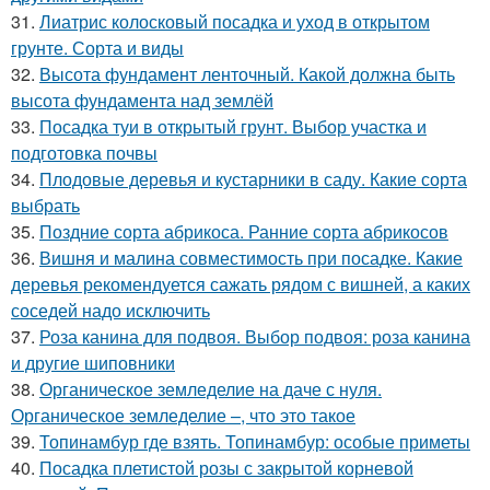
31.
Лиатрис колосковый посадка и уход в открытом
грунте. Сорта и виды
32.
Высота фундамент ленточный. Какой должна быть
высота фундамента над землёй
33.
Посадка туи в открытый грунт. Выбор участка и
подготовка почвы
34.
Плодовые деревья и кустарники в саду. Какие сорта
выбрать
35.
Поздние сорта абрикоса. Ранние сорта абрикосов
36.
Вишня и малина совместимость при посадке. Какие
деревья рекомендуется сажать рядом с вишней, а каких
соседей надо исключить
37.
Роза канина для подвоя. Выбор подвоя: роза канина
и другие шиповники
38.
Органическое земледелие на даче с нуля.
Органическое земледелие –, что это такое
39.
Топинамбур где взять. Топинамбур: особые приметы
40.
Посадка плетистой розы с закрытой корневой