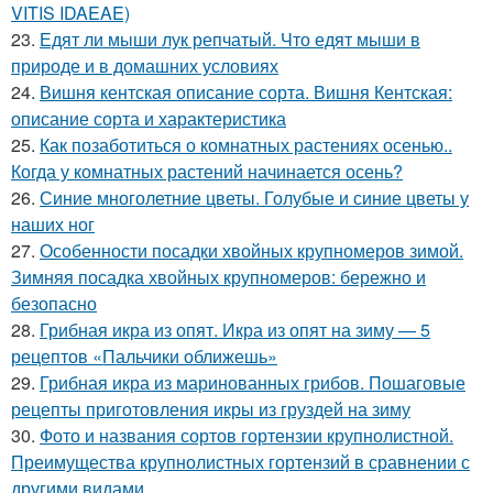
VITIS IDAEAE)
23.
Едят ли мыши лук репчатый. Что едят мыши в
природе и в домашних условиях
24.
Вишня кентская описание сорта. Вишня Кентская:
описание сорта и характеристика
25.
Как позаботиться о комнатных растениях осенью..
Когда у комнатных растений начинается осень?
26.
Синие многолетние цветы. Голубые и синие цветы у
наших ног
27.
Особенности посадки хвойных крупномеров зимой.
Зимняя посадка хвойных крупномеров: бережно и
безопасно
28.
Грибная икра из опят. Икра из опят на зиму — 5
рецептов «Пальчики оближешь»
29.
Грибная икра из маринованных грибов. Пошаговые
рецепты приготовления икры из груздей на зиму
30.
Фото и названия сортов гортензии крупнолистной.
Преимущества крупнолистных гортензий в сравнении с
другими видами