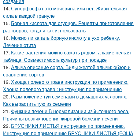
создания
14.
Суперфосфат это мочевина или нет. Живительная
сила в каждой грануле
15.
Борная кислота для огурцов. Рецепты приготовления
растворов, когда и как использовать
16.
Можно ли капать борную кислоту в ухо ребенку.
Лечение отита
17.
Какие растения можно сажать рядом, а какие нельзя
таблица. Совместимость культур при посадке
18.
Алыча описание сорта. Виды желтой алычи: обзор и
сравнение сортов
19.
Хвоща полевого трава инструкция по применению.
Хвоща полевого трава : инструкция по применению
20.
Размножение туи семенами в домашних условиях.
Как вырастить тую из семечки
21.
Функции печени В нормализации избыточного веса.
Причины возникновения жировой болезни печени
22.
БРУСНИКИ ЛИСТЬЯ инструкция по применению.
Инструкция по применению БРУСНИКИ ЛИСТЬЯ (FOLIA