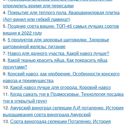
определить время для пересадки
4.
Покрытие для теплого пола. Кварцвиниловая плитка
(Арт-винил или гибкий ламинат)
5.
Поздние сорта вишни. ТОП-45 самых лучших сортов
вишни в 2022 году
6.
5 продуктов для здоровья щитовидки. Здоровье
щитовидной железы: питание
7.
Навоз для дачного участка. Какой навоз лучше?
8.
Какой тканью красить яйца. Как покрасить яйца
лоскутами?
9.
Конский навоз, как удобрение. Особенности конского
навоза и преимущества
10.
Какой навоз лучше для огорода. Коровий навоз
11.
Когда сажать туи в Подмосковье. Технология посадка
туи в открытый грунт
12.
Амурский виноград селекции А.И потапенко. История
выращивания сорта винограда Амурский
13.
Сорта винограда селекции Потапенко. История