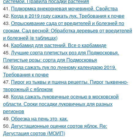
системой. Правила посадки растения
41.
Подкормка внекорневая мочевиной. Свойства
42.
Когда в 2019 году сажать лук. Требования к почве
43.
Опрыскивание сада от вредителей и болезней по
срокам. Сад весной: Обработка деревьев от вредителей
и болезней (в таблицах)
44.
Карбамид для растений. Все о карбамиде
45.
Лучшие сорта плетистых роз для Подмосковья.
Плетистые розы: сорта для Подмосковья
46.
Когда сажать лук по лунному календарю 2019.
Требования к почве
47.
Пирог из тыквы и пшена рецепты. Пирог тыквенно-
творожный с яблоком
48.
Когда сажать луковичные осенью в московской
области. Сроки посадки луковичных для разных
регионов
49.
Обрезка на пень это, как.
50.
Дегустационные оценки сортов яблок. Re:
Дегустация сортов (МОИП)