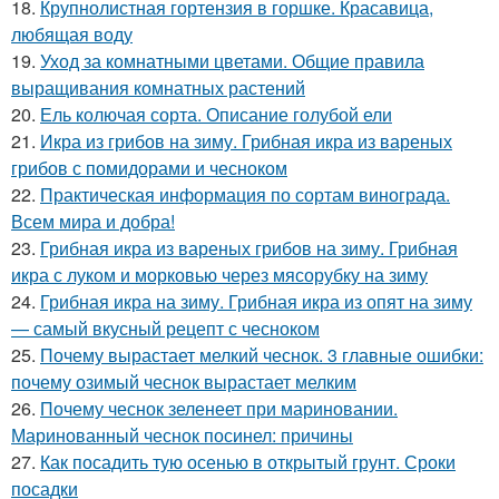
18.
Крупнолистная гортензия в горшке. Красавица,
любящая воду
19.
Уход за комнатными цветами. Общие правила
выращивания комнатных растений
20.
Ель колючая сорта. Описание голубой ели
21.
Икра из грибов на зиму. Грибная икра из вареных
грибов с помидорами и чесноком
22.
Практическая информация по сортам винограда.
Всем мира и добра!
23.
Грибная икра из вареных грибов на зиму. Грибная
икра с луком и морковью через мясорубку на зиму
24.
Грибная икра на зиму. Грибная икра из опят на зиму
— самый вкусный рецепт с чесноком
25.
Почему вырастает мелкий чеснок. 3 главные ошибки:
почему озимый чеснок вырастает мелким
26.
Почему чеснок зеленеет при мариновании.
Маринованный чеснок посинел: причины
27.
Как посадить тую осенью в открытый грунт. Сроки
посадки