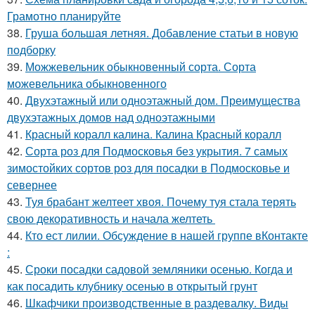
Грамотно планируйте
38.
Груша большая летняя. Добавление статьи в новую
подборку
39.
Можжевельник обыкновенный сорта. Сорта
можевельника обыкновенного
40.
Двухэтажный или одноэтажный дом. Преимущества
двухэтажных домов над одноэтажными
41.
Красный коралл калина. Калина Красный коралл
42.
Сорта роз для Подмосковья без укрытия. 7 самых
зимостойких сортов роз для посадки в Подмосковье и
севернее
43.
Туя брабант желтеет хвоя. Почему туя стала терять
свою декоративность и начала желтеть
44.
Кто ест лилии. Обсуждение в нашей группе вКонтакте
:
45.
Сроки посадки садовой земляники осенью. Когда и
как посадить клубнику осенью в открытый грунт
46.
Шкафчики производственные в раздевалку. Виды