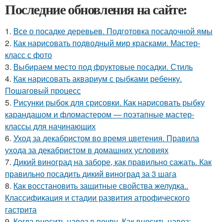
Последние обновления на сайте:
1.
Все о посадке деревьев. Подготовка посадочной ямы
2.
Как нарисовать подводный мир красками. Мастер-
класс с фото
3.
Выбираем место под фруктовые посадки. Стиль
4.
Как нарисовать аквариум с рыбками ребенку.
Пошаговый процесс
5.
Рисунки рыбок для срисовки. Как нарисовать рыбку
карандашом и фломастером — поэтапные мастер-
классы для начинающих
6.
Уход за декабристом во время цветения. Правила
ухода за декабристом в домашних условиях
7.
Дикий виноград на заборе, как правильно сажать. Как
правильно посадить дикий виноград за 3 шага
8.
Как восстановить защитные свойства желудка..
Классификация и стадии развития атрофического
гастрита
9.
Когда вносить навоз в почву. Как вносить навоз: