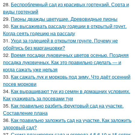
28.
Беспроблемный сад из красивых гортензий. Сорта и
виды гортензий
29.
Пионы дважды цветущие. Древовидные пионы
30.
Как высаживать рассаду годеции в открытый грунт.
Когда сеять годецию на рассаду
31.
Уход за годецией в открытом грунте. Почему не
обойтись без марганцовки?
32.
Время посадки луковичных цветов осенью. Поздняя
посадка луковичных. Как это правильно сделать — и
когда сажать уже нельзя
33.
Как сажать лук и морковь под зиму. Что даёт осенний
посев моркови
34.
Как выращивают туи из семян в домашних условиях.
Как ухаживать за посевами туи
35.
Как правильно разбить фруктовый сад на участке.
Составление плана
36.
Как правильно заложить сад на участке. Как заложить
здоровый сад?
37.
Схема планировки сада и огорода 4,5,6,10 и 15 соток.