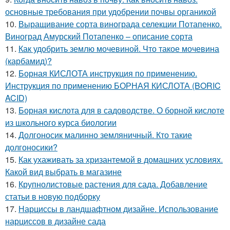
основные требования при удобрении почвы органикой
10.
Выращивание сорта винограда селекции Потапенко.
Виноград Амурский Потапенко – описание сорта
11.
Как удобрить землю мочевиной. Что такое мочевина
(карбамид)?
12.
Борная КИСЛОТА инструкция по применению.
Инструкция по применению БОРНАЯ КИСЛОТА (BORIC
ACID)
13.
Борная кислота для в садоводстве. О борной кислоте
из школьного курса биологии
14.
Долгоносик малинно земляничный. Кто такие
долгоносики?
15.
Как ухаживать за хризантемой в домашних условиях.
Какой вид выбрать в магазине
16.
Крупнолистовые растения для сада. Добавление
статьи в новую подборку
17.
Нарциссы в ландшафтном дизайне. Использование
нарциссов в дизайне сада