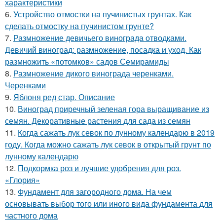
характеристики
6.
Устройство отмостки на пучинистых грунтах. Как
сделать отмостку на пучинистом грунте?
7.
Размножение девичьего винограда отводками.
Девичий виноград: размножение, посадка и уход. Как
размножить «потомков» садов Семирамиды
8.
Размножение дикого винограда черенками.
Черенками
9.
Яблоня ред стар. Описание
10.
Виноград приречный зеленая гора выращивание из
семян. Декоративные растения для сада из семян
11.
Когда сажать лук севок по лунному календарю в 2019
году. Когда можно сажать лук севок в открытый грунт по
лунному календарю
12.
Подкормка роз и лучшие удобрения для роз.
«Глория»
13.
Фундамент для загородного дома. На чем
основывать выбор того или иного вида фундамента для
частного дома