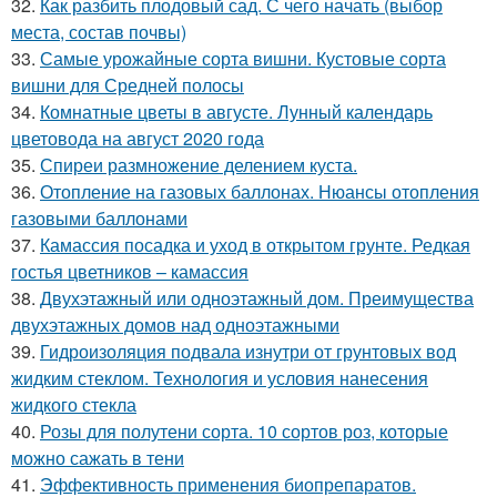
32.
Как разбить плодовый сад. С чего начать (выбор
места, состав почвы)
33.
Самые урожайные сорта вишни. Кустовые сорта
вишни для Средней полосы
34.
Комнатные цветы в августе. Лунный календарь
цветовода на август 2020 года
35.
Спиреи размножение делением куста.
36.
Отопление на газовых баллонах. Нюансы отопления
газовыми баллонами
37.
Камассия посадка и уход в открытом грунте. Редкая
гостья цветников – камассия
38.
Двухэтажный или одноэтажный дом. Преимущества
двухэтажных домов над одноэтажными
39.
Гидроизоляция подвала изнутри от грунтовых вод
жидким стеклом. Технология и условия нанесения
жидкого стекла
40.
Розы для полутени сорта. 10 сортов роз, которые
можно сажать в тени
41.
Эффективность применения биопрепаратов.