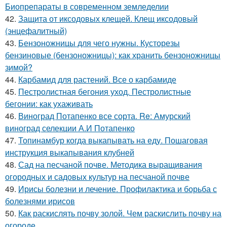
Биопрепараты в современном земледелии
42.
Защита от иксодовых клещей. Клещ иксодовый
(энцефалитный)
43.
Бензоножницы для чего нужны. Кусторезы
бензиновые (бензоножницы): как хранить бензоножницы
зимой?
44.
Карбамид для растений. Все о карбамиде
45.
Пестролистная бегония уход. Пестролистные
бегонии: как ухаживать
46.
Виноград Потапенко все сорта. Re: Амурский
виноград селекции А.И Потапенко
47.
Топинамбур когда выкапывать на еду. Пошаговая
инструкция выкапывания клубней
48.
Сад на песчаной почве. Методика выращивания
огородных и садовых культур на песчаной почве
49.
Ирисы болезни и лечение. Профилактика и борьба с
болезнями ирисов
50.
Как раскислять почву золой. Чем раскислить почву на
огороде