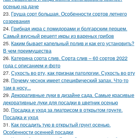
осенью на даче
23.
Груша сорт большая. Особенности сортов летнего
созревания
24.
Грибная икра с помидорами и болгарским перцем.
Самый вкусный рецепт икры из вареных грибов
25.
Каким бывает капельный полив и как его установить?
В чем преимущества
26.
Катерина сорта слив. Сорта слив – 60 сортов 2022
года с описанием и фото
27.
Сухость во рту, как признак патологии. Сухость во рту
28.
Почему чеснок имеет специфический запах. Что-то
там в носу...
29.
Декоративные луки в дизайне сада. Самые красивые
декоративные луки для посадки в цветник осенью
30.
Посадка и уход за лиатрисом в открытом грунте.
Посадка и уход
31.
Как посадить тую в открытый грунт осенью.
Особенности осенней посадки