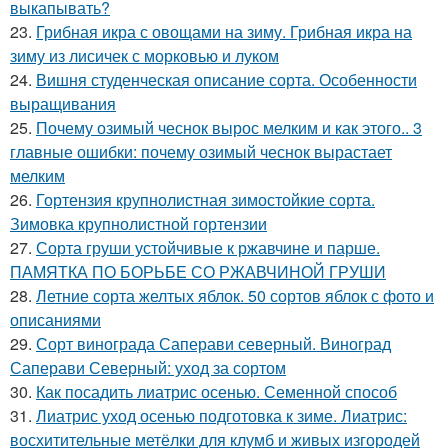
выкапывать?
23.
Грибная икра с овощами на зиму. Грибная икра на
зиму из лисичек с морковью и луком
24.
Вишня студенческая описание сорта. Особенности
выращивания
25.
Почему озимый чеснок вырос мелким и как этого.. 3
главные ошибки: почему озимый чеснок вырастает
мелким
26.
Гортензия крупнолистная зимостойкие сорта.
Зимовка крупнолистной гортензии
27.
Сорта груши устойчивые к ржавчине и парше.
ПАМЯТКА ПО БОРЬБЕ СО РЖАВЧИНОЙ ГРУШИ
28.
Летние сорта желтых яблок. 50 сортов яблок с фото и
описаниями
29.
Сорт винограда Саперави северный. Виноград
Саперави Северный: уход за сортом
30.
Как посадить лиатрис осенью. Семенной способ
31.
Лиатрис уход осенью подготовка к зиме. Лиатрис:
восхитительные метёлки для клумб и живых изгородей