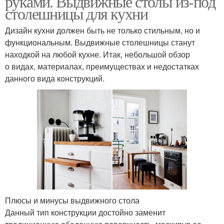
руками. Выдвижные столы из-под
столешницы для кухни
Дизайн кухни должен быть не только стильным, но и
Дополнительная
Столешница из
функциональным. Выдвижные столешницы станут
столешница
подоконника
находкой на любой кухне. Итак, небольшой обзор
о видах, материалах, преимуществах и недостатках
данного вида конструкций.
Механизмы для
Столешница на кухне
выдвижных столов
Откидная столешница
Столешница для шкафа
Плюсы и минусы выдвижного стола
Данный тип конструкции достойно заменит