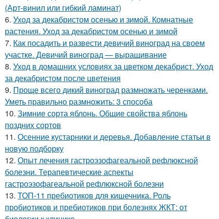
(Арт-винил или гибкий ламинат)
6.
Уход за декабристом осенью и зимой. Комнатные
растения. Уход за декабристом осенью и зимой
7.
Как посадить и развести девичий виноград на своем
участке. Девичий виноград — выращивание
8.
Уход в домашних условиях за цветком декабрист. Уход
за декабристом после цветения
9.
Проще всего дикий виноград размножать черенками.
Уметь правильно размножить: 3 способа
10.
Зимние сорта яблонь. Общие свойства яблонь
поздних сортов
11.
Осенние кустарники и деревья. Добавление статьи в
новую подборку
12.
Опыт лечения гастроэзофагеальной рефлюксной
болезни. Терапевтические аспекты
гастроэзофагеальной рефлюксной болезни
13.
ТОП-11 пребиотиков для кишечника. Роль
пробиотиков и пребиотиков при болезнях ЖКТ: от
биологии к клинике