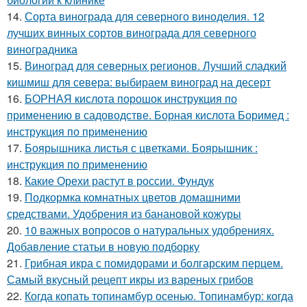
14.
Сорта винограда для северного виноделия. 12
лучших винных сортов винограда для северного
виноградника
15.
Виноград для северных регионов. Лучший сладкий
кишмиш для севера: выбираем виноград на десерт
16.
БОРНАЯ кислота порошок инструкция по
применению в садоводстве. Борная кислота Боримед :
инструкция по применению
17.
Боярышника листья с цветками. Боярышник :
инструкция по применению
18.
Какие Орехи растут в россии. Фундук
19.
Подкормка комнатных цветов домашними
средствами. Удобрения из банановой кожуры
20.
10 важных вопросов о натуральных удобрениях.
Добавление статьи в новую подборку
21.
Грибная икра с помидорами и болгарским перцем.
Самый вкусный рецепт икры из вареных грибов
22.
Когда копать топинамбур осенью. Топинамбур: когда