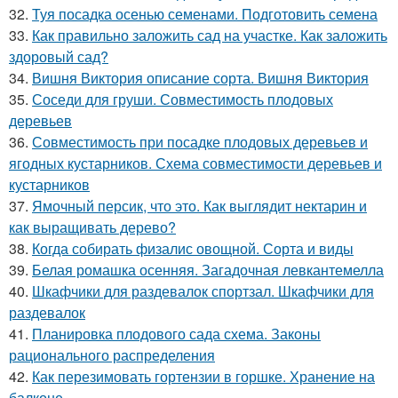
32.
Туя посадка осенью семенами. Подготовить семена
33.
Как правильно заложить сад на участке. Как заложить
здоровый сад?
34.
Вишня Виктория описание сорта. Вишня Виктория
35.
Соседи для груши. Совместимость плодовых
деревьев
36.
Совместимость при посадке плодовых деревьев и
ягодных кустарников. Схема совместимости деревьев и
кустарников
37.
Ямочный персик, что это. Как выглядит нектарин и
как выращивать дерево?
38.
Когда собирать физалис овощной. Сорта и виды
39.
Белая ромашка осенняя. Загадочная левкантемелла
40.
Шкафчики для раздевалок спортзал. Шкафчики для
раздевалок
41.
Планировка плодового сада схема. Законы
рационального распределения
42.
Как перезимовать гортензии в горшке. Хранение на
балконе