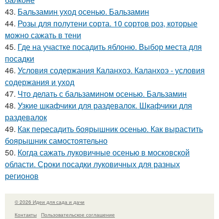
43.
Бальзамин уход осенью. Бальзамин
44.
Розы для полутени сорта. 10 сортов роз, которые
можно сажать в тени
45.
Где на участке посадить яблоню. Выбор места для
посадки
46.
Условия содержания Каланхоэ. Каланхоэ - условия
содержания и уход
47.
Что делать с бальзамином осенью. Бальзамин
48.
Узкие шкафчики для раздевалок. Шкафчики для
раздевалок
49.
Как пересадить боярышник осенью. Как вырастить
боярышник самостоятельно
50.
Когда сажать луковичные осенью в московской
области. Сроки посадки луковичных для разных
регионов
© 2026 Идеи для сада и дачи
Контакты
Пользовательское соглашение