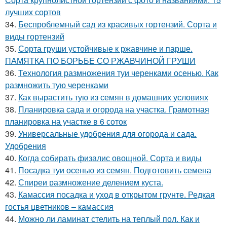
лучших сортов
34.
Беспроблемный сад из красивых гортензий. Сорта и
виды гортензий
35.
Сорта груши устойчивые к ржавчине и парше.
ПАМЯТКА ПО БОРЬБЕ СО РЖАВЧИНОЙ ГРУШИ
36.
Технология размножения туи черенками осенью. Как
размножить тую черенками
37.
Как вырастить тую из семян в домашних условиях
38.
Планировка сада и огорода на участка. Грамотная
планировка на участке в 6 соток
39.
Универсальные удобрения для огорода и сада.
Удобрения
40.
Когда собирать физалис овощной. Сорта и виды
41.
Посадка туи осенью из семян. Подготовить семена
42.
Спиреи размножение делением куста.
43.
Камассия посадка и уход в открытом грунте. Редкая
гостья цветников – камассия
44.
Можно ли ламинат стелить на теплый пол. Как и