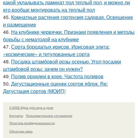
какой укладывать ламинат под теплый пол, и можно ли
его вообще монтировать на теплый пол
45.
Комнатные растения гортензия садовая. Освещение
и размещение
46.
На клубнике червячки. Признаки появления и методы
борьбы с нематодой на клубнике
47.
Сорта бородатых ирисов. Ирисовая элита:
«космические» и титулованные сорта
48.
Посадка штамбовой розы осенью. Угол посадки
штамбовой розы: зачем он нужен?
49.
Полив орхидеи в коре. Частота поливов
50.
Дегустационные оценки сортов яблок. Re:
Дегустация сортов (МОИП)
© 2026 Идеи для сада и дачи
Контакты
Пользовательское соглашение
Политика конфидециальности
Обратная связь