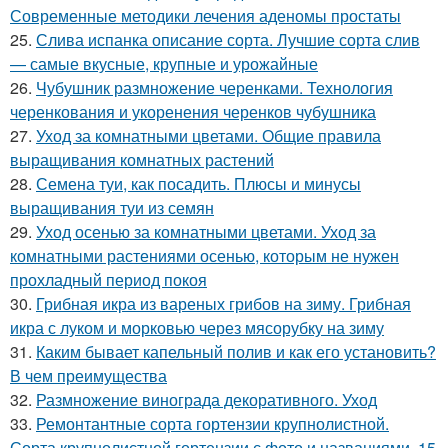
Современные методики лечения аденомы простаты
25.
Слива испанка описание сорта. Лучшие сорта слив
— самые вкусные, крупные и урожайные
26.
Чубушник размножение черенками. Технология
черенкования и укоренения черенков чубушника
27.
Уход за комнатными цветами. Общие правила
выращивания комнатных растений
28.
Семена туи, как посадить. Плюсы и минусы
выращивания туи из семян
29.
Уход осенью за комнатными цветами. Уход за
комнатными растениями осенью, которым не нужен
прохладный период покоя
30.
Грибная икра из вареных грибов на зиму. Грибная
икра с луком и морковью через мясорубку на зиму
31.
Каким бывает капельный полив и как его установить?
В чем преимущества
32.
Размножение винограда декоративного. Уход
33.
Ремонтантные сорта гортензии крупнолистной.
Сорта крупнолистной гортензии с фото и названиями. 15