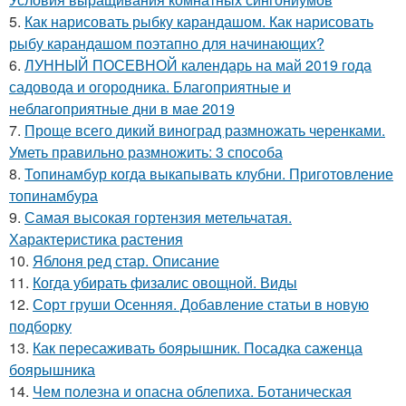
5.
Как нарисовать рыбку карандашом. Как нарисовать
рыбу карандашом поэтапно для начинающих?
6.
ЛУННЫЙ ПОСЕВНОЙ календарь на май 2019 года
садовода и огородника. Благоприятные и
неблагоприятные дни в мае 2019
7.
Проще всего дикий виноград размножать черенками.
Уметь правильно размножить: 3 способа
8.
Топинамбур когда выкапывать клубни. Приготовление
топинамбура
9.
Самая высокая гортензия метельчатая.
Характеристика растения
10.
Яблоня ред стар. Описание
11.
Когда убирать физалис овощной. Виды
12.
Сорт груши Осенняя. Добавление статьи в новую
подборку
13.
Как пересаживать боярышник. Посадка саженца
боярышника
14.
Чем полезна и опасна облепиха. Ботаническая