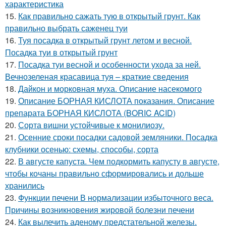
характеристика
15.
Как правильно сажать тую в открытый грунт. Как
правильно выбрать саженец туи
16.
Туя посадка в открытый грунт летом и весной.
Посадка туи в открытый грунт
17.
Посадка туи весной и особенности ухода за ней.
Вечнозеленая красавица туя – краткие сведения
18.
Дайкон и морковная муха. Описание насекомого
19.
Описание БОРНАЯ КИСЛОТА показания. Описание
препарата БОРНАЯ КИСЛОТА (BORIC ACID)
20.
Сорта вишни устойчивые к монилиозу.
21.
Осенние сроки посадки садовой земляники. Посадка
клубники осенью: схемы, способы, сорта
22.
В августе капуста. Чем подкормить капусту в августе,
чтобы кочаны правильно сформировались и дольше
хранились
23.
Функции печени В нормализации избыточного веса.
Причины возникновения жировой болезни печени
24.
Как вылечить аденому предстательной железы.