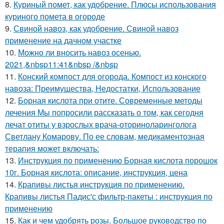
8.
Куриный помет, как удобрение. Плюсы использования
куриного помета в огороде
9.
Свиной навоз, как удобрение. Свиной навоз
применение на дачном участке
10.
Можно ли вносить навоз осенью.
2021,&nbsp11:41&nbsp /&nbsp
11.
Конский компост для огорода. Компост из конского
навоза: Преимущества, Недостатки, Использование
12.
Борная кислота при отите. Современные методы
лечения Мы попросили рассказать о том, как сегодня
лечат отиты у взрослых врача-оториноларинголога
Светлану Комарову. По ее словам, медикаментозная
терапия может включать:
13.
Инструкция по применению Борная кислота порошок
10г. Борная кислота: описание, инструкция, цена
14.
Крапивы листья инструкция по применению.
Крапивы листья Падис'с фильтр-пакеты : инструкция по
применению
15.
Как и чем удобрять розы. Большое руководство по