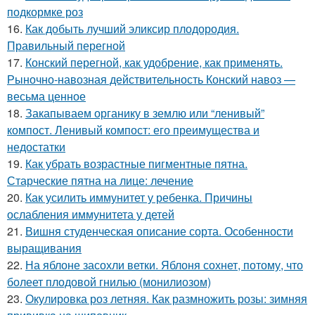
подкормке роз
16.
Как добыть лучший эликсир плодородия.
Правильный перегной
17.
Конский перегной, как удобрение, как применять.
Рыночно-навозная действительность Конский навоз —
весьма ценное
18.
Закапываем органику в землю или “ленивый”
компост. Ленивый компост: его преимущества и
недостатки
19.
Как убрать возрастные пигментные пятна.
Старческие пятна на лице: лечение
20.
Как усилить иммунитет у ребенка. Причины
ослабления иммунитета у детей
21.
Вишня студенческая описание сорта. Особенности
выращивания
22.
На яблоне засохли ветки. Яблоня сохнет, потому, что
болеет плодовой гнилью (монилиозом)
23.
Окулировка роз летняя. Как размножить розы: зимняя