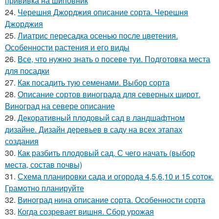
прививка на шиповник
24.
Черешня Джорджия описание сорта. Черешня
Джорджия
25.
Лиатрис пересадка осенью после цветения.
Особенности растения и его виды
26.
Все, что нужно знать о посеве туи. Подготовка места
для посадки
27.
Как посадить тую семенами. Выбор сорта
28.
Описание сортов винограда для северных широт.
Виноград на севере описание
29.
Декоративный плодовый сад в ландшафтном
дизайне. Дизайн деревьев в саду на всех этапах
создания
30.
Как разбить плодовый сад. С чего начать (выбор
места, состав почвы)
31.
Схема планировки сада и огорода 4,5,6,10 и 15 соток.
Грамотно планируйте
32.
Виноград нина описание сорта. Особенности сорта
33.
Когда созревает вишня. Сбор урожая