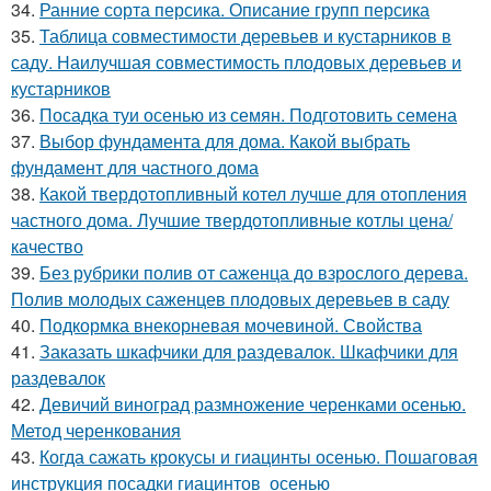
34.
Ранние сорта персика. Описание групп персика
35.
Таблица совместимости деревьев и кустарников в
саду. Наилучшая совместимость плодовых деревьев и
кустарников
36.
Посадка туи осенью из семян. Подготовить семена
37.
Выбор фундамента для дома. Какой выбрать
фундамент для частного дома
38.
Какой твердотопливный котел лучше для отопления
частного дома. Лучшие твердотопливные котлы цена/
качество
39.
Без рубрики полив от саженца до взрослого дерева.
Полив молодых саженцев плодовых деревьев в саду
40.
Подкормка внекорневая мочевиной. Свойства
41.
Заказать шкафчики для раздевалок. Шкафчики для
раздевалок
42.
Девичий виноград размножение черенками осенью.
Метод черенкования
43.
Когда сажать крокусы и гиацинты осенью. Пошаговая
инструкция посадки гиацинтов осенью