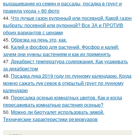
выращивание из семян и рассады, посадка в грунт и
правила ухода + 80 фото
44.
Что лучше газон рулонный или посевной. Какой газон
выбрать: посевной или рулонной? Все ЗА и ПРОТИВ
обоих вариантов с ценами
45.
Обрезка на пень это, как.
46.
Калий и фосфор для растений. Фосфор и калий:
зачем они нужны растениям и как их применять
47.
Декабрист температура содержания. Как ухаживать
за декабристом
48.
Посадка лука 2019 году по лунному календарю. Когда
можно сажать лук севок в открытый грунт по лунному
календарю
49.
Пересадка осенью комнатных цветов. Как и когда
пересаживать комнатные растения осенью?
50.
Можно ли биотуалет использовать зимой.
Технические характеристики резервуаров