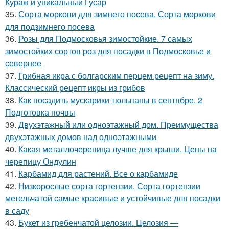
Кураж и уникальный Гусар
35.
Сорта моркови для зимнего посева. Сорта моркови
для подзимнего посева
36.
Розы для Подмосковья зимостойкие. 7 самых
зимостойких сортов роз для посадки в Подмосковье и
севернее
37.
Грибная икра с болгарским перцем рецепт на зиму.
Классический рецепт икры из грибов
38.
Как посадить мускарики тюльпаны в сентябре. 2
Подготовка почвы
39.
Двухэтажный или одноэтажный дом. Преимущества
двухэтажных домов над одноэтажными
40.
Какая металлочерепица лучше для крыши. Цены на
черепицу Ондулин
41.
Карбамид для растений. Все о карбамиде
42.
Низкорослые сорта гортензии. Сорта гортензии
метельчатой самые красивые и устойчивые для посадки
в саду
43.
Букет из гребенчатой целозии. Целозия —