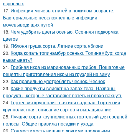
взрослых
17.
Инфекция мочевых путей в пожилом возрасте.
Бактериальные неосложненные инфекции
мочевыводящих путей
18.
Чем удобрить цветы осенью. Осенняя подкормка
цветов
19.
Яблоня груша сорта. Летние сорта яблони
20.
Когда копать топинамбур осенью. Топинамбур: когда
выкапывать?
21.
Грибная икра из маринованных грибов. Пошаговые
рецепты приготовления икры из груздей на зиму
22.
Как правильно употреблять чеснок. Чеснок
23.
Какие продукты влияют на запах тела. Названы
продукты, которые заставляют потеть и плохо пахнуть
24.
Гортензия крупнолистная или садовая. Гортензия
крупнолистная: описание сортов и выращивание
25.
Лучшие сорта крупнолистных гортензий для средней
полосы. Общие правила посадки и ухода
26.
Совместимость вишни с другими плодовыми