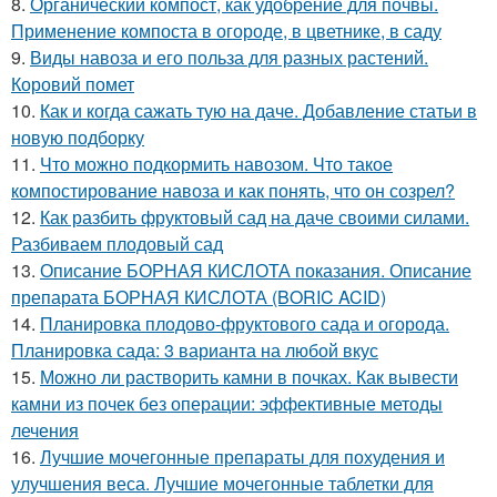
8.
Органический компост, как удобрение для почвы.
Применение компоста в огороде, в цветнике, в саду
9.
Виды навоза и его польза для разных растений.
Коровий помет
10.
Как и когда сажать тую на даче. Добавление статьи в
новую подборку
11.
Что можно подкормить навозом. Что такое
компостирование навоза и как понять, что он созрел?
12.
Как разбить фруктовый сад на даче своими силами.
Разбиваем плодовый сад
13.
Описание БОРНАЯ КИСЛОТА показания. Описание
препарата БОРНАЯ КИСЛОТА (BORIC ACID)
14.
Планировка плодово-фруктового сада и огорода.
Планировка сада: 3 варианта на любой вкус
15.
Можно ли растворить камни в почках. Как вывести
камни из почек без операции: эффективные методы
лечения
16.
Лучшие мочегонные препараты для похудения и
улучшения веса. Лучшие мочегонные таблетки для