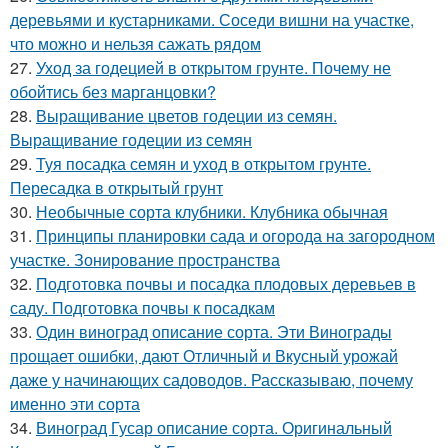
деревьями и кустарниками. Соседи вишни на участке,
что можно и нельзя сажать рядом
27.
Уход за годецией в открытом грунте. Почему не
обойтись без марганцовки?
28.
Выращивание цветов годеции из семян.
Выращивание годеции из семян
29.
Туя посадка семян и уход в открытом грунте.
Пересадка в открытый грунт
30.
Необычные сорта клубники. Клубника обычная
31.
Принципы планировки сада и огорода на загородном
участке. Зонирование пространства
32.
Подготовка почвы и посадка плодовых деревьев в
саду. Подготовка почвы к посадкам
33.
Один виноград описание сорта. Эти Винограды
прощает ошибки, дают Отличный и Вкусный урожай
даже у начинающих садоводов. Рассказываю, почему
именно эти сорта
34.
Виноград Гусар описание сорта. Оригинальный