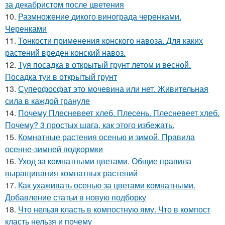
за декабристом после цветения
10.
Размножение дикого винограда черенками.
Черенками
11.
Тонкости применения конского навоза. Для каких
растений вреден конский навоз.
12.
Туя посадка в открытый грунт летом и весной.
Посадка туи в открытый грунт
13.
Суперфосфат это мочевина или нет. Живительная
сила в каждой грануле
14.
Почему Плесневеет хлеб. Плесень. Плесневеет хлеб.
Почему? 3 простых шага, как этого избежать.
15.
Комнатные растения осенью и зимой. Правила
осенне-зимней подкормки
16.
Уход за комнатными цветами. Общие правила
выращивания комнатных растений
17.
Как ухаживать осенью за цветами комнатными.
Добавление статьи в новую подборку
18.
Что нельзя класть в компостную яму. Что в компост
класть нельзя и почему