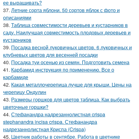
ее выращивать?
37.
Летние сорта яблони. 50 сортов яблок с фото и
описаниями
38.
Таблица совместимости деревьев и кустарников в
саду. Наилучшая совместимость плодовых деревьев и
кустарников
39.
Посадка весной луковичных цветов. 6 луковичных и
клубневых цветов для весенней посадки
40.
Посадка туи осенью из семян. Подготовить семена
41.
Карбамид инструкция по применению. Все о
карбамиде
42.
Какая металлочерепица лучше для крыши. Цены на
черепицу Ондулин
43.
Размеры горшков для цветов таблица. Как выбрать
цветочные горшки?
44.
Стефанандра надрезаннолистная crispa
stephanandra incisa crispa. Стефанандра
надрезаннолистная Криспа (Crispa)
45.
Цветник работы в сентябре. Работа в цветнике