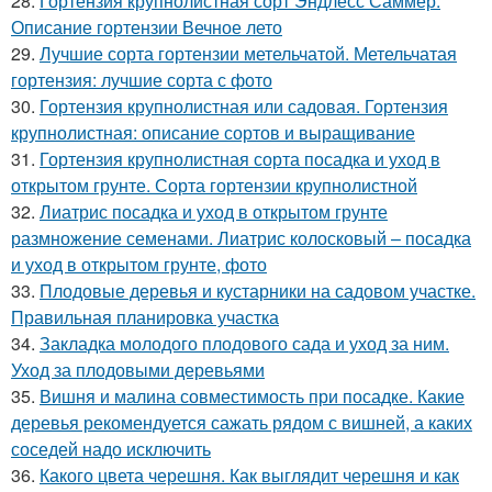
28.
Гортензия крупнолистная сорт Эндлесс Саммер.
Описание гортензии Вечное лето
29.
Лучшие сорта гортензии метельчатой. Метельчатая
гортензия: лучшие сорта с фото
30.
Гортензия крупнолистная или садовая. Гортензия
крупнолистная: описание сортов и выращивание
31.
Гортензия крупнолистная сорта посадка и уход в
открытом грунте. Сорта гортензии крупнолистной
32.
Лиатрис посадка и уход в открытом грунте
размножение семенами. Лиатрис колосковый – посадка
и уход в открытом грунте, фото
33.
Плодовые деревья и кустарники на садовом участке.
Правильная планировка участка
34.
Закладка молодого плодового сада и уход за ним.
Уход за плодовыми деревьями
35.
Вишня и малина совместимость при посадке. Какие
деревья рекомендуется сажать рядом с вишней, а каких
соседей надо исключить
36.
Какого цвета черешня. Как выглядит черешня и как