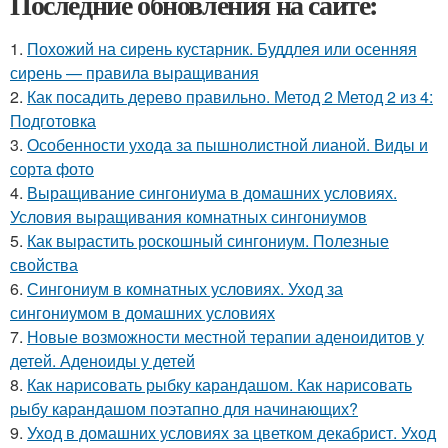
Последние обновления на сайте:
1.
Похожий на сирень кустарник. Буддлея или осенняя
сирень — правила выращивания
2.
Как посадить дерево правильно. Метод 2 Метод 2 из 4:
Подготовка
3.
Особенности ухода за пышнолистной лианой. Виды и
сорта фото
4.
Выращивание сингониума в домашних условиях.
Условия выращивания комнатных сингониумов
5.
Как вырастить роскошный сингониум. Полезные
свойства
6.
Сингониум в комнатных условиях. Уход за
сингониумом в домашних условиях
7.
Новые возможности местной терапии аденоидитов у
детей. Аденоиды у детей
8.
Как нарисовать рыбку карандашом. Как нарисовать
рыбу карандашом поэтапно для начинающих?
9.
Уход в домашних условиях за цветком декабрист. Уход