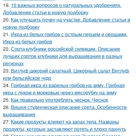
19.
10 важных вопросов о натуральных удобрениях.
Добавление статьи в новую подборку
20.
Как улучшить почву на участке. Добавление статьи в
новую подборку
21.
Икра из белых грибов с острым перцем и овощами.
Икра из белых грибов
22.
Сорта клубники российской селекции. Описание
лучших сортов клубники для выращивания в разных
регионах
23.
Витлуф цикорий салатный. Цикорный салат Витлуф
или бельгийское чудо
24.
Грибная икра из вареных грибов на зиму. Грибная
икра с луком и морковью через мясорубку на зиму
25.
Как правильно употреблять чеснок. Чеснок
26.
Вишня студенческая описание сорта. Особенности
выращивания
27.
Какие продукты влияют на запах тела. Названы
продукты, которые заставляют потеть и плохо пахнуть