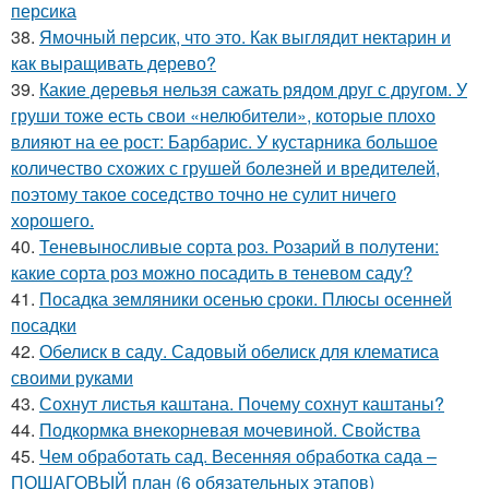
персика
38.
Ямочный персик, что это. Как выглядит нектарин и
как выращивать дерево?
39.
Какие деревья нельзя сажать рядом друг с другом. У
груши тоже есть свои «нелюбители», которые плохо
влияют на ее рост: Барбарис. У кустарника большое
количество схожих с грушей болезней и вредителей,
поэтому такое соседство точно не сулит ничего
хорошего.
40.
Теневыносливые сорта роз. Розарий в полутени:
какие сорта роз можно посадить в теневом саду?
41.
Посадка земляники осенью сроки. Плюсы осенней
посадки
42.
Обелиск в саду. Садовый обелиск для клематиса
своими руками
43.
Сохнут листья каштана. Почему сохнут каштаны?
44.
Подкормка внекорневая мочевиной. Свойства
45.
Чем обработать сад. Весенняя обработка сада –
ПОШАГОВЫЙ план (6 обязательных этапов)