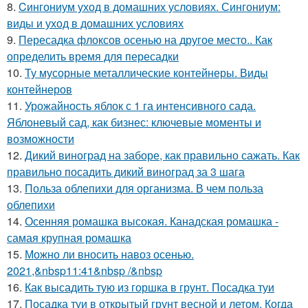
8.
Cингониум уход в домашних условиях. Сингониум:
виды и уход в домашних условиях
9.
Пересадка флоксов осенью на другое место.. Как
определить время для пересадки
10.
Ту мусорные металлические контейнеры. Виды
контейнеров
11.
Урожайность яблок с 1 га интенсивного сада.
Яблоневый сад, как бизнес: ключевые моменты и
возможности
12.
Дикий виноград на заборе, как правильно сажать. Как
правильно посадить дикий виноград за 3 шага
13.
Польза облепихи для организма. В чем польза
облепихи
14.
Осенняя ромашка высокая. Канадская ромашка -
самая крупная ромашка
15.
Можно ли вносить навоз осенью.
2021,&nbsp11:41&nbsp /&nbsp
16.
Как высадить тую из горшка в грунт. Посадка туи
17.
Посадка туи в открытый грунт весной и летом. Когда