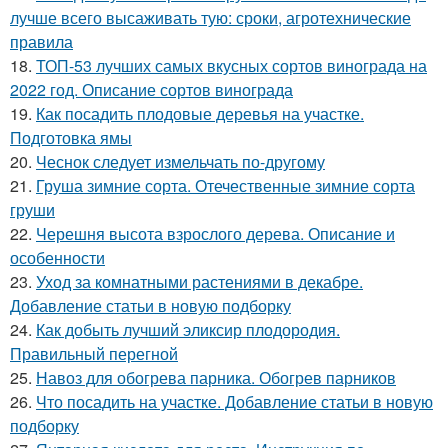
лучше всего высаживать тую: сроки, агротехнические
правила
18.
ТОП-53 лучших самых вкусных сортов винограда на
2022 год. Описание сортов винограда
19.
Как посадить плодовые деревья на участке.
Подготовка ямы
20.
Чеснок следует измельчать по-другому
21.
Груша зимние сорта. Отечественные зимние сорта
груши
22.
Черешня высота взрослого дерева. Описание и
особенности
23.
Уход за комнатными растениями в декабре.
Добавление статьи в новую подборку
24.
Как добыть лучший эликсир плодородия.
Правильный перегной
25.
Навоз для обогрева парника. Обогрев парников
26.
Что посадить на участке. Добавление статьи в новую
подборку