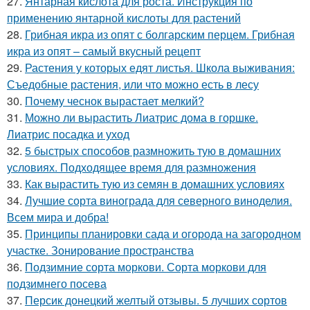
27.
Янтарная кислота для роста. Инструкция по
применению янтарной кислоты для растений
28.
Грибная икра из опят с болгарским перцем. Грибная
икра из опят – самый вкусный рецепт
29.
Растения у которых едят листья. Школа выживания:
Съедобные растения, или что можно есть в лесу
30.
Почему чеснок вырастает мелкий?
31.
Можно ли вырастить Лиатрис дома в горшке.
Лиатрис посадка и уход
32.
5 быстрых способов размножить тую в домашних
условиях. Подходящее время для размножения
33.
Как вырастить тую из семян в домашних условиях
34.
Лучшие сорта винограда для северного виноделия.
Всем мира и добра!
35.
Принципы планировки сада и огорода на загородном
участке. Зонирование пространства
36.
Подзимние сорта моркови. Сорта моркови для
подзимнего посева
37.
Персик донецкий желтый отзывы. 5 лучших сортов