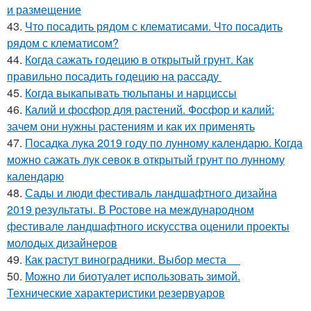
и размещение
43.
Что посадить рядом с клематисами. Что посадить
рядом с клематисом?
44.
Когда сажать годецию в открытый грунт. Как
правильно посадить годецию на рассаду
45.
Когда выкапывать тюльпаны и нарциссы
46.
Калий и фосфор для растений. Фосфор и калий:
зачем они нужны растениям и как их применять
47.
Посадка лука 2019 году по лунному календарю. Когда
можно сажать лук севок в открытый грунт по лунному
календарю
48.
Сады и люди фестиваль ландшафтного дизайна
2019 результаты. В Ростове на международном
фестивале ландшафтного искусства оценили проекты
молодых дизайнеров
49.
Как растут виноградники. Выбор места
50.
Можно ли биотуалет использовать зимой.
Технические характеристики резервуаров