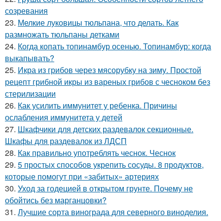
созревания
23.
Мелкие луковицы тюльпана, что делать. Как
размножать тюльпаны детками
24.
Когда копать топинамбур осенью. Топинамбур: когда
выкапывать?
25.
Икра из грибов через мясорубку на зиму. Простой
рецепт грибной икры из вареных грибов с чесноком без
стерилизации
26.
Как усилить иммунитет у ребенка. Причины
ослабления иммунитета у детей
27.
Шкафчики для детских раздевалок секционные.
Шкафы для раздевалок из ЛДСП
28.
Как правильно употреблять чеснок. Чеснок
29.
5 простых способов укрепить сосуды. 8 продуктов,
которые помогут при «забитых» артериях
30.
Уход за годецией в открытом грунте. Почему не
обойтись без марганцовки?
31.
Лучшие сорта винограда для северного виноделия.