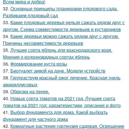
Всем мира и добра!
32.
Основные принципы планировки плодового сада.
Разбиваем плодовый сад
33.
Какие плодовые деревья нельзя сажать рядом друг с
другом. Схема совместимости деревьев и кустарников
34.
Какие деревья можно сажать рядом друг с другом.
Причины несовместимости деревьев
35.
Лучшие сорта яблонь для краснодарского края.
Мнения о колонновидных сортах яблонь
36.
Формирование куста розы
37.
Биотуалет зимой на даче. Модели устройств
38.
Гиппеаструм красный ожог лечение. Красная гниль
амариллисовых
39.
Обрезка на пенек.
40.
Новые сорта томатов на 2021 год. Лучшие сорта
томатов на 2021 год: характеристики, описание и фото
41.
Выбор фундамента для дома. Какой выбрать
фундамент для частного дома
42.
Комнатные растения гортензия садовая. Освещение