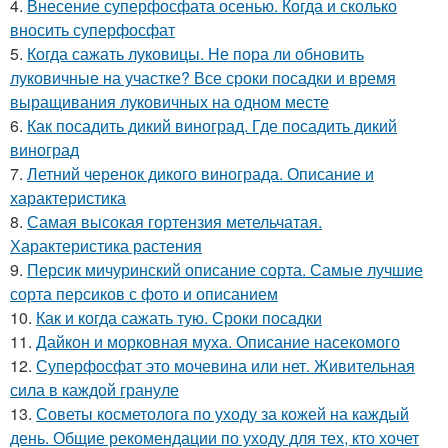
4.
Внесение суперфосфата осенью. Когда и сколько
вносить суперфосфат
5.
Когда сажать луковицы. Не пора ли обновить
луковичные на участке? Все сроки посадки и время
выращивания луковичных на одном месте
6.
Как посадить дикий виноград. Где посадить дикий
виноград
7.
Летний черенок дикого винограда. Описание и
характеристика
8.
Самая высокая гортензия метельчатая.
Характеристика растения
9.
Персик мичуринский описание сорта. Самые лучшие
сорта персиков с фото и описанием
10.
Как и когда сажать тую. Сроки посадки
11.
Дайкон и морковная муха. Описание насекомого
12.
Суперфосфат это мочевина или нет. Живительная
сила в каждой грануле
13.
Советы косметолога по уходу за кожей на каждый
день. Общие рекомендации по уходу для тех, кто хочет