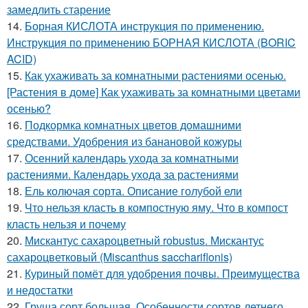
замедлить старение
14.
Борная КИСЛОТА инструкция по применению.
Инструкция по применению БОРНАЯ КИСЛОТА (BORIC
ACID)
15.
Как ухаживать за комнатными растениями осенью.
[Растения в доме] Как ухаживать за комнатными цветами
осенью?
16.
Подкормка комнатных цветов домашними
средствами. Удобрения из банановой кожуры
17.
Осенний календарь ухода за комнатными
растениями. Календарь ухода за растениями
18.
Ель колючая сорта. Описание голубой ели
19.
Что нельзя класть в компостную яму. Что в компост
класть нельзя и почему
20.
Мискантус сахароцветный robustus. Мискантус
сахароцветковый (Miscanthus sacchariflonis)
21.
Куриный помёт для удобрения почвы. Преимущества
и недостатки
22.
Груша сорт большая. Особенности сортов летнего