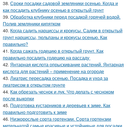
38.
Сроки посадки садовой земляники осенью. Когда и
как посадить клубнику осенью в открытый грунт
39.
Обработка клубники перед посадкой горячей водой.
Полив земляники кипятком
40.
Когда садить нарциссы и крокусы. Садим в открытый
грунт нарциссы, тюльпаны и крокусы осенью. Как
правильно?
41.
Когда сажать годецию в открытый грунт. Как
правильно посадить годецию на рассаду
42.
Янтарная кислота опрыскивание растений. Янтарная
кислота для растений – применение на огороде
43.
Лиатрис пересадка осенью. Посадка и уход за
лиатрисом в открытом грунте
44.
Как обрезать чеснок и лук. Что делать с чесноком
после выкопки
45.
Подготовка кустарников и деревьев к зиме. Как
правильно подготовить к зиме
46.
Низкорослые сорта гортензии. Сорта гортензии
метельчатой самые красивые и устойчивые для посадки