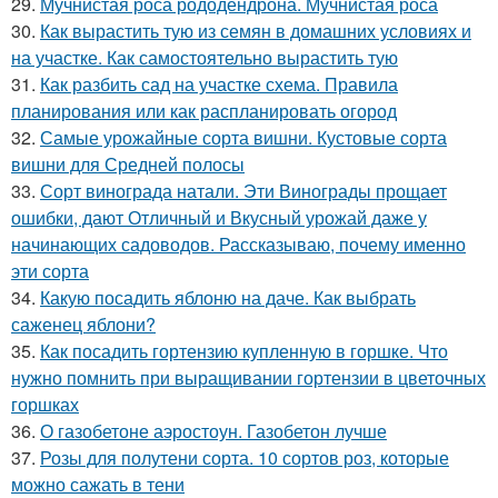
29.
Мучнистая роса рододендрона. Мучнистая роса
30.
Как вырастить тую из семян в домашних условиях и
на участке. Как самостоятельно вырастить тую
31.
Как разбить сад на участке схема. Правила
планирования или как распланировать огород
32.
Самые урожайные сорта вишни. Кустовые сорта
вишни для Средней полосы
33.
Сорт винограда натали. Эти Винограды прощает
ошибки, дают Отличный и Вкусный урожай даже у
начинающих садоводов. Рассказываю, почему именно
эти сорта
34.
Какую посадить яблоню на даче. Как выбрать
саженец яблони?
35.
Как посадить гортензию купленную в горшке. Что
нужно помнить при выращивании гортензии в цветочных
горшках
36.
О газобетоне аэростоун. Газобетон лучше
37.
Розы для полутени сорта. 10 сортов роз, которые
можно сажать в тени