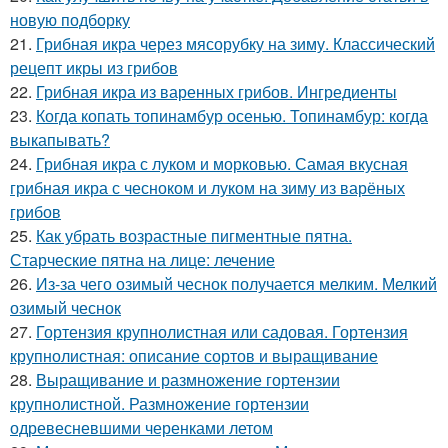
новую подборку
21.
Грибная икра через мясорубку на зиму. Классический
рецепт икры из грибов
22.
Грибная икра из варенных грибов. Ингредиенты
23.
Когда копать топинамбур осенью. Топинамбур: когда
выкапывать?
24.
Грибная икра с луком и морковью. Самая вкусная
грибная икра с чесноком и луком на зиму из варёных
грибов
25.
Как убрать возрастные пигментные пятна.
Старческие пятна на лице: лечение
26.
Из-за чего озимый чеснок получается мелким. Мелкий
озимый чеснок
27.
Гортензия крупнолистная или садовая. Гортензия
крупнолистная: описание сортов и выращивание
28.
Выращивание и размножение гортензии
крупнолистной. Размножение гортензии
одревесневшими черенками летом