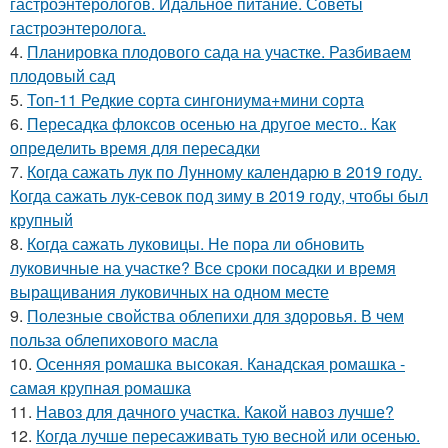
гастроэнтерологов. Идальное питание. Советы
гастроэнтеролога.
4.
Планировка плодового сада на участке. Разбиваем
плодовый сад
5.
Топ-11 Редкие сорта сингониума+мини сорта
6.
Пересадка флоксов осенью на другое место.. Как
определить время для пересадки
7.
Когда сажать лук по Лунному календарю в 2019 году.
Когда сажать лук-севок под зиму в 2019 году, чтобы был
крупный
8.
Когда сажать луковицы. Не пора ли обновить
луковичные на участке? Все сроки посадки и время
выращивания луковичных на одном месте
9.
Полезные свойства облепихи для здоровья. В чем
польза облепихового масла
10.
Осенняя ромашка высокая. Канадская ромашка -
самая крупная ромашка
11.
Навоз для дачного участка. Какой навоз лучше?
12.
Когда лучше пересаживать тую весной или осенью.