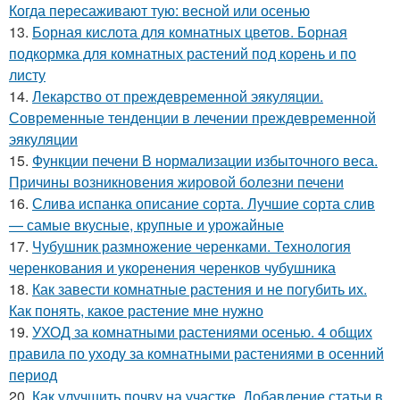
Когда пересаживают тую: весной или осенью
13.
Борная кислота для комнатных цветов. Борная
подкормка для комнатных растений под корень и по
листу
14.
Лекарство от преждевременной эякуляции.
Современные тенденции в лечении преждевременной
эякуляции
15.
Функции печени В нормализации избыточного веса.
Причины возникновения жировой болезни печени
16.
Слива испанка описание сорта. Лучшие сорта слив
— самые вкусные, крупные и урожайные
17.
Чубушник размножение черенками. Технология
черенкования и укоренения черенков чубушника
18.
Как завести комнатные растения и не погубить их.
Как понять, какое растение мне нужно
19.
УХОД за комнатными растениями осенью. 4 общих
правила по уходу за комнатными растениями в осенний
период
20.
Как улучшить почву на участке. Добавление статьи в