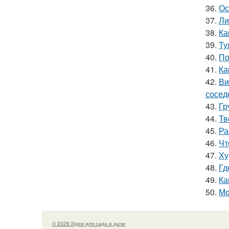
36.
Ос
37.
Ли
38.
Ка
39.
Ту
40.
По
41.
Ка
42.
Ви
сосед
43.
Гр
44.
Тв
45.
Ра
46.
Чт
47.
Ху
48.
Гд
49.
Ка
50.
Мо
© 2026 Идеи для сада и дачи