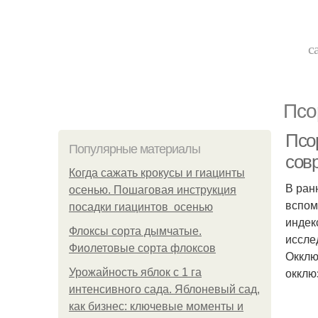
с
Псо
Псо
Популярные материалы
сов
Когда сажать крокусы и гиацинты
В ран
осенью. Пошаговая инструкция
вспом
посадки гиацинтов осенью
индек
Флоксы сорта дымчатые.
иссле
Фиолетовые сорта флоксов
Окклю
окклю
Урожайность яблок с 1 га
интенсивного сада. Яблоневый сад,
как бизнес: ключевые моменты и