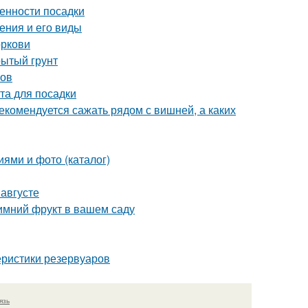
енности посадки
ения и его виды
оркови
рытый грунт
ров
та для посадки
екомендуется сажать рядом с вишней, а каких
иями и фото (каталог)
 августе
имний фрукт в вашем саду
еристики резервуаров
язь