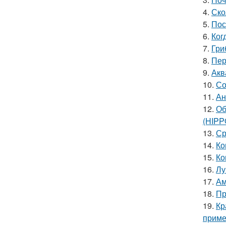
4.
Ско
5.
Пос
6.
Ког
7.
Гри
8.
Пер
9.
Акв
10.
Со
11.
Ан
12.
Об
(HIP
13.
Ср
14.
Ко
15.
Ко
16.
Лу
17.
Ам
18.
Пр
19.
Кр
прим