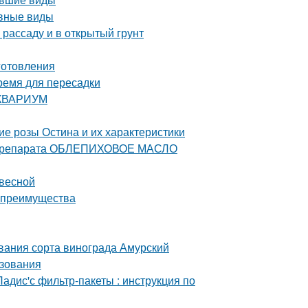
овные виды
 рассаду и в открытый грунт
иготовления
время для пересадки
 АКВАРИУМ
е розы Остина и их характеристики
е препарата ОБЛЕПИХОВОЕ МАСЛО
 весной
и преимущества
вания сорта винограда Амурский
ьзования
адис'с фильтр-пакеты : инструкция по