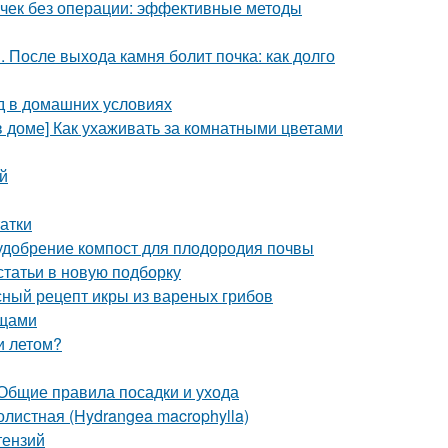
почек без операции: эффективные методы
. После выхода камня болит почка: как долго
д в домашних условиях
в доме] Как ухаживать за комнатными цветами
й
атки
 удобрение компост для плодородия почвы
статьи в новую подборку
сный рецепт икры из вареных грибов
ощами
и летом?
 Общие правила посадки и ухода
листная (Hydrangea macrophylla)
тензий