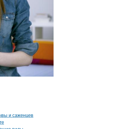
чвы и саженцев
те
увшие виды