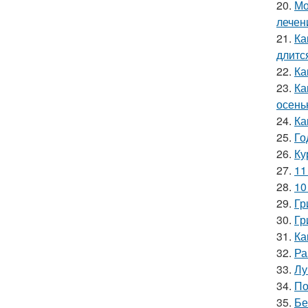
20.
Мо
лечен
21.
Ка
длитс
22.
Ка
23.
Ка
осень
24.
Ка
25.
Го
26.
Ку
27.
11
28.
10
29.
Гр
30.
Гр
31.
Ка
32.
Ра
33.
Лу
34.
По
35.
Бе