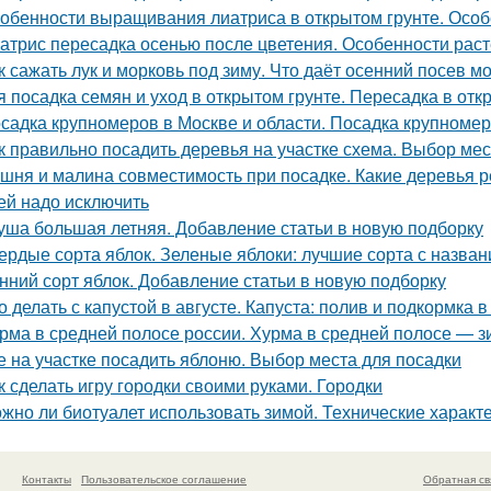
обенности выращивания лиатриса в открытом грунте. Особ
атрис пересадка осенью после цветения. Особенности раст
к сажать лук и морковь под зиму. Что даёт осенний посев м
я посадка семян и уход в открытом грунте. Пересадка в отк
садка крупномеров в Москве и области. Посадка крупноме
к правильно посадить деревья на участке схема. Выбор мес
шня и малина совместимость при посадке. Какие деревья р
ей надо исключить
уша большая летняя. Добавление статьи в новую подборку
ердые сорта яблок. Зеленые яблоки: лучшие сорта с назван
нний сорт яблок. Добавление статьи в новую подборку
о делать с капустой в августе. Капуста: полив и подкормка в
рма в средней полосе россии. Хурма в средней полосе — з
е на участке посадить яблоню. Выбор места для посадки
к сделать игру городки своими руками. Городки
жно ли биотуалет использовать зимой. Технические характ
Контакты
Пользовательское соглашение
Обратная св