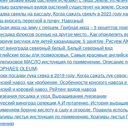
лько различных видов растений существует на земле. Осн
адка свеклы на рассаду. Когда сажать свеклу в 2023 году на
да вносить перегной в почву. Навозный
бная икра на зиму с перцем. Грибная икра – 5 рецептов пр
есадка флоксов осенью на другое место.. Как определить 
ариум рисунок для детей карандашом. 5 занятие. Рисуем
рт винограда северный белый. Белый северный вид
глийские розы для подмосковья. Самые красивые английски
лепиховое МАСЛО инструкция по применению. Описани
POPHAES OLEUM)
оки посадки лука севка в 2019 году. Когда сажать лук-севок
нский навоз, как удобрение. Особенности конского навоза 
нский и коровий навоз. Рейтинг видов навоза
изеания посадка и уход. Выращивание луизеании
урский виноград селекции А.И потапенко. История выращи
именяем борную кислоту в саду и огороде. Правила испол
апивы листья инструкция по применению. Крапивы листья П
енению