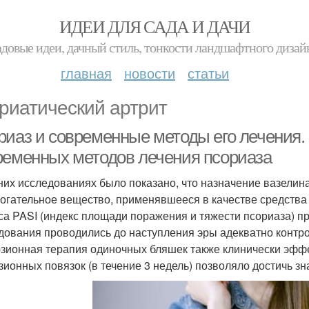
ИДЕИ ДЛЯ САДА И ДАЧИ
адовые идеи, дачный стиль, тонкости ландшафтного дизай
главная
новости
статьи
риатический артрит
риаз и современные методы его лечения
ременных методов лечения псориаза
них исследованиях было показано, что назначение вазелина
огательное вещество, применявшееся в качестве средства
са PASI (индекс площади поражения и тяжести псориаза) пр
дования проводились до наступления эры адекватно конт
зионная терапия одиночных бляшек также клинически эфф
зионных повязок (в течение 3 недель) позволяло достичь зн