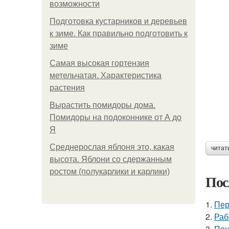
возможности
Подготовка кустарников и деревьев
к зиме. Как правильно подготовить к
зиме
Самая высокая гортензия
метельчатая. Характеристика
растения
Вырастить помидоры дома.
Помидоры на подоконнике от А до
Я
Среднерослая яблоня это, какая
читат
высота. Яблони со сдержанным
ростом (полукарлики и карлики)
Пос
1.
Пер
2.
Раб
3.
Поч