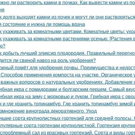
жно ли растворить камни в почках. Как вывести камни из 
ия
к долго выходят камни из почек и могут ли они растворяться
я состояние и нужна ли помощь врача
к ухаживать за комнатными цветами. Комнатные цветы: ухо
к ухаживать за комнатными растениями осенью. [Растения 
ю?
к добыть лучший эликсир плодородия. Правильный перегно
дится ли свиной навоз на роль удобрения?
риный помёт для удобрения почвы. Преимущества и недост
 Способов применения компоста на участке. Органическое
 важных вопросов о натуральных удобрениях. Добавление 
ибная икра с помидорами и болгарским перцем. Самый вку
ибная икра на зиму с морковью и луком. Грибная икра с ов
к и где хранить топинамбур. Где хранить топинамбур зимой 
змножение винограда декоративного. Уход
чшие сорта крупнолистных гортензий для средней полосы.
пулярные сорта гортензии крупнолистной. Гортензия крупно
спроблемный сад из красивых гортензий. Сорта и виды гор