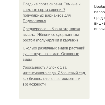
Поздние сорта сирени. Темные и
Вообщ
светлые сорта сирени: 7
папор
популярных вариантов для
предп
Подмосковья
вишнё
впроч
Среднерослая яблоня это, какая
высота. Яблони со сдержанным
ростом (полукарлики и карлики)
Сколько различных видов растений
существует на земле. Основные
виды
Урожайность яблок с 1 га
интенсивного сада. Яблоневый сад,
как бизнес: ключевые моменты и
возможности