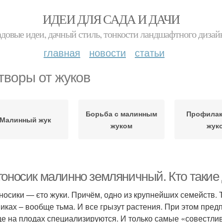
ИДЕИ ДЛЯ САДА И ДАЧИ
адовые идеи, дачный стиль, тонкости ландшафтного дизай
главная
новости
статьи
творы от жуков
Борьба с малинным
Профилак
Малинный жук
жуком
жук
гоносик малинно земляничный. Кто такие
носики — єто жуки. Причём, одно из крупнейших семейств. Т
пиках – вообще тьма. И все грызут растения. При этом пред
е на плодах специализируются. И только самые «совестл