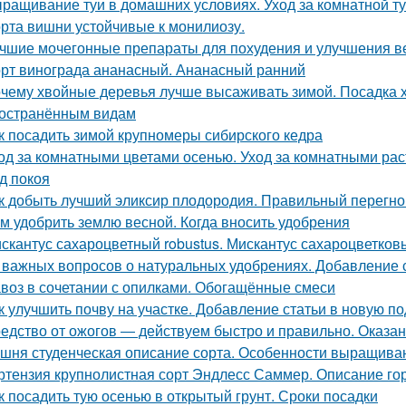
ращивание туи в домашних условиях. Уход за комнатной т
рта вишни устойчивые к монилиозу.
чшие мочегонные препараты для похудения и улучшения ве
рт винограда ананасный. Ананасный ранний
чему хвойные деревья лучше высаживать зимой. Посадка 
остранённым видам
к посадить зимой крупномеры сибирского кедра
од за комнатными цветами осенью. Уход за комнатными ра
д покоя
к добыть лучший эликсир плодородия. Правильный перегно
м удобрить землю весной. Когда вносить удобрения
скантус сахароцветный robustus. Мискантус сахароцветковый
 важных вопросов о натуральных удобрениях. Добавление 
воз в сочетании с опилками. Обогащённые смеси
к улучшить почву на участке. Добавление статьи в новую п
едство от ожогов ― действуем быстро и правильно. Оказа
шня студенческая описание сорта. Особенности выращива
ртензия крупнолистная сорт Эндлесс Саммер. Описание го
к посадить тую осенью в открытый грунт. Сроки посадки