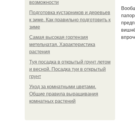
возможности
Вообщ
Подготовка кустарников и деревьев
папор
к зиме. Как правильно подготовить к
предп
зиме
вишнё
впроч
Самая высокая гортензия
метельчатая. Характеристика
растения
Туя посадка в открытый грунт летом
и весной. Посадка туи в открытый
грунт
Уход за комнатными цветами.
Общие правила выращивания
комнатных растений