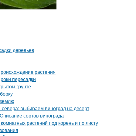
садки деревьев
происхождение растения
роки пересадки
крытом грунте
дборку
в землю
 севера: выбираем виноград на десерт
 Описание сортов винограда
 комнатных растений под корень и по листу
ьзования