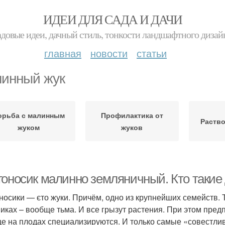
ИДЕИ ДЛЯ САДА И ДАЧИ
адовые идеи, дачный стиль, тонкости ландшафтного дизай
главная
новости
статьи
инный жук
орьба с малинным
Профилактика от
Раств
жуком
жуков
гоносик малинно земляничный. Кто такие
носики — єто жуки. Причём, одно из крупнейших семейств. Т
пиках – вообще тьма. И все грызут растения. При этом пред
е на плодах специализируются. И только самые «совестл