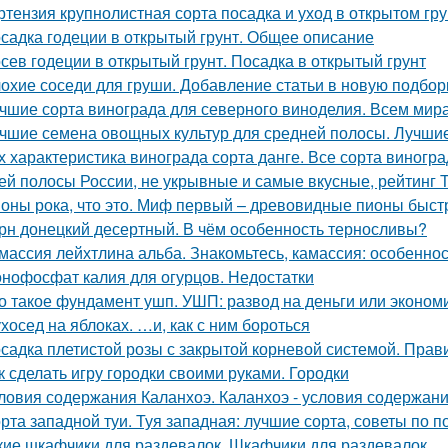
ртензия крупнолистная сорта посадка и уход в открытом гр
садка годеции в открытый грунт. Общее описание
сев годеции в открытый грунт. Посадка в открытый грунт
охие соседи для груши. Добавление статьи в новую подбор
чшие сорта винограда для северного виноделия. Всем мира
чшие семена овощных культур для средней полосы. Лучшие
х характеристика винограда сорта данге. Все сорта виногр
ей полосы России, не укрывные и самые вкусные, рейтинг 
оны рока, что это. Миф первый – древовидные пионы быст
рн донецкий десертный. В чём особенность терносливы?
массия лейхтлина альба. Знакомьтесь, камассия: особеннос
нофосфат калия для огурцов. Недостатки
о такое фундамент ушп. УШП: развод на деньги или эконом
хосед на яблоках. …и, как с ним бороться
садка плетистой розы с закрытой корневой системой. Прав
к сделать игру городки своими руками. Городки
ловия содержания Каланхоэ. Каланхоэ - условия содержани
рта западной туи. Туя западная: лучшие сорта, советы по п
кие шкафчики для раздевалок. Шкафчики для раздевалок