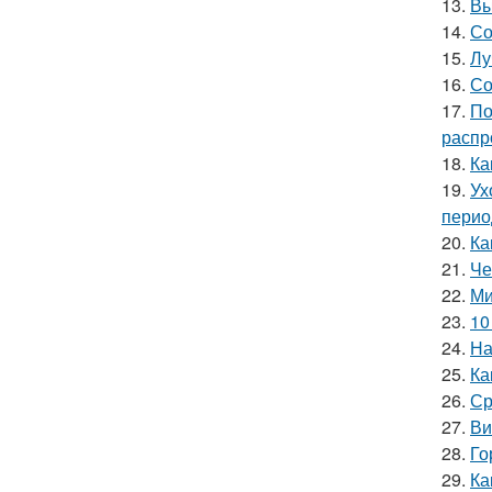
13.
Вы
14.
Со
15.
Лу
16.
Со
17.
По
распр
18.
Ка
19.
Ух
перио
20.
Ка
21.
Че
22.
Ми
23.
10
24.
На
25.
Ка
26.
Ср
27.
Ви
28.
Го
29.
Ка