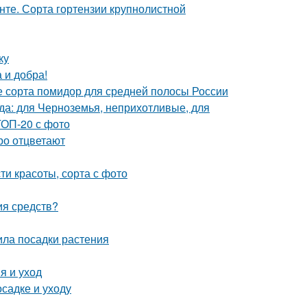
унте. Сорта гортензии крупнолистной
ку
 и добра!
 сорта помидор для средней полосы России
ада: для Черноземья, неприхотливые, для
ТОП-20 с фото
ро отцветают
ти красоты, сорта с фото
ия средств?
ила посадки растения
я и уход
осадке и уходу