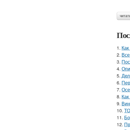
читат
Пос
1.
Как
2.
Все
3.
Пос
4.
Опи
5.
Дел
6.
Пер
7.
Осе
8.
Как
9.
Вин
10.
ТО
11.
Бо
12.
Пр