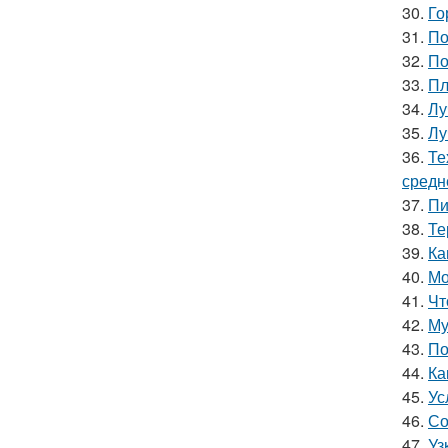
30.
Го
31.
По
32.
По
33.
Пл
34.
Лу
35.
Лу
36.
Те
средн
37.
Пи
38.
Те
39.
Ка
40.
Мо
41.
Чт
42.
Му
43.
По
44.
Ка
45.
Ус
46.
Со
47.
Уз