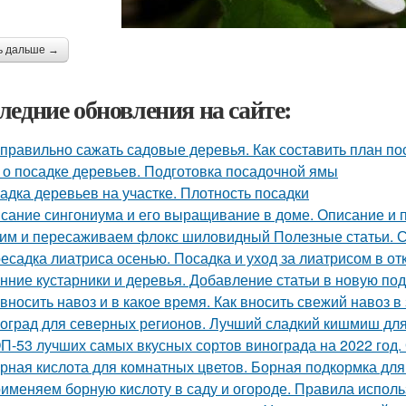
ь дальше →
ледние обновления на сайте:
 правильно сажать садовые деревья. Как составить план по
 о посадке деревьев. Подготовка посадочной ямы
адка деревьев на участке. Плотность посадки
сание сингониума и его выращивание в доме. Описание и 
им и пересаживаем флокс шиловидный Полезные статьи. С
есадка лиатриса осенью. Посадка и уход за лиатрисом в от
нние кустарники и деревья. Добавление статьи в новую по
 вносить навоз и в какое время. Как вносить свежий навоз 
оград для северных регионов. Лучший сладкий кишмиш для
П-53 лучших самых вкусных сортов винограда на 2022 год.
рная кислота для комнатных цветов. Борная подкормка для
именяем борную кислоту в саду и огороде. Правила испол