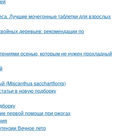
уей
са. Лучшие мочегонные таблетки для взрослых
хвойных деревьев: рекомендации по
стениями осенью, которым не нужен прохладный
й
 (Miscanthus sacchariflonis)
статьи в новую подборку
одборку
ние первой помощи при ожогах
ния
ртензии Вечное лето