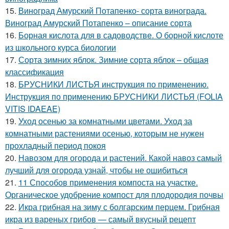
15.
Виноград Амурский Потапенко- сорта винограда.
Виноград Амурский Потапенко – описание сорта
16.
Борная кислота для в садоводстве. О борной кислоте
из школьного курса биологии
17.
Сорта зимних яблок. Зимние сорта яблок – общая
классификация
18.
БРУСНИКИ ЛИСТЬЯ инструкция по применению.
Инструкция по применению БРУСНИКИ ЛИСТЬЯ (FOLIA
VITIS IDAEAE)
19.
Уход осенью за комнатными цветами. Уход за
комнатными растениями осенью, которым не нужен
прохладный период покоя
20.
Навозом для огорода и растений. Какой навоз самый
лучший для огорода узнай, чтобы не ошибиться
21.
11 Способов применения компоста на участке.
Органическое удобрение компост для плодородия почвы
22.
Икра грибная на зиму с болгарским перцем. Грибная
икра из вареных грибов — самый вкусный рецепт