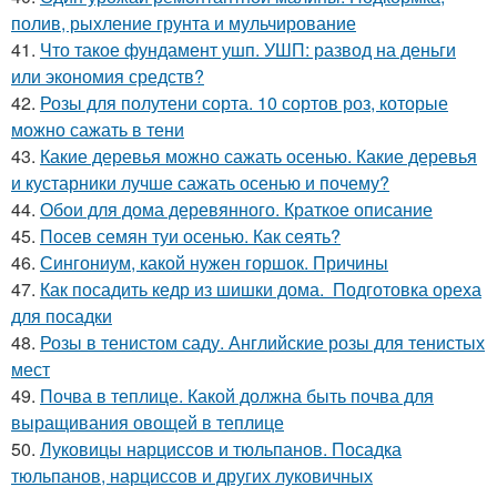
полив, рыхление грунта и мульчирование
41.
Что такое фундамент ушп. УШП: развод на деньги
или экономия средств?
42.
Розы для полутени сорта. 10 сортов роз, которые
можно сажать в тени
43.
Какие деревья можно сажать осенью. Какие деревья
и кустарники лучше сажать осенью и почему?
44.
Обои для дома деревянного. Краткое описание
45.
Посев семян туи осенью. Как сеять?
46.
Сингониум, какой нужен горшок. Причины
47.
Как посадить кедр из шишки дома. Подготовка ореха
для посадки
48.
Розы в тенистом саду. Английские розы для тенистых
мест
49.
Почва в теплице. Какой должна быть почва для
выращивания овощей в теплице
50.
Луковицы нарциссов и тюльпанов. Посадка
тюльпанов, нарциссов и других луковичных