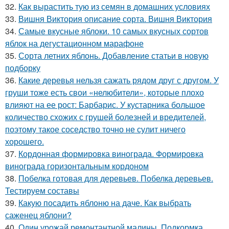
32.
Как вырастить тую из семян в домашних условиях
33.
Вишня Виктория описание сорта. Вишня Виктория
34.
Самые вкусные яблоки. 10 самых вкусных сортов
яблок на дегустационном марафоне
35.
Сорта летних яблонь. Добавление статьи в новую
подборку
36.
Какие деревья нельзя сажать рядом друг с другом. У
груши тоже есть свои «нелюбители», которые плохо
влияют на ее рост: Барбарис. У кустарника большое
количество схожих с грушей болезней и вредителей,
поэтому такое соседство точно не сулит ничего
хорошего.
37.
Кордонная формировка винограда. Формировка
винограда горизонтальным кордоном
38.
Побелка готовая для деревьев. Побелка деревьев.
Тестируем составы
39.
Какую посадить яблоню на даче. Как выбрать
саженец яблони?
40.
Один урожай ремонтантной малины. Подкормка,