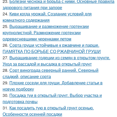
23.
Болезни чеснока и борьба с ними. Основные правила
здорового питания при запоре
24.
Киви когда урожай. Создание условий для
комнатного содержания
25.
Выращивание и размножение гортензии
крупнолистной. Размножение гортензии
одревесневшими черенками летом
26.
Сорта груши устойчивые к ржавчине и парше.
ПАМЯТКА ПО БОРЬБЕ СО РЖАВЧИНОЙ ГРУШИ
27.
Выращивание годеции из семян в открытом грунте.
Уход за рассадой и высадка в открытый грунт
28.
Сорт винограда северный ранний. Северный
сладкий, описание сорта
29.
Плохие соседи для груши. Добавление статьи в
новую подборку
30.
Посадка туи в открытый грунт. Выбор участка и
подготовка почвы
31.
Как посадить тую в открытый грунт осенью.
Особенности осенней посадки