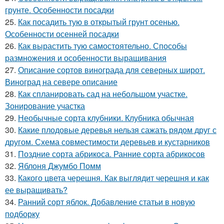
грунте. Особенности посадки
25.
Как посадить тую в открытый грунт осенью.
Особенности осенней посадки
26.
Как вырастить тую самостоятельно. Способы
размножения и особенности выращивания
27.
Описание сортов винограда для северных широт.
Виноград на севере описание
28.
Как спланировать сад на небольшом участке.
Зонирование участка
29.
Необычные сорта клубники. Клубника обычная
30.
Какие плодовые деревья нельзя сажать рядом друг с
другом. Схема совместимости деревьев и кустарников
31.
Поздние сорта абрикоса. Ранние сорта абрикосов
32.
Яблоня Джумбо Помм
33.
Какого цвета черешня. Как выглядит черешня и как
ее выращивать?
34.
Ранний сорт яблок. Добавление статьи в новую
подборку