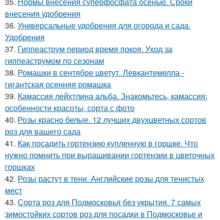
35.
Нормы внесения суперфосфата осенью. Сроки
внесения удобрения
36.
Универсальные удобрения для огорода и сада.
Удобрения
37.
Гиппеаструм период время покоя. Уход за
гиппеаструмом по сезонам
38.
Ромашки в сентябре цветут. Левкантемелла -
гигантская осенняя ромашка
39.
Камассия лейхтлина альба. Знакомьтесь, камассия:
особенности красоты, сорта с фото
40.
Розы красно белые. 12 лучших двухцветных сортов
роз для вашего сада
41.
Как посадить гортензию купленную в горшке. Что
нужно помнить при выращивании гортензии в цветочных
горшках
42.
Розы растут в тени. Английские розы для тенистых
мест
43.
Сорта роз для Подмосковья без укрытия. 7 самых
зимостойких сортов роз для посадки в Подмосковье и