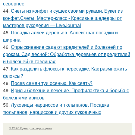
севернее
44.
Счеты из конфет и сушек своими руками. Букет из
конфет.Счеты. Мастер-класс - Красивые шедевры от
мастеров рукоделия — LiveJournal
45.
Посадка аллеи деревьев. Аллеи: шаг посадки и
ширина
46.
Опрыскивание сада от вредителей и болезней по
срокам. Сад весной: Обработка деревьев от вредителей
и болезней (в таблицах)
47.
Как разделить флоксы к пересадке. Как размножить
флоксы?
48.
Посев семян туи осенью. Как сеять?
49.
Ирисы болезни и лечение. Профилактика и борьба с
болезнями ирисов
50.
Луковицы нарциссов и тюльпанов. Посадка
тюльпанов, нарциссов и других луковичных
© 2026 Идеи для сада и дачи