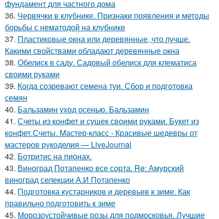
фундамент для частного дома
36.
Червячки в клубнике. Признаки появления и методы
борьбы с нематодой на клубнике
37.
Пластиковые окна или деревянные, что лучше.
Какими свойствами обладают деревянные окна
38.
Обелиск в саду. Садовый обелиск для клематиса
своими руками
39.
Когда созревают семена туи. Сбор и подготовка
семян
40.
Бальзамин уход осенью. Бальзамин
41.
Счеты из конфет и сушек своими руками. Букет из
конфет.Счеты. Мастер-класс - Красивые шедевры от
мастеров рукоделия — LiveJournal
42.
Ботритис на пионах.
43.
Виноград Потапенко все сорта. Re: Амурский
виноград селекции А.И Потапенко
44.
Подготовка кустарников и деревьев к зиме. Как
правильно подготовить к зиме
45.
Морозоустойчивые розы для подмосковья. Лучшие