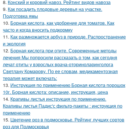
8.
Конский и коровий навоз. Рейтинг видов навоза
9.
Как посадить плодовые деревья на участке.
Подготовка ямы
10.
Борная кислота, как удобрение для томатов. Как
часто и когда вносить подкормку
11.
Как размножается арбуз в природе. Распространение
и экология
12.
Борная кислота при отите. Современные методы
лечения Мы попросили рассказать о том, как сегодня
лечат отиты у взрослых врача-оториноларинголога
Светлану Комарову. По ее словам, медикаментозная
терапия может включать:
13.
Инструкция по применению Борная кислота порошок
10г. Борная кислота: описание, инструкция, цена
14.
Крапивы листья инструкция по применению.
Крапивы листья Падис'с фильтр-пакеты : инструкция по
применению
15.
Цветение роз в подмосковье. Рейтинг лучших сортов
роз для Подмосковья