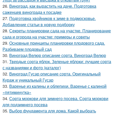
26.
Виноград, как вырастить на даче. Подготовка
саженцев винограда к посадке
27.
Подготовка хвойников к зиме в подмосковье.
Добавление статьи в новую подборку
28.
Секреты планировки сада на участке. Планирование
сада и огорода на участке: примеры и советы
29.
Основные принципы планировки плодового сада.
Разбиваем плодовый сад
30.
Виноград Велюр описание сорта. Виноград Велюр
31.
Твердые сорта яблок. Зеленые яблоки: лучшие сорта
с названиями и фото (каталог)
32.
Виноград Гусар описание сорта. Оригинальный
Кураж и уникальный Гусар
33.
Варенье из калины и облепихи. Варенье с калиной
«пятиминутка»
34.
Сорта моркови для зимнего посева. Сорта моркови
для подзимнего посева
35.
Выбор фундамента для дома. Какой выбрать