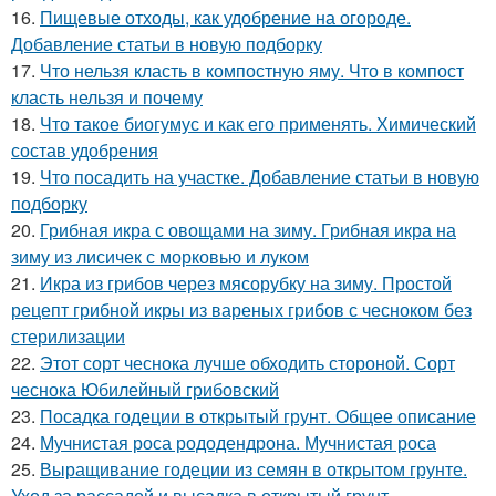
16.
Пищевые отходы, как удобрение на огороде.
Добавление статьи в новую подборку
17.
Что нельзя класть в компостную яму. Что в компост
класть нельзя и почему
18.
Что такое биогумус и как его применять. Химический
состав удобрения
19.
Что посадить на участке. Добавление статьи в новую
подборку
20.
Грибная икра с овощами на зиму. Грибная икра на
зиму из лисичек с морковью и луком
21.
Икра из грибов через мясорубку на зиму. Простой
рецепт грибной икры из вареных грибов с чесноком без
стерилизации
22.
Этот сорт чеснока лучше обходить стороной. Сорт
чеснока Юбилейный грибовский
23.
Посадка годеции в открытый грунт. Общее описание
24.
Мучнистая роса рододендрона. Мучнистая роса
25.
Выращивание годеции из семян в открытом грунте.
Уход за рассадой и высадка в открытый грунт