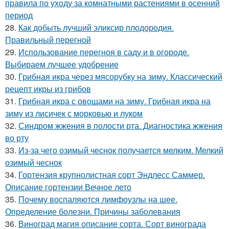
правила по уходу за комнатными растениями в осенний
период
28.
Как добыть лучший эликсир плодородия.
Правильный перегной
29.
Использование перегноя в саду и в огороде.
Выбираем лучшее удобрение
30.
Грибная икра через мясорубку на зиму. Классический
рецепт икры из грибов
31.
Грибная икра с овощами на зиму. Грибная икра на
зиму из лисичек с морковью и луком
32.
Синдром жжения в полости рта. Диагностика жжения
во рту
33.
Из-за чего озимый чеснок получается мелким. Мелкий
озимый чеснок
34.
Гортензия крупнолистная сорт Эндлесс Саммер.
Описание гортензии Вечное лето
35.
Почему воспаляются лимфоузлы на шее.
Определение болезни. Причины заболевания
36.
Виноград магия описание сорта. Сорт винограда