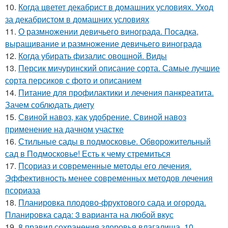
10.
Когда цветет декабрист в домашних условиях. Уход
за декабристом в домашних условиях
11.
О размножении девичьего винограда. Посадка,
выращивание и размножение девичьего винограда
12.
Когда убирать физалис овощной. Виды
13.
Персик мичуринский описание сорта. Самые лучшие
сорта персиков с фото и описанием
14.
Питание для профилактики и лечения панкреатита.
Зачем соблюдать диету
15.
Свиной навоз, как удобрение. Свиной навоз
применение на дачном участке
16.
Стильные сады в подмосковье. Обворожительный
сад в Подмосковье! Есть к чему стремиться
17.
Псориаз и современные методы его лечения.
Эффективность менее современных методов лечения
псориаза
18.
Планировка плодово-фруктового сада и огорода.
Планировка сада: 3 варианта на любой вкус
19.
8 правил сохранения здоровья влагалища. 10