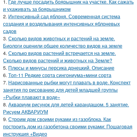
1.
Где лучше посадить боярышник на участке. Как сажать
и ухаживать за боярышником
2.
Интенсивный сад яблоня. Современная система
создания и возделывания интенсивных яблоневых
садов
3.
Сколько видов животных и растений на земле.
Биологи оценили общее количество видов на земле
4.
Сколько видов растений встречается на земле.
Сколько видов растений и животных на Земле?
5.
Плюсы и минусы персика донецкий. Описание
6.
Топ-11 Редкие сорта сингониума+мини сорта
7.
Нарисованные рыбки могут плавать в воде. Конспект
занятия по рисованию для детей младшей группы
«Рыбки плавают в воде»
8.
Аквариум рисунок для детей карандашом. 5 занятие.
Рисуем АКВАРИУМ
9.
Строим дом своими руками из газоблока. Как
построить дом из газобетона своими руками: Пошаговая
инструкция +Видео