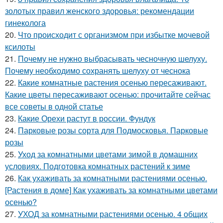
золотых правил женского здоровья: рекомендации
гинеколога
20.
Что происходит с организмом при избытке мочевой
ксилоты
21.
Почему не нужно выбрасывать чесночную шелуху.
Почему необходимо сохранять шелуху от чеснока
22.
Какие комнатные растения осенью пересаживают.
Какие цветы пересаживают осенью: прочитайте сейчас
все советы в одной статье
23.
Какие Орехи растут в россии. Фундук
24.
Парковые розы сорта для Подмосковья. Парковые
розы
25.
Уход за комнатными цветами зимой в домашних
условиях. Подготовка комнатных растений к зиме
26.
Как ухаживать за комнатными растениями осенью.
[Растения в доме] Как ухаживать за комнатными цветами
осенью?
27.
УХОД за комнатными растениями осенью. 4 общих