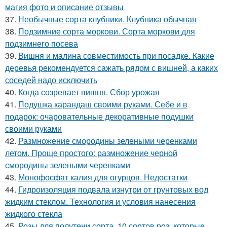
магия фото и описание отзывы
37.
Необычные сорта клубники. Клубника обычная
38.
Подзимние сорта моркови. Сорта моркови для
подзимнего посева
39.
Вишня и малина совместимость при посадке. Какие
деревья рекомендуется сажать рядом с вишней, а каких
соседей надо исключить
40.
Когда созревает вишня. Сбор урожая
41.
Подушка карандаш своими руками. Себе и в
подарок: очаровательные декоративные подушки
своими руками
42.
Размножение смородины зелеными черенками
летом. Проще простого: размножение черной
смородины зелеными черенками
43.
Монофосфат калия для огурцов. Недостатки
44.
Гидроизоляция подвала изнутри от грунтовых вод
жидким стеклом. Технология и условия нанесения
жидкого стекла
45.
Розы для полутени сорта. 10 сортов роз, которые