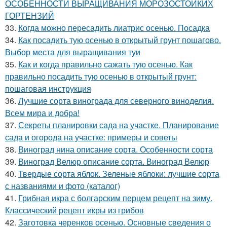
ОСОБЕННОСТИ ВЫРАЩИВАНИЯ МОРОЗОСТОЙКИХ
ГОРТЕНЗИЙ
33.
Когда можно пересадить лиатрис осенью. Посадка
34.
Как посадить тую осенью в открытый грунт пошагово.
Выбор места для выращивания туи
35.
Как и когда правильно сажать тую осенью. Как
правильно посадить тую осенью в открытый грунт:
пошаговая инструкция
36.
Лучшие сорта винограда для северного виноделия.
Всем мира и добра!
37.
Секреты планировки сада на участке. Планирование
сада и огорода на участке: примеры и советы
38.
Виноград нина описание сорта. Особенности сорта
39.
Виноград Велюр описание сорта. Виноград Велюр
40.
Твердые сорта яблок. Зеленые яблоки: лучшие сорта
с названиями и фото (каталог)
41.
Грибная икра с болгарским перцем рецепт на зиму.
Классический рецепт икры из грибов
42.
Заготовка черенков осенью. Основные сведения о