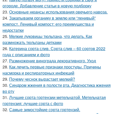
огороде. Добавление статьи в новую подборку
23.
Основные нюансы использования овечьего навоза.
24.
Закапываем органику в землю или “ленивый”
компост. Ленивый компост: его преимущества и
недостатки
25.
Мелкие луковицы тюльпана, что делать. Как
размножать тюльпаны детками
26.
Катерина сорта слив. Сорта слив – 60 сортов 2022
года с описанием и фото
27.
Размножение винограда декоративного. Уход
28.
Как лечить первые признаки простуды. Причины
насморка и респираторных инфекций
29.
Почему чеснок вырастает мелкий?
30.
Синдром жжения в полости рта. Диагностика жжения
во рту
31.
Лучшие сорта гортензии метельчатой. Метельчатая
гортензия: лучшие сорта с фото
32.
Самые зимостойкие сорта гортензий.