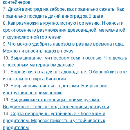
контейнеров
7.
Дикий виноград на заборе, как правильно сажать. Как
правильно посадить дикий виноград за 3 шага
8.
Как размножить крупнолистную гортензию. Нюансы и
сроки осеннего размножения древовидной, метельчатой
и крупнолистной гортензии
9.
Что можно удобрять навозом в разные времена года.
Можно ли вносить навоз в почву
10.
Выращивание туи посевом семян осенью. Что делать
с посевным материалом дальше
11.
Борная кислота для в садоводстве. О борной кислоте
из школьного курса биологии
12.
Боярышника листья с цветками. Боярышник :
инструкция по применению
13.
Выдвижные столешницы своими руками.
Выдвижные столы из-под столешницы для кухни
14.
Сорта смородины устойчивые к болезням и
вредителям. Морозостойкость и устойчивость к
вредителям