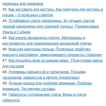
черенках для прививок
43.
Как заставить кур нестись. Как приучить кур нестись в
гнезде – 9 полезных советов
44.
Устойчивые сорта смородины. 50 лучших сортов
черной смородины для средней полосы, Подмосковья,
Урала и Сибири
45.
Как клеить мозаичную плитку. Материалы и
инструменты для приклеивания мозаичной плитки
46.
Красная картошка польза. Полезные свойства
красного картофеля, замедляющего процессы старения
47.
Как посадить кедр из шишки дома. Подготовка ореха
для посадки
48.
Луковицы нарциссов и тюльпанов. Посадка
тюльпанов, нарциссов и других луковичных
49.
Лучшая краска для побелки деревьев. Побелка
деревьев. Тестируем составы
50.
Гибискусы голландские сорта. Виды и сорта
гибискуса