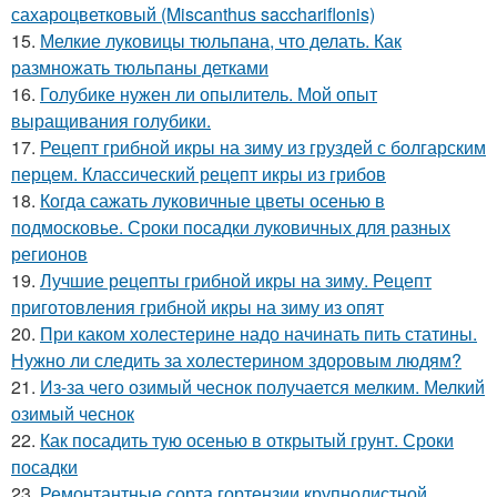
сахароцветковый (Miscanthus sacchariflonis)
15.
Мелкие луковицы тюльпана, что делать. Как
размножать тюльпаны детками
16.
Голубике нужен ли опылитель. Мой опыт
выращивания голубики.
17.
Рецепт грибной икры на зиму из груздей с болгарским
перцем. Классический рецепт икры из грибов
18.
Когда сажать луковичные цветы осенью в
подмосковье. Сроки посадки луковичных для разных
регионов
19.
Лучшие рецепты грибной икры на зиму. Рецепт
приготовления грибной икры на зиму из опят
20.
При каком холестерине надо начинать пить статины.
Нужно ли следить за холестерином здоровым людям?
21.
Из-за чего озимый чеснок получается мелким. Мелкий
озимый чеснок
22.
Как посадить тую осенью в открытый грунт. Сроки
посадки
23.
Ремонтантные сорта гортензии крупнолистной.