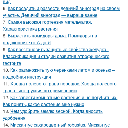
вид
6.
Как посадить и развести девичий виноград на своем
участке. Девичий виноград — выращивание
7.
Самая высокая гортензия метельчатая.
Характеристика растения
8.
Вырастить помидоры дома. Помидоры на
подоконнике от А до Я
9.
Как восстановить защитные свойства желудка..
Классификация и стадии развития атрофического
гастрита
10.
Как размножить тую черенками летом и осенью –
подробная инструкция
11.
Хвоща полевого трава порошок. Хвоща полевого
трава : инструкция по применению
12.
Как завести комнатные растения и не погубить их.
Как понять, какое растение мне нужно
13.
Чем удобрить землю весной. Когда вносить
удобрения
14.
Мискантус сахароцветный robustus. Мискантус