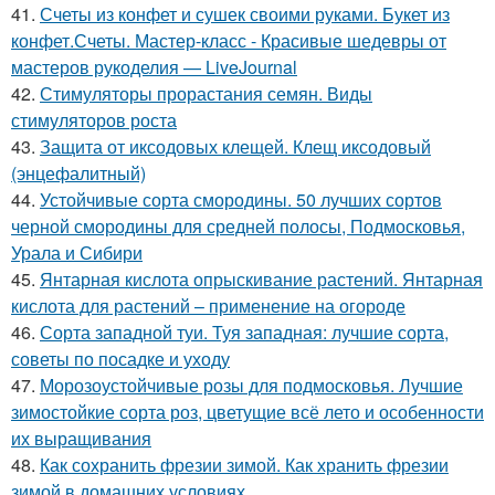
41.
Счеты из конфет и сушек своими руками. Букет из
конфет.Счеты. Мастер-класс - Красивые шедевры от
мастеров рукоделия — LiveJournal
42.
Стимуляторы прорастания семян. Виды
стимуляторов роста
43.
Защита от иксодовых клещей. Клещ иксодовый
(энцефалитный)
44.
Устойчивые сорта смородины. 50 лучших сортов
черной смородины для средней полосы, Подмосковья,
Урала и Сибири
45.
Янтарная кислота опрыскивание растений. Янтарная
кислота для растений – применение на огороде
46.
Сорта западной туи. Туя западная: лучшие сорта,
советы по посадке и уходу
47.
Морозоустойчивые розы для подмосковья. Лучшие
зимостойкие сорта роз, цветущие всё лето и особенности
их выращивания
48.
Как сохранить фрезии зимой. Как хранить фрезии
зимой в домашних условиях