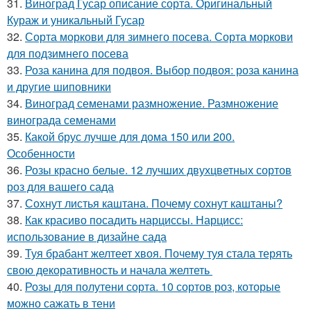
31.
Виноград Гусар описание сорта. Оригинальный
Кураж и уникальный Гусар
32.
Сорта моркови для зимнего посева. Сорта моркови
для подзимнего посева
33.
Роза канина для подвоя. Выбор подвоя: роза канина
и другие шиповники
34.
Виноград семенами размножение. Размножение
винограда семенами
35.
Какой брус лучше для дома 150 или 200.
Особенности
36.
Розы красно белые. 12 лучших двухцветных сортов
роз для вашего сада
37.
Сохнут листья каштана. Почему сохнут каштаны?
38.
Как красиво посадить нарциссы. Нарцисс:
использование в дизайне сада
39.
Туя брабант желтеет хвоя. Почему туя стала терять
свою декоративность и начала желтеть
40.
Розы для полутени сорта. 10 сортов роз, которые
можно сажать в тени