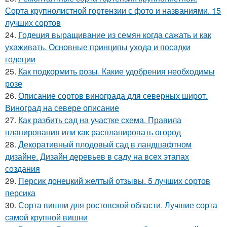
Сорта крупнолистной гортензии с фото и названиями. 15
лучших сортов
24.
Годеция выращивание из семян когда сажать и как
ухаживать. Основные принципы ухода и посадки
годеции
25.
Как подкормить розы. Какие удобрения необходимы
розе
26.
Описание сортов винограда для северных широт.
Виноград на севере описание
27.
Как разбить сад на участке схема. Правила
планирования или как распланировать огород
28.
Декоративный плодовый сад в ландшафтном
дизайне. Дизайн деревьев в саду на всех этапах
создания
29.
Персик донецкий желтый отзывы. 5 лучших сортов
персика
30.
Сорта вишни для ростовской области. Лучшие сорта
самой крупной вишни