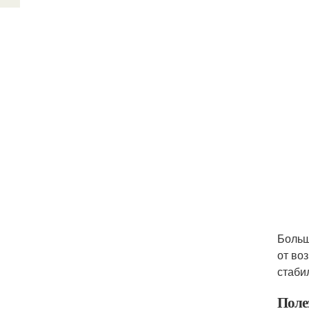
Больш
от во
стаби
Поле