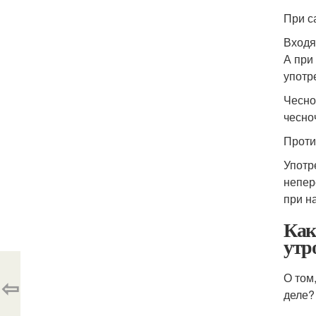
При с
Входя
А при
употр
Чесно
чесно
Проти
Употр
непер
при н
Как
утр
О том
⇦
деле?