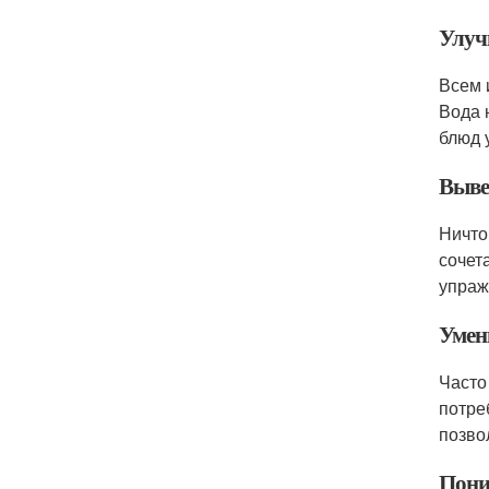
Улуч
Всем 
Вода 
блюд 
Выве
Ничто
сочет
упраж
Умен
Часто
потре
позво
Пони