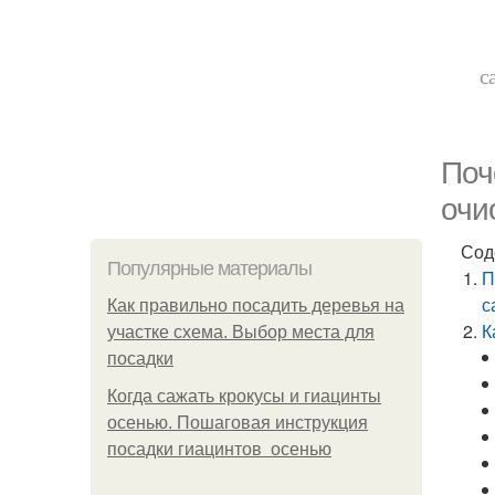
с
Поч
очи
Сод
Популярные материалы
П
с
Как правильно посадить деревья на
К
участке схема. Выбор места для
посадки
Когда сажать крокусы и гиацинты
осенью. Пошаговая инструкция
посадки гиацинтов осенью