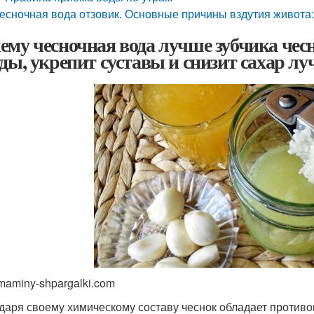
есночная вода отзовик. Основные причины вздутия живота
ему чесночная вода лучше зубчика чесн
уды, укрепит суставы и снизит сахар л
maminy-shpargalki.com
даря своему химическому составу чеснок обладает проти