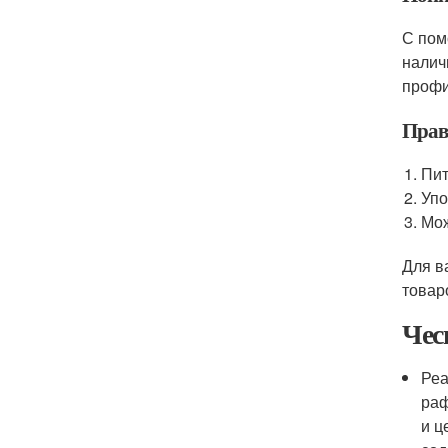
С пом
налич
профи
Прав
Пит
Упо
Мож
Для в
товар
Чес
Реа
раф
и ц