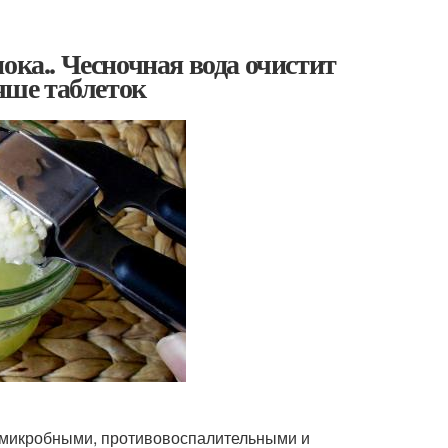
:
ока.. Чесночная вода очистит
учше таблеток
вомикробными, противовоспалительными и