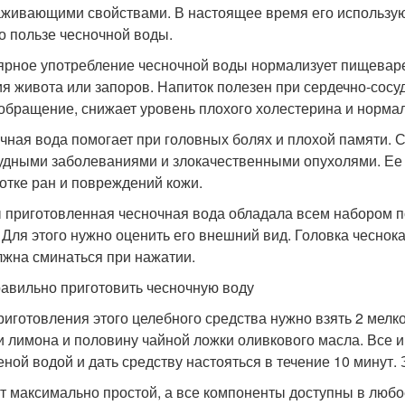
живающими свойствами. В настоящее время его используют
 о пользе чесночной воды.
ярное употребление чесночной воды нормализует пищеварен
ия живота или запоров. Напиток полезен при сердечно-сосу
обращение, снижает уровень плохого холестерина и нормал
чная вода помогает при головных болях и плохой памяти. 
удными заболеваниями и злокачественными опухолями. Ее
отке ран и повреждений кожи.
 приготовленная чесночная вода обладала всем набором 
 Для этого нужно оценить его внешний вид. Головка чеснока
лжна сминаться при нажатии.
равильно приготовить чесночную воду
риготовления этого целебного средства нужно взять 2 мелко
и лимона и половину чайной ложки оливкового масла. Все и
еной водой и дать средству настояться в течение 10 минут. 
т максимально простой, а все компоненты доступны в любо