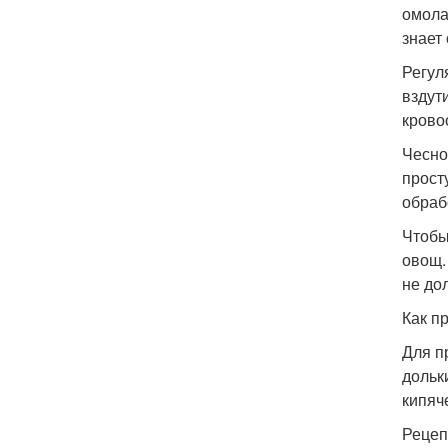
омола
знает
Регул
вздут
крово
Чесно
прост
обраб
Чтобы
овощ.
не до
Как п
Для п
дольк
кипяч
Рецеп