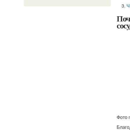
Ч
Поч
сос
Фото 
Благо