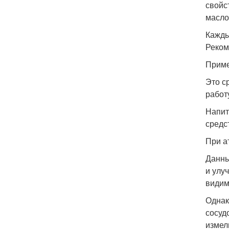
свойс
масло
Кажды
Реком
Приме
Это с
работ
Напит
средс
При а
Данны
и улу
видим
Однак
сосуд
измел