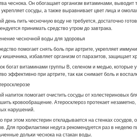
тва чеснока. Он обогащает организм витаминами, выводит 
 укрепляет сосуды, а также выравнивает цвет лица и омола
й день пить чесночную воду не требуется, достаточно готов
ендуется принимать средство утром до завтрака.
нение чесночной воды для здоровья
редство помогает снять боль при артрите, укрепляет иммун
у кишечника, избавляет организм от паразитов, защищает х
ок богат витаминами группы В, селеном и медью, которые у
тво эффективно при артрите, так как снимает боль и воспал
теросклерозе
й напиток помогает очистить сосуды от холестериновых бля
чшить кровообращение. Атеросклероз протекает незаметно,
ых нарушений.
о при этом холестерин откладывается на стенках сосудов, 
ов. Для профилактики недуга рекомендуется раз в неделю п
ьченные дольки чеснока на стакан воды.