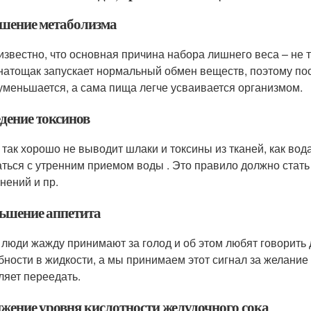
шение метаболизма
известно, что основная причина набора лишнего веса – не 
натощак запускает нормальный обмен веществ, поэтому пос
уменьшается, а сама пища легче усваивается организмом.
дение токсинов
 так хорошо не выводит шлаки и токсины из тканей, как во
аться с утренним приемом воды . Это правило должно стать
нений и пр.
ьшение аппетита
 люди жажду принимают за голод и об этом любят говорить 
бности в жидкости, а мы принимаем этот сигнал за желание 
ляет переедать.
жение уровня кислотности желудочного сока