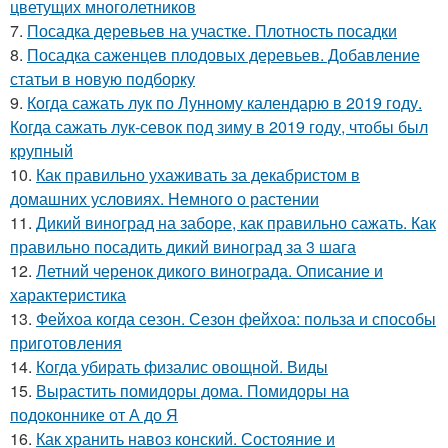
цветущих многолетников
7.
Посадка деревьев на участке. Плотность посадки
8.
Посадка саженцев плодовых деревьев. Добавление
статьи в новую подборку
9.
Когда сажать лук по Лунному календарю в 2019 году.
Когда сажать лук-севок под зиму в 2019 году, чтобы был
крупный
10.
Как правильно ухаживать за декабристом в
домашних условиях. Немного о растении
11.
Дикий виноград на заборе, как правильно сажать. Как
правильно посадить дикий виноград за 3 шага
12.
Летний черенок дикого винограда. Описание и
характеристика
13.
Фейхоа когда сезон. Сезон фейхоа: польза и способы
приготовления
14.
Когда убирать физалис овощной. Виды
15.
Вырастить помидоры дома. Помидоры на
подоконнике от А до Я
16.
Как хранить навоз конский. Состояние и