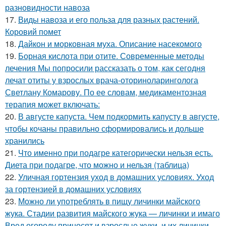
разновидности навоза
17.
Виды навоза и его польза для разных растений.
Коровий помет
18.
Дайкон и морковная муха. Описание насекомого
19.
Борная кислота при отите. Современные методы
лечения Мы попросили рассказать о том, как сегодня
лечат отиты у взрослых врача-оториноларинголога
Светлану Комарову. По ее словам, медикаментозная
терапия может включать:
20.
В августе капуста. Чем подкормить капусту в августе,
чтобы кочаны правильно сформировались и дольше
хранились
21.
Что именно при подагре категорически нельзя есть.
Диета при подагре, что можно и нельзя (таблица)
22.
Уличная гортензия уход в домашних условиях. Уход
за гортензией в домашних условиях
23.
Можно ли употреблять в пищу личинки майского
жука. Стадии развития майского жука — личинки и имаго
Вред огороду приносят и взрослые жуки, и их личинки.