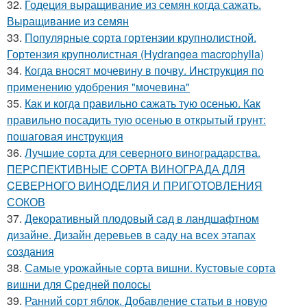
32.
Годеция выращивание из семян когда сажать.
Выращивание из семян
33.
Популярные сорта гортензии крупнолистной.
Гортензия крупнолистная (Hydrangea macrophylla)
34.
Когда вносят мочевину в почву. Инструкция по
применению удобрения "мочевина"
35.
Как и когда правильно сажать тую осенью. Как
правильно посадить тую осенью в открытый грунт:
пошаговая инструкция
36.
Лучшие сорта для северного виноградарства.
ПЕРСПЕКТИВНЫЕ СОРТА ВИНОГРАДА ДЛЯ
CЕВЕРНОГО ВИНОДЕЛИЯ И ПРИГОТОВЛЕНИЯ
СОКОВ
37.
Декоративный плодовый сад в ландшафтном
дизайне. Дизайн деревьев в саду на всех этапах
создания
38.
Самые урожайные сорта вишни. Кустовые сорта
вишни для Средней полосы
39.
Ранний сорт яблок. Добавление статьи в новую