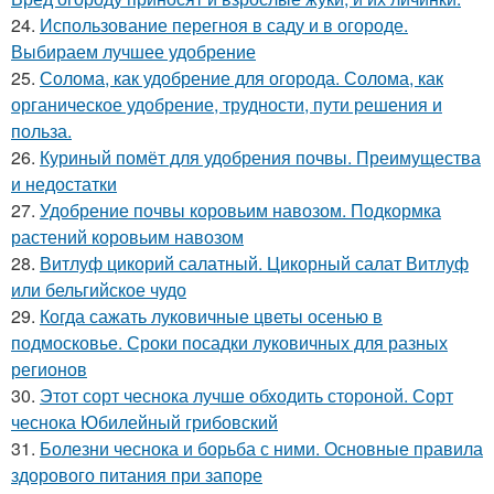
24.
Использование перегноя в саду и в огороде.
Выбираем лучшее удобрение
25.
Солома, как удобрение для огорода. Солома, как
органическое удобрение, трудности, пути решения и
польза.
26.
Куриный помёт для удобрения почвы. Преимущества
и недостатки
27.
Удобрение почвы коровьим навозом. Подкормка
растений коровьим навозом
28.
Витлуф цикорий салатный. Цикорный салат Витлуф
или бельгийское чудо
29.
Когда сажать луковичные цветы осенью в
подмосковье. Сроки посадки луковичных для разных
регионов
30.
Этот сорт чеснока лучше обходить стороной. Сорт
чеснока Юбилейный грибовский
31.
Болезни чеснока и борьба с ними. Основные правила
здорового питания при запоре