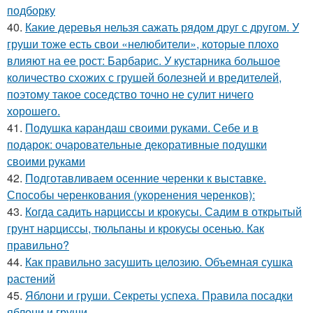
подборку
40.
Какие деревья нельзя сажать рядом друг с другом. У
груши тоже есть свои «нелюбители», которые плохо
влияют на ее рост: Барбарис. У кустарника большое
количество схожих с грушей болезней и вредителей,
поэтому такое соседство точно не сулит ничего
хорошего.
41.
Подушка карандаш своими руками. Себе и в
подарок: очаровательные декоративные подушки
своими руками
42.
Подготавливаем осенние черенки к выставке.
Способы черенкования (укоренения черенков):
43.
Когда садить нарциссы и крокусы. Садим в открытый
грунт нарциссы, тюльпаны и крокусы осенью. Как
правильно?
44.
Как правильно засушить целозию. Объемная сушка
растений
45.
Яблони и груши. Секреты успеха. Правила посадки
яблони и груши