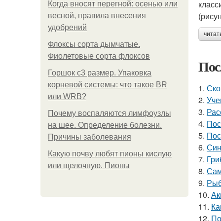
класс
Когда вносят перегной: осенью или
(рисун
весной, правила внесения
удобрений
читат
Флоксы сорта дымчатые.
Фиолетовые сорта флоксов
Пос
Горшок с3 размер. Упаковка
корневой системы: что такое BR
1.
Ско
или WRB?
2.
Уче
3.
Рас
Почему воспаляются лимфоузлы
4.
Пос
на шее. Определение болезни.
5.
Пос
Причины заболевания
6.
Син
Какую почву любят пионы кислую
7.
Гри
или щелочную. Пионы
8.
Сам
9.
Рыб
10.
Ак
11.
Ка
12.
По