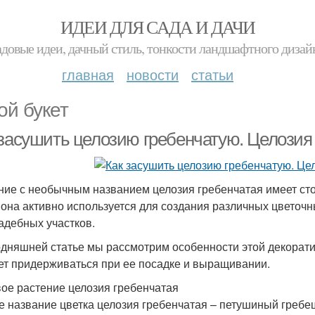
ИДЕИ ДЛЯ САДА И ДАЧИ
адовые идеи, дачный стиль, тонкости ландшафтного дизай
главная
новости
статьи
ой букет
 засушить целозию гребенчатую. Целозия
ние с необычным названием целозия гребенчатая имеет ст
 она активно используется для создания различных цветоч
адебных участков.
одняшней статье мы рассмотрим особенности этой декорати
ет придерживаться при ее посадке и выращивании.
ое растение целозия гребенчатая
е название цветка целозия гребенчатая – петушиный гребеш