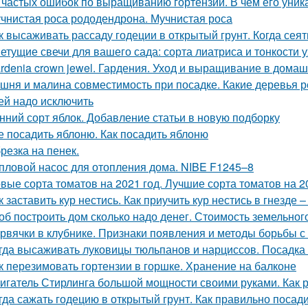
 частых ошибок по выращиванию гортензий. В чем его уник
чнистая роса рододендрона. Мучнистая роса
к высаживать рассаду годеции в открытый грунт. Когда сея
етущие свечи для вашего сада: сорта лиатриса и тонкости 
rdenia crown jewel. Гардения. Уход и выращивание в дома
шня и малина совместимость при посадке. Какие деревья р
ей надо исключить
нний сорт яблок. Добавление статьи в новую подборку
е посадить яблоню. Как посадить яблоню
резка на пенек.
пловой насос для отопления дома. NIBE F1245–8
вые сорта томатов на 2021 год. Лучшие сорта томатов на 20
к заставить кур нестись. Как приучить кур нестись в гнезде 
об построить дом сколько надо денег. Стоимость земельно
рвячки в клубнике. Признаки появления и методы борьбы с
гда высаживать луковицы тюльпанов и нарциссов. Посадка 
к перезимовать гортензии в горшке. Хранение на балконе
игатель Стирлинга большой мощности своими руками. Как р
гда сажать годецию в открытый грунт. Как правильно посад