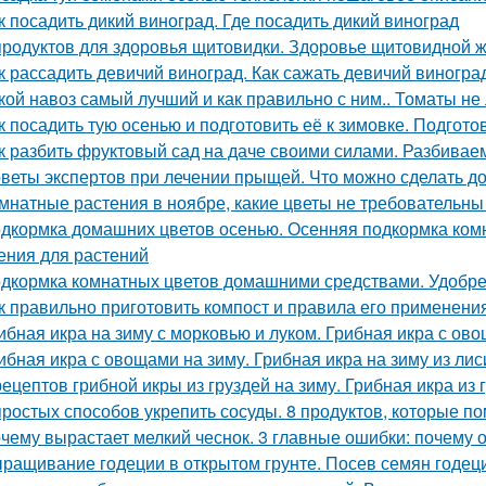
к посадить дикий виноград. Где посадить дикий виноград
продуктов для здоровья щитовидки. Здоровье щитовидной 
к рассадить девичий виноград. Как сажать девичий виногра
кой навоз самый лучший и как правильно с ним.. Томаты не
к посадить тую осенью и подготовить её к зимовке. Подготов
к разбить фруктовый сад на даче своими силами. Разбивае
веты экспертов при лечении прыщей. Что можно сделать д
мнатные растения в ноябре, какие цветы не требовательн
дкормка домашних цветов осенью. Осенняя подкормка ко
ения для растений
дкормка комнатных цветов домашними средствами. Удобре
к правильно приготовить компост и правила его применени
ибная икра на зиму с морковью и луком. Грибная икра с ов
ибная икра с овощами на зиму. Грибная икра на зиму из лис
рецептов грибной икры из груздей на зиму. Грибная икра и
простых способов укрепить сосуды. 8 продуктов, которые п
чему вырастает мелкий чеснок. 3 главные ошибки: почему 
ращивание годеции в открытом грунте. Посев семян годеци