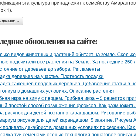
ификации эта культура принадлежит к семейству Амарантов
ок 1).
ь дальше →
ледние обновления на сайте:
лько видов животных и растений обитает на земле. Сколько
ные подсчитали все растения на Земле. За последние 250 
стояние от деревьев до забора. Регламенты
адка деревьев на участке. Плотность посадки
адка саженцев плодовых деревьев. Добавление статьи в н
гониум в домашних условиях. Описание растения
бная икра на зиму с перцем. Грибная икра – 5 рецептов пр
ый простой способ размножения флоксов. Как размножить
а рисунок для детей поэтапно карандашом. Рисование рыбк
вариум рисунок для детей карандашом. 5 занятие. Рисуе
к поливать декабрист в домашних условиях по сезонно. Как
садка туи семенами осенью технология пошаговое описани