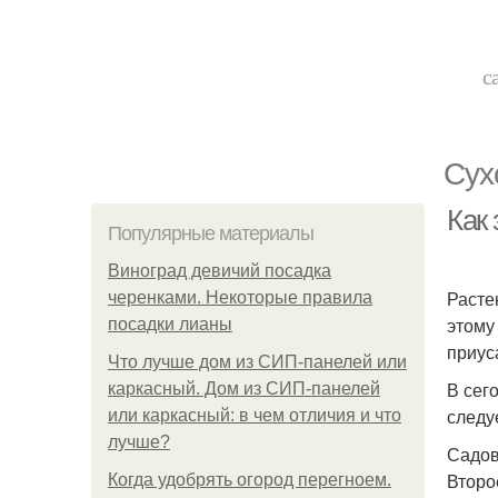
с
Сух
Как
Популярные материалы
Виноград девичий посадка
Расте
черенками. Некоторые правила
этому
посадки лианы
приус
Что лучше дом из СИП-панелей или
В сег
каркасный. Дом из СИП-панелей
следу
или каркасный: в чем отличия и что
лучше?
Садов
Второ
Когда удобрять огород перегноем.