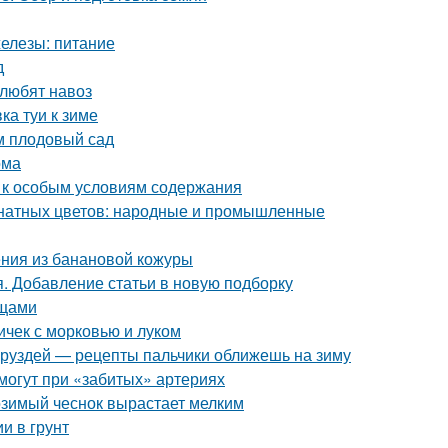
железы: питание
д
 любят навоз
ка туи к зиме
м плодовый сад
ома
ы к особым условиям содержания
мнатных цветов: народные и промышленные
ния из банановой кожуры
я. Добавление статьи в новую подборку
ощами
ичек с морковью и луком
з груздей — рецепты пальчики оближешь на зиму
омогут при «забитых» артериях
озимый чеснок вырастает мелким
и в грунт