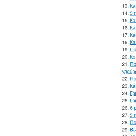
13.
Ка
14.
5 
15.
Ка
16.
Ка
17.
Ка
18.
Ка
19.
Со
20.
Ко
21.
По
удобр
22.
По
23.
Ка
24.
Гр
25.
Гр
26.
6 
27.
5 
28.
По
29.
Вы