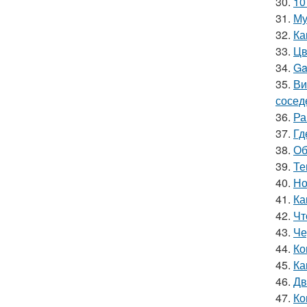
30.
10
31.
Му
32.
Ка
33.
Цв
34.
Ga
35.
Ви
сосед
36.
Ра
37.
Гд
38.
Об
39.
Те
40.
Но
41.
Ка
42.
Чт
43.
Че
44.
Ко
45.
Ка
46.
Дв
47.
Ко