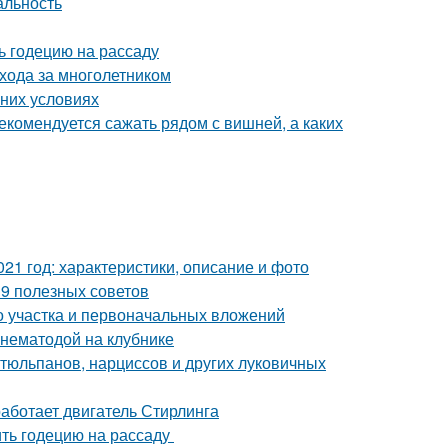
альность
ть годецию на рассаду
ухода за многолетником
шних условиях
екомендуется сажать рядом с вишней, а каких
21 год: характеристики, описание и фото
– 9 полезных советов
го участка и первоначальных вложений
 нематодой на клубнике
тюльпанов, нарциссов и других луковичных
аботает двигатель Стирлинга
ить годецию на рассаду