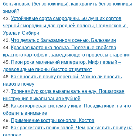
бензиновые (бензоножницы): как хранить бензоножницы
зимой?
42.
Устойчивые сорта смородины. 50 лучших сортов
черной смородины для средней полосы, Подмосковья,
Урала и Сибири
43.
Что делать с бальзамином осенью. Бальзамин
44.
Красная картошка польза. Полезные свойства
красного картофеля, замедляющего процессы старения
45.
Пион рока маленький император. Миф первый –
древовидные пионы быстро отцветают
46.
Как вносить в почву перегной. Можно ли вносить
навоз в почву
47.
Топинамбур когда выкапывать на еду. Пошаговая
инструкция выкапывания клубней
48.
Какая корневая система у киви. Посадка киви: на что
обратить внимание
49.
Применение костры конопли. Костра
50.
Как раскислять почву золой. Чем раскислить почву на
огороде