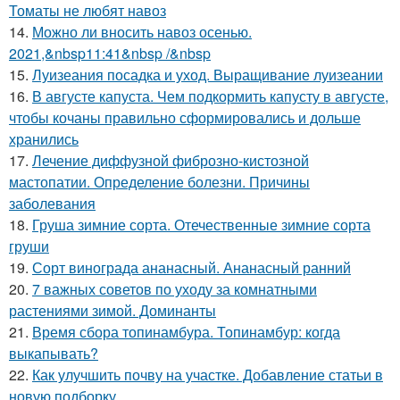
Томаты не любят навоз
14.
Можно ли вносить навоз осенью.
2021,&nbsp11:41&nbsp /&nbsp
15.
Луизеания посадка и уход. Выращивание луизеании
16.
В августе капуста. Чем подкормить капусту в августе,
чтобы кочаны правильно сформировались и дольше
хранились
17.
Лечение диффузной фиброзно-кистозной
мастопатии. Определение болезни. Причины
заболевания
18.
Груша зимние сорта. Отечественные зимние сорта
груши
19.
Сорт винограда ананасный. Ананасный ранний
20.
7 важных советов по уходу за комнатными
растениями зимой. Доминанты
21.
Время сбора топинамбура. Топинамбур: когда
выкапывать?
22.
Как улучшить почву на участке. Добавление статьи в
новую подборку