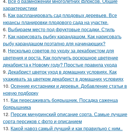
4.
Все о размножении многолетних флоксов. Общие
характеристики
5.
Как распланировать сад плодовых деревьев. Все
нюансы планировки плодового сада на участке.
6.
Выбираем место под фруктовые посадки. Стиль
7.
Как нарисовать рыбку карандашом. Как нарисовать
рыбу карандашом поэтапно для начинающих?
8.
Несколько советов по уходу за декабристом для
цветения и роста. Как получить роскошное цветение
декабриста к Новому году? Простые правила ухода
9.
Декабрист цветок уход в домашних условиях. Как
ухаживать за цветком декабрист в домашних условиях
10.
Осенние кустарники и деревья. Добавление статьи в
новую подборку
11.
Как пересаживать боярышник. Посадка саженца
боярышника
12.
Персик мичуринский описание сорта. Самые лучшие
сорта персиков с фото и описанием
13.
Какой навоз самый лучший и как правильно с ним..