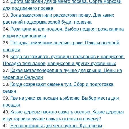
32.
Сорта моркови для зимнего посева. Сорта моркови
для подзимнего посева
33.
Зола закисляет или раскисляет почву. Для каких
растений подкормка золой будет полезна
34.
Роза канина для подвоя. Выбор подвоя: роза канина
и другие шиповники
35.
Посадка земляники осенью сроки. Плюсы осенней
посадки
36.
Когда высаживать луковицы тюльпанов и нарциссов.
Посадка тюльпанов, нарциссов и других луковичных
37.
Какая металлочерепица лучше для крыши. Цены на
черепицу Ондулин
38.
Когда созревают семена туи. Сбор и подготовка
семян
39.
Где на участке посадить яблоню. Выбор места для
посадки
40.
Какие деревья можно сажать осенью. Какие деревья
и кустарники лучше сажать осенью и почему?
41.
Бензоножницы для чего нужны. Кусторезы