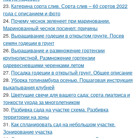
23.
Катерина сорта слив. Сорта слив – 60 сортов 2022
года с описанием и фото
24.
Почему чеснок зеленеет при мариновании.
Маринованный чеснок посинел: причины
25.
Выращивание годеции в открытом грунте. Посев
семян годеции в грунт
26.
Выращивание и размножение гортензии
крупнолистной. Размножение гортензии
одревесневшими черенками летом
27.
Посадка годеции в открытый грунт. Общее описание
28.
Уборка топинамбура осенью. Пошаговая инструкция
выкапывания клубней
29.
Цветущие свечи для вашего сада: сорта лиатриса и
тонкости ухода за многолетником
30.
Разбивка сада на участке схема. Разбивка
территории на зоны
31.
Как спланировать сад на небольшом участке.
Зонирование участка