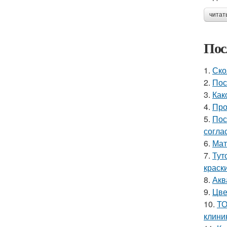
читат
Пос
1.
Ско
2.
Пос
3.
Как
4.
Про
5.
Пос
согла
6.
Мат
7.
Тут
краск
8.
Акв
9.
Цве
10.
ТО
клини