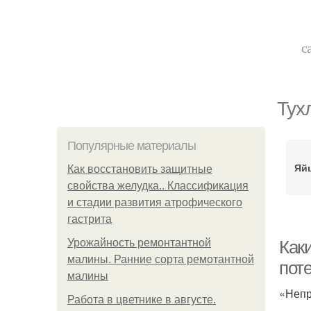
с
Тух
Популярные материалы
Яйц
Как восстановить защитные
свойства желудка.. Классификация
и стадии развития атрофического
гастрита
Урожайность ремонтантной
Как
малины. Ранние сорта ремотантной
поте
малины
«Непр
Работа в цветнике в августе.