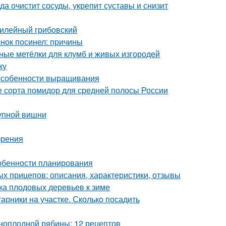
а очистит сосуды, укрепит суставы и снизит
билейный грибовский
нок посинел: причины
ьные метёлки для клумб и живых изгородей
ку
 особенности выращивания
 сорта помидор для средней полосы России
рупной вишни
брения
Особенности планирования
ых прицепов: описания, характеристики, отзывы
вка плодовых деревьев к зиме
арники на участке. Сколько посадить
рноплодной рябины: 12 рецептов