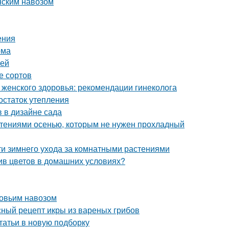
онским навозом
ения
ома
уей
е сортов
 женского здоровья: рекомендации гинеколога
остаток утепления
 в дизайне сада
стениями осенью, которым не нужен прохладный
ти зимнего ухода за комнатными растениями
ив цветов в домашних условиях?
ровьим навозом
сный рецепт икры из вареных грибов
татьи в новую подборку