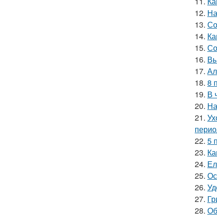
11.
Ка
12.
На
13.
Со
14.
Ка
15.
Со
16.
Вы
17.
Ал
18.
8 
19.
В 
20.
На
21.
Ух
перио
22.
5 
23.
Ка
24.
Ел
25.
Ос
26.
Уд
27.
Гр
28.
Об