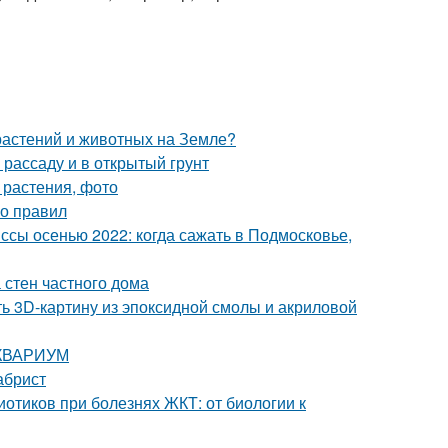
 растений и животных на Земле?
 рассаду и в открытый грунт
 растения, фото
ко правил
сы осенью 2022: когда сажать в Подмосковье,
 стен частного дома
ть 3D-картину из эпоксидной смолы и акриловой
 АКВАРИУМ
абрист
отиков при болезнях ЖКТ: от биологии к