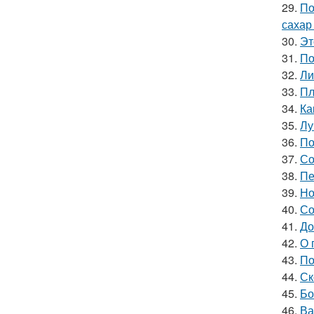
29.
По
сахар
30.
Эт
31.
По
32.
Ли
33.
Пл
34.
Ка
35.
Лу
36.
По
37.
Со
38.
Пе
39.
Но
40.
Со
41.
До
42.
О 
43.
По
44.
Ск
45.
Бо
46.
Ва