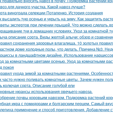
к правильно вносить навоз в почву. Подкормка растений к
воз для дачного участка. Какой навоз лучше?
рта винограда селекции Потапенко. История создания
к высадить тую осенью и укрыть на зиму. Как защитить раст
веты экспертов при лечении прыщей. Что можно сделать д
ращивание туи в домашних условиях. Уход за комнатной т
ыча описание сорта. Виды желтой алычи: обзор и сравнени
правил сохранения здоровья влагалища. 10 золотых правил
частном доме холодные полы, что делать. Причина №3. Нед
рциссы в ландшафтном дизайне. Использование нарциссов
од за комнатными цветами осенью. Уход за комнатными ра
д покоя
правил ухода зимой за комнатными растениями. Особеннос
к часто нужно поливать комнатные цветы. Зачем нужен пол
ь колючая сорта. Описание голубой ели
новные нюансы использования овечьего навоза.
обрение почвы коровьим навозом. Подкормка растений ко
ибная икра с помидорами и болгарским перцем. Самый вку
лепиха применение и способ приготовления. Добавление с