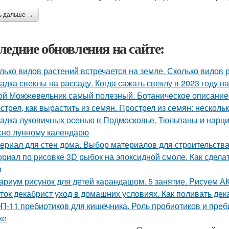
ь дальше →
ледние обновления на сайте:
лько видов растений встречается на земле. Сколько видов
адка свеклы на рассаду. Когда сажать свеклу в 2023 году на
ой Можжевельник самый полезный. Ботаническое описание
стрел, как вырастить из семян. Прострел из семян: несколь
адка луковичных осенью в Подмосковье. Тюльпаны и нарцис
сно лунному календарю
ериал для стен дома. Выбор материалов для строительства
ориал по рисовке 3D рыбок на эпоксидной смоле. Как сдела
и
ариум рисунок для детей карандашом. 5 занятие. Рисуем
ток декабрист уход в домашних условиях. Как поливать дек
П-11 пребиотиков для кишечника. Роль пробиотиков и преби
ке