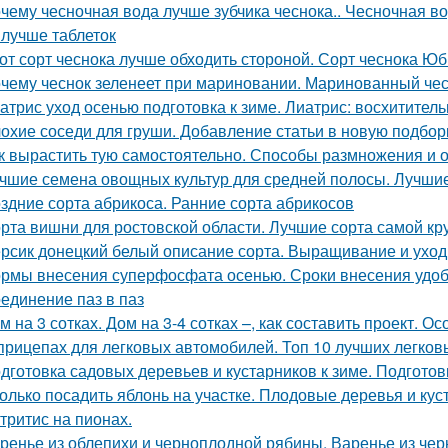
чему чесночная вода лучше зубчика чеснока.. Чесночная вод
 лучше таблеток
от сорт чеснока лучше обходить стороной. Сорт чеснока Ю
чему чеснок зеленеет при мариновании. Маринованный чес
атрис уход осенью подготовка к зиме. Лиатрис: восхитител
охие соседи для груши. Добавление статьи в новую подбор
к вырастить тую самостоятельно. Способы размножения и
чшие семена овощных культур для средней полосы. Лучшие
здние сорта абрикоса. Ранние сорта абрикосов
рта вишни для ростовской области. Лучшие сорта самой к
рсик донецкий белый описание сорта. Выращивание и уход
рмы внесения суперфосфата осенью. Сроки внесения удо
единение паз в паз
м на 3 сотках. Дом на 3-4 сотках –, как составить проект. 
прицепах для легковых автомобилей. Топ 10 лучших легков
дготовка садовых деревьев и кустарников к зиме. Подгото
олько посадить яблонь на участке. Плодовые деревья и куст
тритис на пионах.
ренье из облепихи и черноплодной рябины. Варенье из че