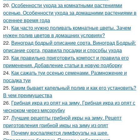
20.
Особенности ухода за комнатными растениями
осенью. Особенности ухода за домашними растениями в
осеннее время года
21.
Как часто нужно поливать комнатные цветы. Зачем
нужен полив цветов в домашних условиях?
22.
Виноград бодрый описание сорта. Виноград Бодрый:
описание сорта, правила посадки и способы ухода
23.
Как правильно приготовить компост и правила его
применения. Добавление статьи в новую подборку
24.
Как сажать туи осенью семенами. Размножение и
посадка туи
25.
Каким бывает капельный полив и как его установить?
В чем преимущества
26.
Грибная икра из опят на зиму. Грибная икра из опят с
чесноком через мясорубку
27.
Лучшие рецепты грибной икры на зиму. Рецепт
приготовления грибной икры на зиму из опят
28.
Почему воспаляются лимфоузлы на шее.