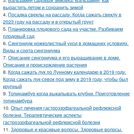
3.
Бальзамин садовый зимовка. Бальзамин, как
вырастить летом и сохранить зимой
4.
Посадка свеклы на рассаду. Когда сажать свеклу в
2023 году на рассаду и в открытый грунт
5.
Планировка плодового сада на участке. Разбиваем
плодовый сад
6.
Сингониум ножколистный уход в домашних условиях.
Виды и сорта сингониума
7.
Описание сингониума и его выращивание в доме.
Описание и происхождение растения
8.
Когда сажать лук по Лунному календарю в 2019 году.
Когда сажать лук-севок под зиму в 2019 году, чтобы был
крупный
9.
Топинамбур когда выкапывать клубни. Приготовление
топинамбура
10.
Опыт лечения гастроэзофагеальной рефлюксной
болезни. Терапевтические аспекты
гастроэзофагеальной рефлюксной болезни
11.
Здоровые и красивые волосы. Здоровые волосы.