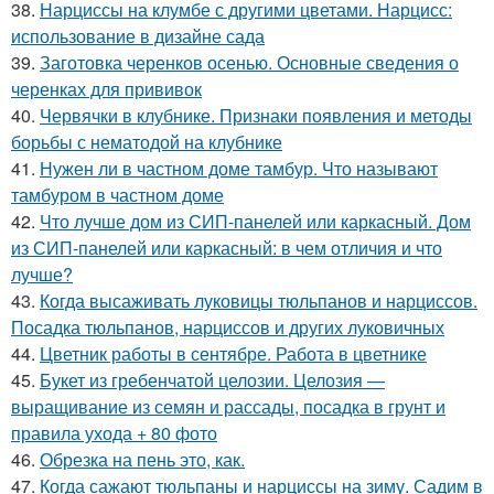
38.
Нарциссы на клумбе с другими цветами. Нарцисс:
использование в дизайне сада
39.
Заготовка черенков осенью. Основные сведения о
черенках для прививок
40.
Червячки в клубнике. Признаки появления и методы
борьбы с нематодой на клубнике
41.
Нужен ли в частном доме тамбур. Что называют
тамбуром в частном доме
42.
Что лучше дом из СИП-панелей или каркасный. Дом
из СИП-панелей или каркасный: в чем отличия и что
лучше?
43.
Когда высаживать луковицы тюльпанов и нарциссов.
Посадка тюльпанов, нарциссов и других луковичных
44.
Цветник работы в сентябре. Работа в цветнике
45.
Букет из гребенчатой целозии. Целозия —
выращивание из семян и рассады, посадка в грунт и
правила ухода + 80 фото
46.
Обрезка на пень это, как.
47.
Когда сажают тюльпаны и нарциссы на зиму. Садим в