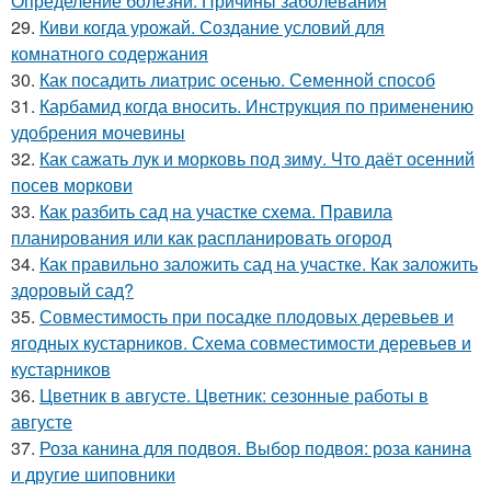
Определение болезни. Причины заболевания
29.
Киви когда урожай. Создание условий для
комнатного содержания
30.
Как посадить лиатрис осенью. Семенной способ
31.
Карбамид когда вносить. Инструкция по применению
удобрения мочевины
32.
Как сажать лук и морковь под зиму. Что даёт осенний
посев моркови
33.
Как разбить сад на участке схема. Правила
планирования или как распланировать огород
34.
Как правильно заложить сад на участке. Как заложить
здоровый сад?
35.
Совместимость при посадке плодовых деревьев и
ягодных кустарников. Схема совместимости деревьев и
кустарников
36.
Цветник в августе. Цветник: сезонные работы в
августе
37.
Роза канина для подвоя. Выбор подвоя: роза канина
и другие шиповники