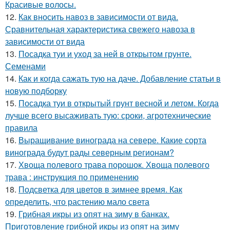
Красивые волосы.
12.
Как вносить навоз в зависимости от вида.
Сравнительная характеристика свежего навоза в
зависимости от вида
13.
Посадка туи и уход за ней в открытом грунте.
Семенами
14.
Как и когда сажать тую на даче. Добавление статьи в
новую подборку
15.
Посадка туи в открытый грунт весной и летом. Когда
лучше всего высаживать тую: сроки, агротехнические
правила
16.
Выращивание винограда на севере. Какие сорта
винограда будут рады северным регионам?
17.
Хвоща полевого трава порошок. Хвоща полевого
трава : инструкция по применению
18.
Подсветка для цветов в зимнее время. Как
определить, что растению мало света
19.
Грибная икры из опят на зиму в банках.
Приготовление грибной икры из опят на зиму